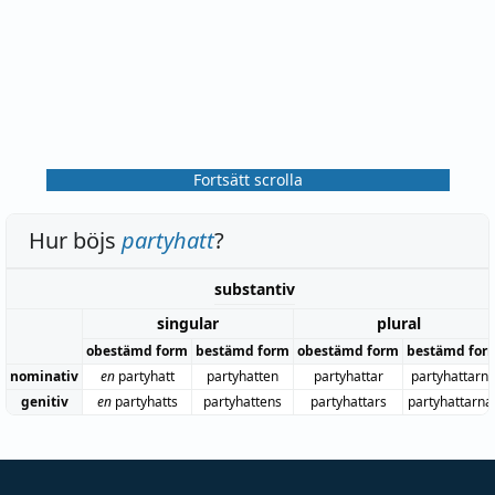
Fortsätt scrolla
Hur böjs
partyhatt
?
substantiv
singular
plural
obestämd form
bestämd form
obestämd form
bestämd for
nominativ
en
partyhatt
partyhatten
partyhattar
partyhattarn
genitiv
en
partyhatts
partyhattens
partyhattars
partyhattarna