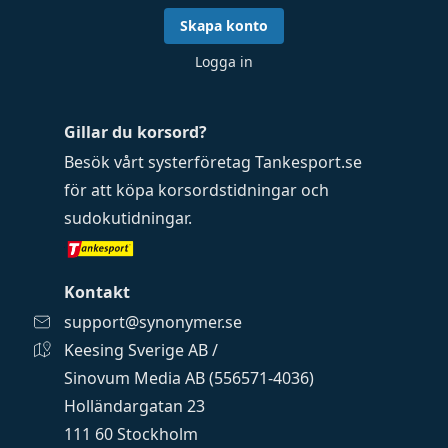
Skapa konto
Logga in
Gillar du korsord?
Besök vårt systerföretag
Tankesport.se
för att köpa
korsordstidningar
och
sudokutidningar
.
Kontakt
support@synonymer.se
Keesing Sverige AB /
Sinovum Media AB (556571-4036)
Holländargatan 23
111 60 Stockholm