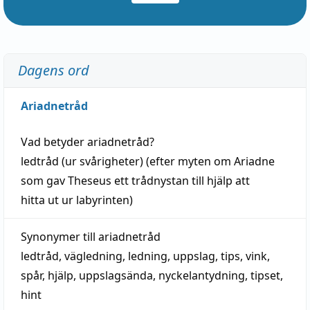
Dagens ord
Ariadnetråd
Vad betyder
ariadnetråd
?
ledtråd
(ur svårigheter) (efter myten om Ariadne
som gav Theseus ett trådnystan till
hjälp
att
hitta
ut ur labyrinten)
Synonymer till
ariadnetråd
ledtråd
,
vägledning
,
ledning
,
uppslag
,
tips
,
vink
,
spår
,
hjälp
,
uppslagsända
, nyckelantydning,
tipset
,
hint