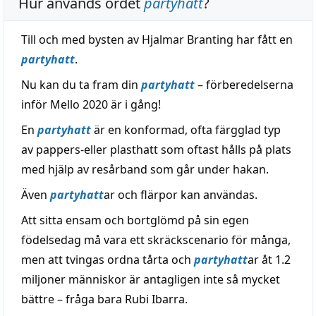
Hur används ordet
partyhatt
?
Till och med bysten av Hjalmar Branting har fått en
partyhatt
.
Nu kan du ta fram din
partyhatt
– förberedelserna
inför Mello 2020 är i gång!
En
partyhatt
är en konformad, ofta färgglad typ
av pappers-eller plasthatt som oftast hålls på plats
med hjälp av resårband som går under hakan.
Även
partyhatt
ar och flärpor kan användas.
Att sitta ensam och bortglömd på sin egen
födelsedag må vara ett skräckscenario för många,
men att tvingas ordna tårta och
partyhatt
ar åt 1.2
miljoner människor är antagligen inte så mycket
bättre – fråga bara Rubi Ibarra.