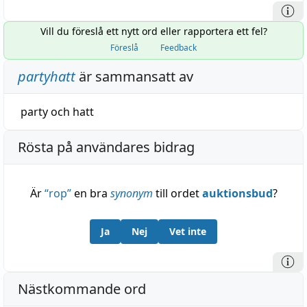
Vill du föreslå ett nytt ord eller rapportera ett fel?
Föreslå
Feedback
partyhatt
är sammansatt av
party
och
hatt
Rösta på användares bidrag
Är
“
rop
”
en bra
synonym
till ordet
auktionsbud
?
Ja
Nej
Vet inte
Nästkommande ord