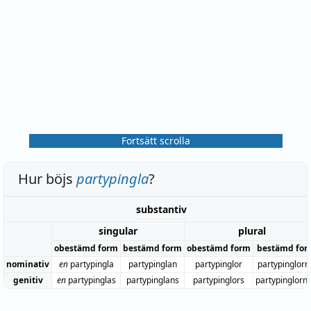
Fortsätt scrolla
Hur böjs
partypingla
?
substantiv
singular
plural
obestämd form
bestämd form
obestämd form
bestämd for
nominativ
en
partypingla
partypinglan
partypinglor
partypinglorn
genitiv
en
partypinglas
partypinglans
partypinglors
partypinglorn