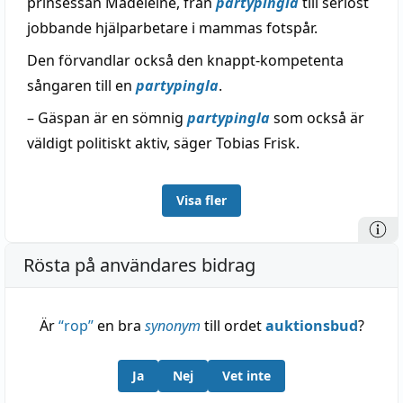
prinsessan Madeleine, från
partypingla
till seriöst
jobbande hjälparbetare i mammas fotspår.
Den förvandlar också den knappt-kompetenta
sångaren till en
partypingla
.
– Gäspan är en sömnig
partypingla
som också är
väldigt politiskt aktiv, säger Tobias Frisk.
Visa fler
Rösta på användares bidrag
Är
“
rop
”
en bra
synonym
till ordet
auktionsbud
?
Ja
Nej
Vet inte