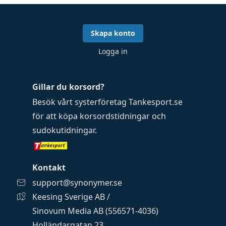
Skapa konto
Logga in
Gillar du korsord?
Besök vårt systerföretag
Tankesport.se
för att köpa
korsordstidningar
och
sudokutidningar
.
Kontakt
support@synonymer.se
Keesing Sverige AB /
Sinovum Media AB (556571-4036)
Holländargatan 23