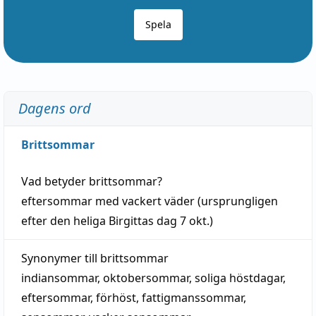
Spela
Dagens ord
Brittsommar
Vad betyder
brittsommar
?
eftersommar
med
vackert
väder
(
ursprungligen
efter den heliga Birgittas
dag
7 okt.)
Synonymer till
brittsommar
indiansommar
,
oktobersommar
,
soliga höstdagar
,
eftersommar
,
förhöst
,
fattigmanssommar
,