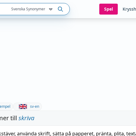
Spel
Kryssh
Svenska Synonymer
empel
sv-en
er till
skriva
stäver
,
använda skrift
,
sätta på papperet
,
pränta
,
plita
,
text