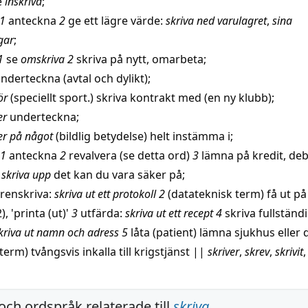
e
inskriva
;
 1
anteckna
2
ge ett
lägre
värde
:
skriva ned varulagret
,
sina
gar
;
1
se
omskriva
2
skriva på
nytt
,
omarbeta
;
nderteckna
(
avtal
och dylikt);
ör
(speciellt sport.) skriva
kontrakt
med (en ny klubb);
er
underteckna
;
er på något
(
bildlig
betydelse) helt
instämma
i;
 1
anteckna
2
revalvera
(se detta ord)
3
lämna
på
kredit
,
deb
 skriva upp
det kan du vara
säker
på;
renskriva
:
skriva ut ett
protokoll
2
(datateknisk term) få ut på
), '
printa
(ut)'
3
utfärda
:
skriva ut ett
recept
4
skriva
fullständ
kriva ut
namn
och
adress
5
låta
(patient)
lämna
sjukhus
eller 
term) tvångsvis
inkalla
till
krigstjänst
||
skriver
,
skrev
,
skrivit
och ordspråk relaterade till
skriva