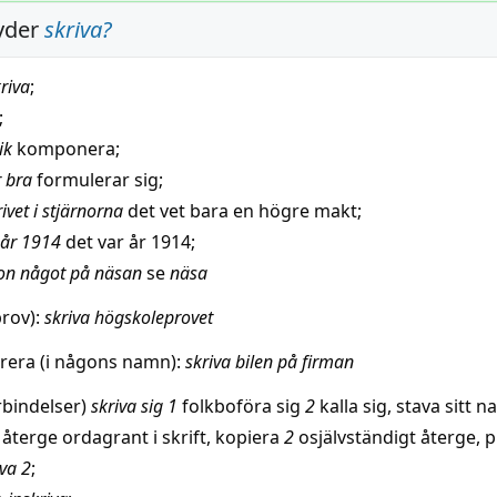
yder
skriva
?
riva
;
;
ik
komponera
;
r
bra
formulerar sig;
rivet i stjärnorna
det
vet
bara en
högre
makt
;
år
1914
det var
år
1914;
on något på näsan
se
näsa
rov):
skriva högskoleprovet
trera
(i någons namn):
skriva bilen på firman
bindelser)
skriva sig 1
folkboföra sig
2
kalla
sig,
stava
sitt
n
återge
ordagrant i
skrift
,
kopiera
2
osjälvständigt
återge
,
p
iva
2
;