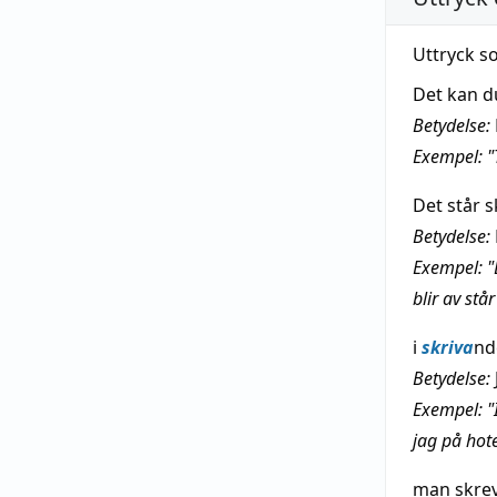
Uttryck s
Det kan 
Betydelse:
Exempel: "T
Det står s
Betydelse:
Exempel: "
blir av står
i
skriva
nd
Betydelse:
Exempel: "I
jag på hot
man skrev