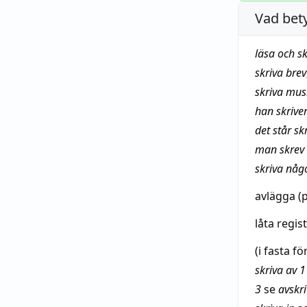
Vad bet
läsa
och sk
skriva
brev
skriva
mus
han skrive
det står sk
man
skrev
skriva någ
avlägga
(p
låta
regis
(i
fasta
för
skriva av 1
3
se
avskr