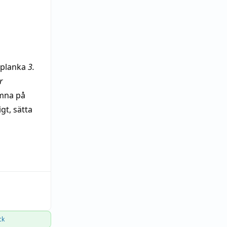
planka
3.
r
mna
på
igt
,
sätta
ck