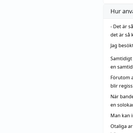
Hur anv
- Det är 
det är så 
Jag besökt
Samtidigt
en samti
Förutom a
blir regi
När bande
en solokar
Man kan 
Otaliga ar