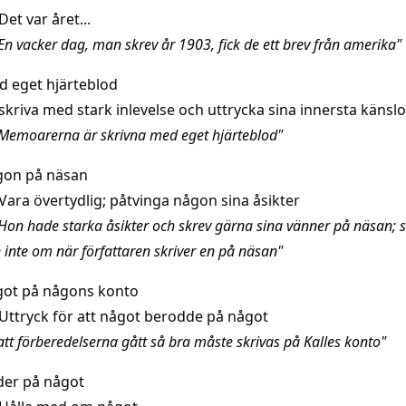
Det var året...
En vacker dag, man skrev år 1903, fick de ett brev från amerika"
 eget hjärteblod
skriva med stark inlevelse och uttrycka sina innersta känslo
Memoarerna är skrivna med eget hjärteblod"
on på näsan
Vara övertydlig; påtvinga någon sina åsikter
Hon hade starka åsikter och skrev gärna sina vänner på näsan; 
 inte om när författaren skriver en på näsan"
ot på någons konto
Uttryck för att något berodde på något
att förberedelserna gått så bra måste skrivas på Kalles konto"
er på något