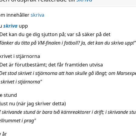
om innehåller
skriva
du
skriva
upp
Det kan du ge dig sjutton på; var så säker på det
änker du titta på VM-finalen i fotboll? Ja, det kan du skriva upp!"
krivet i stjärnorna
Det är förutbestämt; det får framtiden utvisa
Det stod skrivet i stjärnorna att han skulle gå långt; om Marsexp
 skrivet i stjärnorna"
e stund
Just nu (när jag skriver detta)
 skrivande stund är bara två kärnreaktorer i drift; i skrivande stu
ellrummet i prag"
 år