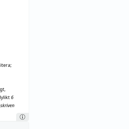
itera
;
igt
,
dylikt
6
,
skriven