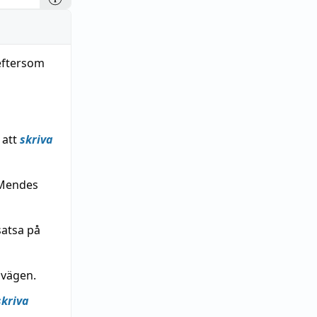
eftersom
 att
skriva
 Mendes
satsa på
 vägen.
skriva