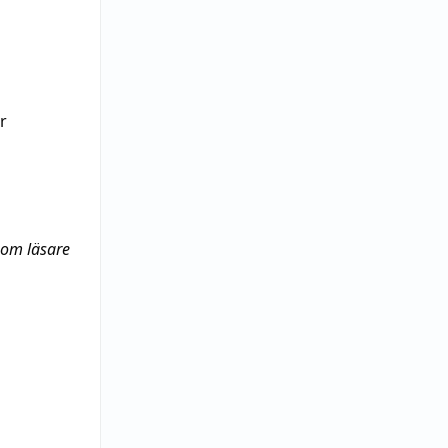
r
som läsare