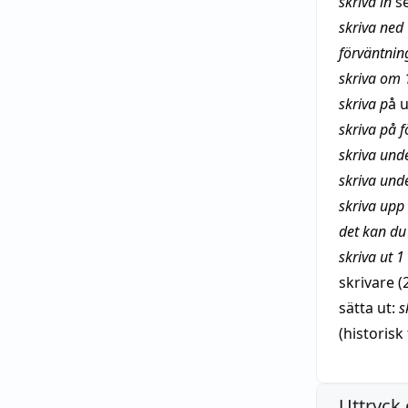
skriva in
s
skriva ned
förväntnin
skriva om 
skriva p
å
u
skriva på f
skriva und
skriva und
skriva upp
det kan du
skriva ut 1
skrivare
(2
sätta ut:
s
(
historisk
Uttryck 