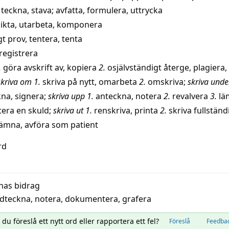
,
teckna
,
stava
;
avfatta
,
formulera
,
uttrycka
ikta
,
utarbeta
,
komponera
igt prov
,
tentera
,
tenta
registrera
.
göra
avskrift
av
,
kopiera
2.
osjälvständigt återge
,
plagiera
,
skriva om
1.
skriva
på
nytt
,
omarbeta
2.
omskriva
;
skriva unde
kna
,
signera
;
skriva upp
1.
anteckna
,
notera
2.
revalvera
3.
lä
tera en skuld
;
skriva ut
1.
renskriva
,
printa
2.
skriva
fullständ
 lämna
,
avföra
som
patient
rd
nas bidrag
dteckna
,
notera
,
dokumentera
,
grafera
l du föreslå ett nytt ord eller rapportera ett fel?
Föreslå
Feedba