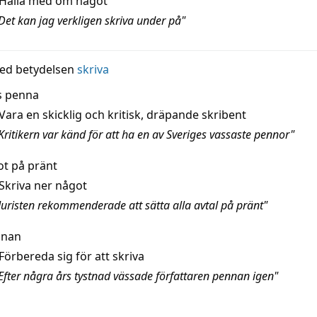
Hålla med om något
Det kan jag verkligen skriva under på"
ed betydelsen
skriva
s penna
Vara en skicklig och kritisk, dräpande skribent
Kritikern var känd för att ha en av Sveriges vassaste pennor"
ot på pränt
Skriva ner något
Juristen rekommenderade att sätta alla avtal på pränt"
nnan
Förbereda sig för att skriva
Efter några års tystnad vässade författaren pennan igen"