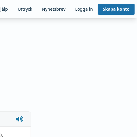
jälp
Uttryck
Nyhetsbrev
Logga in
Skapa konto
a
,