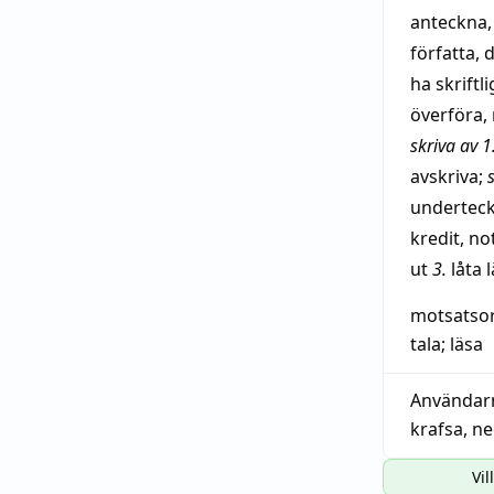
anteckna
författa
,
d
ha skriftl
överföra
,
skriva av
1
avskriva
;
undertec
kredit
,
no
ut
3.
låta
motsatso
tala
;
läsa
Användar
krafsa
,
ne
Vil