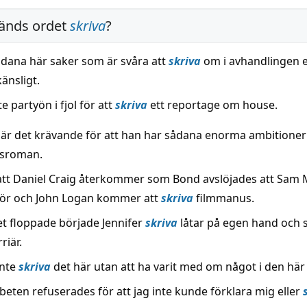
änds ordet
skriva
?
sådana här saker som är svåra att
skriva
om i avhandlingen 
känsligt.
e partyön i fjol för att
skriva
ett reportage om house.
 är det krävande för att han har sådana enorma ambitioner
dsroman.
tt Daniel Craig återkommer som Bond avslöjades att Sam
ssör och John Logan kommer att
skriva
filmmanus.
t floppade började Jennifer
skriva
låtar på egen hand och 
riär.
inte
skriva
det här utan att ha varit med om något i den här
beten refuserades för att jag inte kunde förklara mig eller