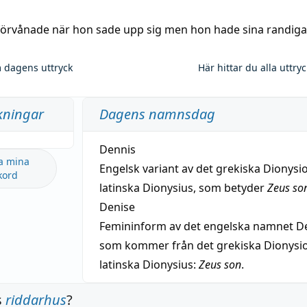
 förvånade när hon sade upp sig men hon hade sina randiga
 dagens uttryck
Här hittar du alla uttry
kningar
Dagens namnsdag
Dennis
a mina
Engelsk variant av det grekiska Dionysio
kord
latinska Dionysius, som betyder
Zeus so
Denise
Femininform av det engelska namnet De
som kommer från det grekiska Dionysios
latinska Dionysius:
Zeus son
.
s
riddarhus
?