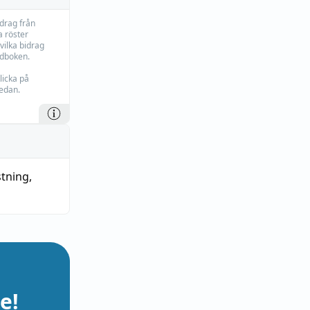
idrag från
 röster
vilka bidrag
rdboken.
licka på
edan.
stning
,
e!