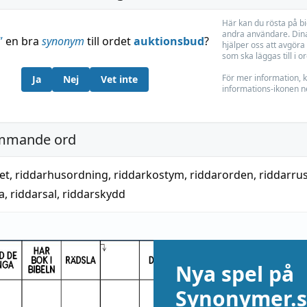
Här kan du rösta på b
andra användare. Dina
”
en bra
synonym
till ordet
auktionsbud
?
hjälper oss att avgöra 
som ska läggas till i o
För mer information, k
Ja
Nej
Vet inte
informations-ikonen n
mmande ord
et
,
riddarhusordning
,
riddarkostym
,
riddarorden
,
riddarru
a
,
riddarsal
,
riddarskydd
Nya spel på
Synonymer.s