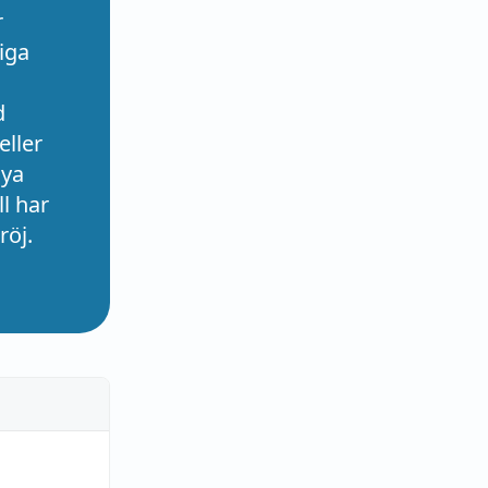
r
iga
d
eller
nya
l har
röj.