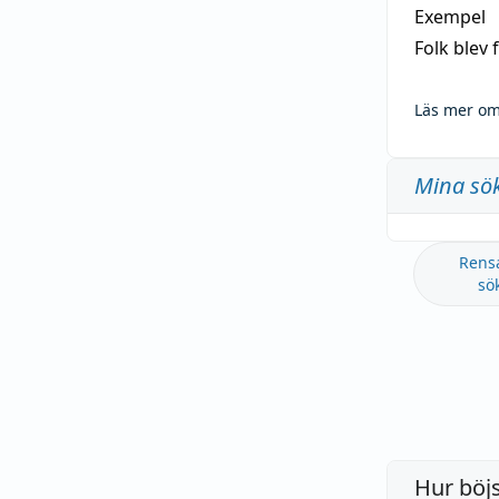
Exempel
Folk blev
Läs mer om
Mina sö
Rens
sö
Hur böj