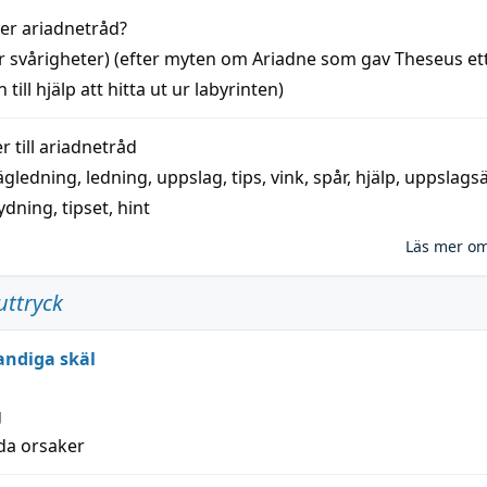
der
ariadnetråd
?
r svårigheter) (efter myten om Ariadne som gav Theseus et
 till
hjälp
att
hitta
ut ur labyrinten)
 till
ariadnetråd
ägledning
,
ledning
,
uppslag
,
tips
,
vink
,
spår
,
hjälp
,
uppslags
ydning,
tipset
,
hint
Läs mer o
uttryck
andiga skäl
g
lda orsaker