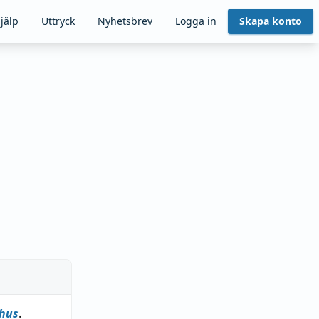
jälp
Uttryck
Nyhetsbrev
Logga in
Skapa konto
rhus
.