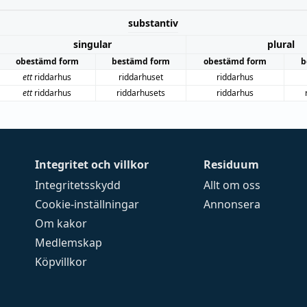
substantiv
singular
plural
obestämd form
bestämd form
obestämd form
b
ett
riddarhus
riddarhuset
riddarhus
ett
riddarhus
riddarhusets
riddarhus
Integritet och villkor
Residuum
Integritetsskydd
Allt om oss
Cookie-inställningar
Annonsera
Om kakor
Medlemskap
Köpvillkor