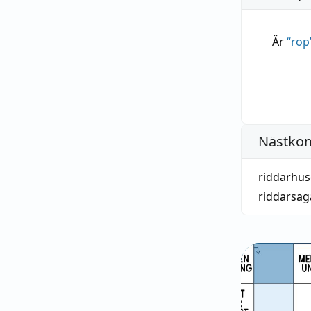
Är
“
rop
Nästko
riddarhus
riddarsag