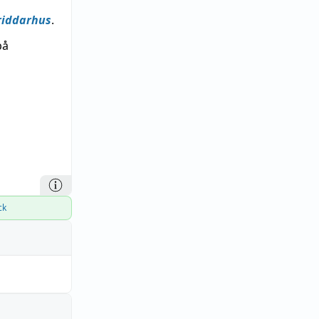
riddarhus
.
på
ck