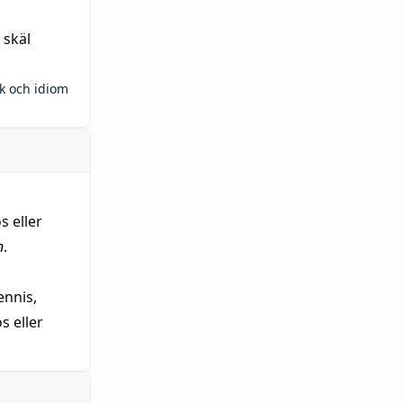
 skäl
ck och idiom
s eller
n
.
nnis,
 eller