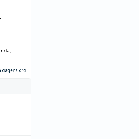
t
ända
,
m dagens ord