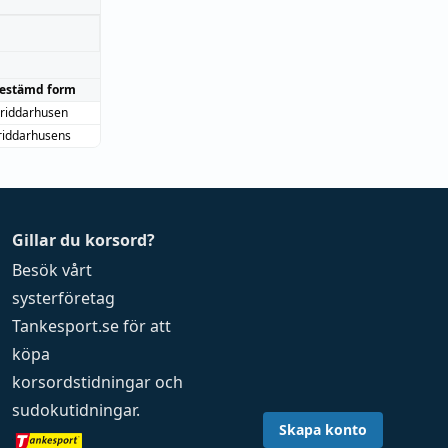
estämd form
riddarhusen
riddarhusens
Gillar du korsord?
Besök vårt
systerföretag
Tankesport.se
för att
köpa
korsordstidningar
och
sudokutidningar
.
Skapa konto