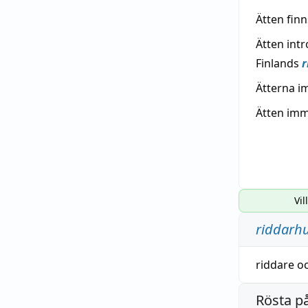
Ätten fin
Ätten int
Finlands
r
Ätterna i
Ätten imm
Vil
riddarh
riddare
o
Rösta p