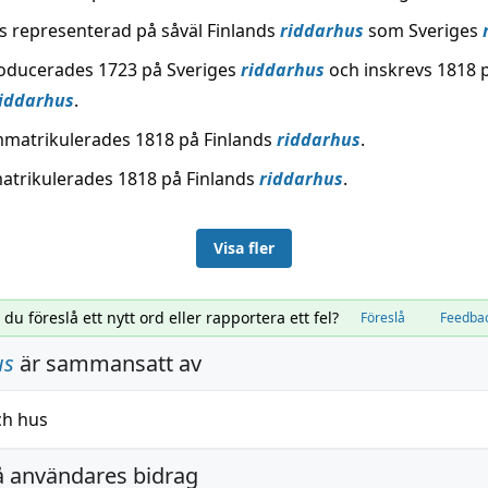
ns representerad på såväl Finlands
riddarhus
som Sveriges
roducerades 1723 på Sveriges
riddarhus
och inskrevs 1818 
iddarhus
.
mmatrikulerades 1818 på Finlands
riddarhus
.
atrikulerades 1818 på Finlands
riddarhus
.
Visa fler
l du föreslå ett nytt ord eller rapportera ett fel?
Föreslå
Feedba
us
är sammansatt av
ch
hus
å användares bidrag