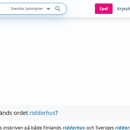
Spel
Kryssh
Svenska Synonymer
änds ordet
riddarhus
?
ns inskriven på både Finlands
riddarhus
och Sveriges
ridda