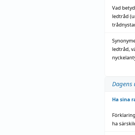
Vad bety
ledtråd
(u
trådnystan
Synonymer
ledtråd
,
v
nyckelant
Dagens 
Ha sina r
Förklarin
ha särski