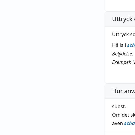
Uttryck 
Uttryck s
Hålla i
sc
Betydelse:
Exempel: "H
Hur anv
subst.
Om det sk
även
scha