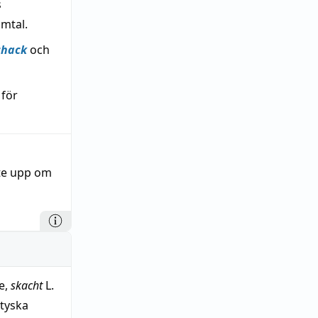
s
mtal.
chack
och
 för
ste upp om
e,
skacht
L.
gtyska