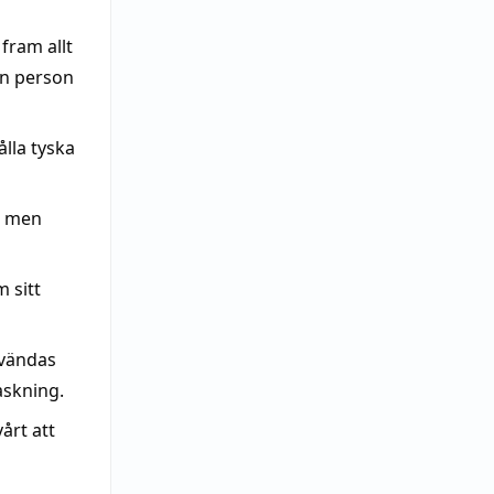
 fram allt
gn person
ålla tyska
e men
 sitt
nvändas
skning.
årt att