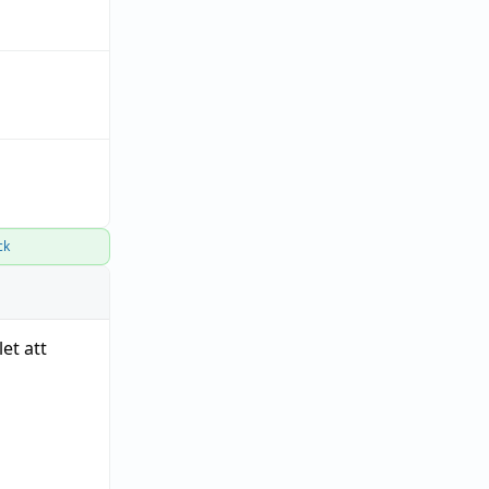
ck
et att