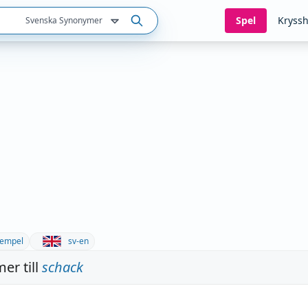
Spel
Kryssh
Svenska Synonymer
empel
sv-en
er till
schack