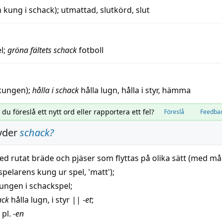
m
kung
i
schack
);
utmattad
,
slutkörd
,
slut
l
;
gröna fältets schack
fotboll
kungen
);
hålla i schack
hålla
lugn
,
hålla i styr
,
hämma
l du föreslå ett nytt ord eller rapportera ett fel?
Föreslå
Feedba
yder
schack
?
d rutat
bräde
och pjäser som flyttas på olika
sätt
(med mål
spelarens
kung
ur
spel
, '
matt
');
ungen
i schackspel;
ack
hålla
lugn
, i
styr
||
-
et
;
 pl. -
en