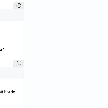
ck"
 så borde