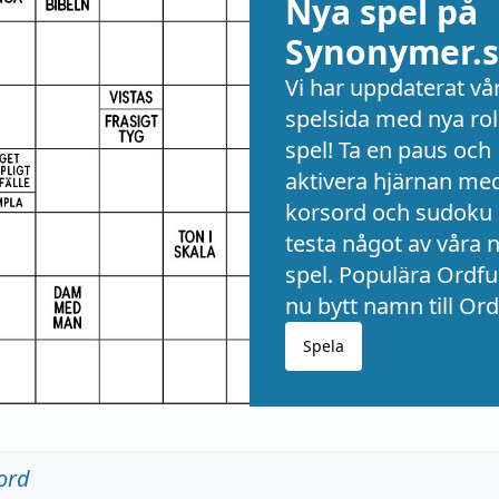
Nya spel på
Synonymer.s
Vi har uppdaterat vå
spelsida med nya rol
spel! Ta en paus och
aktivera hjärnan me
korsord och sudoku 
testa något av våra 
spel. Populära Ordful
nu bytt namn till Ord
Spela
ord