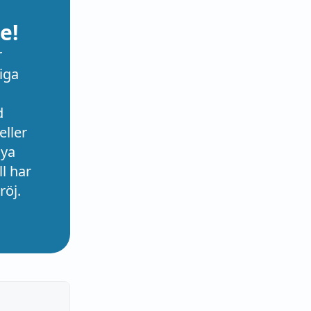
e!
r
iga
d
eller
nya
l har
röj.