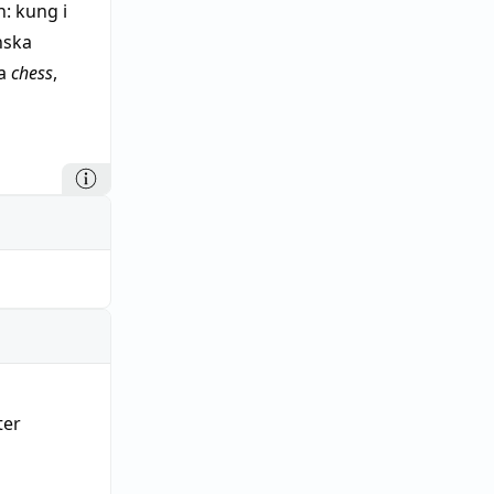
n: kung i
nska
ka
chess
,
eck o.
 (1300-t.)
=
t, se
ter