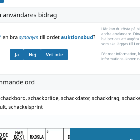
å användares bidrag
Här kan du rösta på b
andra användare. Dina
”
en bra
synonym
till ordet
auktionsbud
?
hjälper oss att avgöra 
som ska läggas till i o
För mer information, k
Ja
Nej
Vet inte
informations-ikonen n
mmande ord
schackbord
,
schackbräde
,
schackdator
,
schackdrag
,
schacke
ult
,
schackelsprint