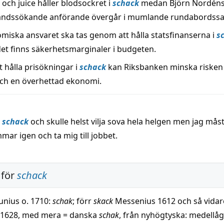
och juice håller blodsockret i
schack
medan Björn Nordén
åndssökande anförande övergår i mumlande rundabordssa
miska ansvaret ska tas genom att hålla statsfinanserna i
s
t det finns säkerhetsmarginaler i budgeten.
 hålla prisökningar i
schack
kan Riksbanken minska risken
ch en överhettad ekonomi.
t
schack
och skulle helst vilja sova hela helgen men jag må
mmar igen och ta mig till jobbet.
 för
schack
Runius o. 1710:
schak
; förr
skack
Messenius 1612 och så vidar
 1628, med mera = danska
schak
, från nyhögtyska: medellå