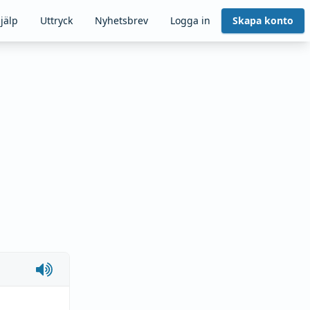
jälp
Uttryck
Nyhetsbrev
Logga in
Skapa konto