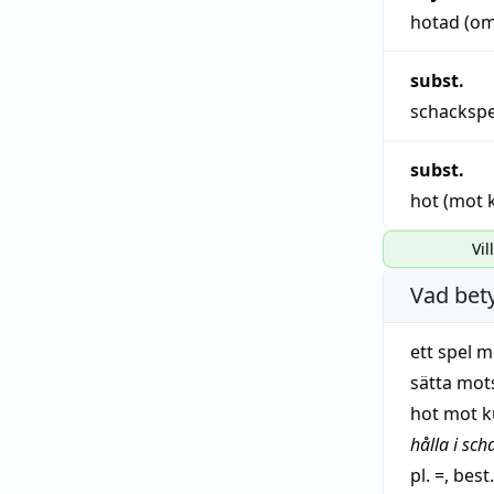
hotad
(
o
subst.
schackspe
subst.
hot
(
mot
Vil
Vad bet
ett
spel
me
sätta mot
hot
mot
k
hålla
i sch
pl. =, best.