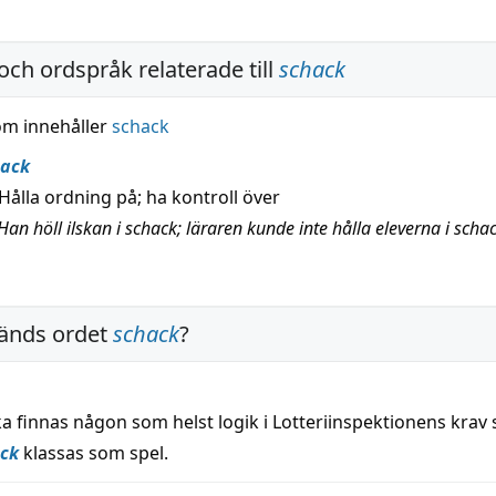
och ordspråk relaterade till
schack
om innehåller
schack
hack
Hålla ordning på; ha kontroll över
an höll ilskan i schack; läraren kunde inte hålla eleverna i scha
änds ordet
schack
?
a finnas någon som helst logik i Lotteriinspektionens krav
ck
klassas som spel.