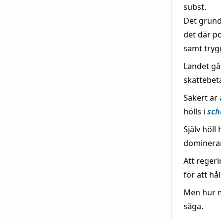
subst.
Det grund
det där p
samt trygg
Landet går
skattebet
Säkert är
hölls i
sch
Själv höl
dominera
Att reger
för att hå
Men hur m
säga.