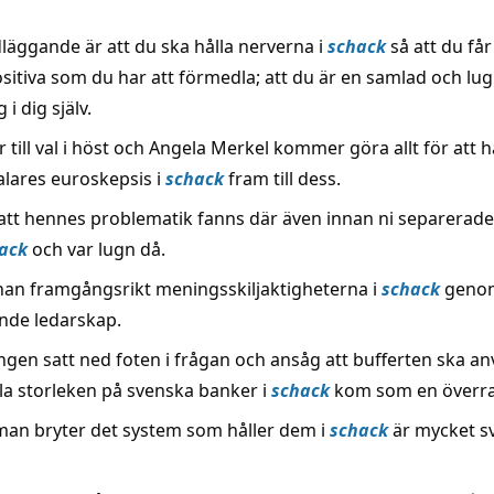
läggande är att du ska hålla nerverna i
schack
så att du får
ositiva som du har att förmedla; att du är en samlad och lu
 i dig själv.
 till val i höst och Angela Merkel kommer göra allt för att h
alares euroskepsis i
schack
fram till dess.
 att hennes problematik fanns där även innan ni separerad
ack
och var lugn då.
l han framgångsrikt meningsskiljaktigheterna i
schack
genom
nde ledarskap.
ingen satt ned foten i frågan och ansåg att bufferten ska a
lla storleken på svenska banker i
schack
kom som en överra
an bryter det system som håller dem i
schack
är mycket sv