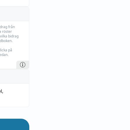
idrag från
 röster
vilka bidrag
rdboken.
licka på
edan.
l
,