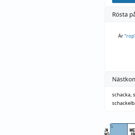
Rösta p
Är
“
rop
Nästko
schacka
,
schackelb