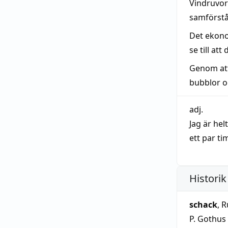
Vindruvor 
samförst
Det ekono
se till at
Genom att
bubblor o
adj.
Jag är hel
ett par ti
Historik
schack
, 
P. Gothus