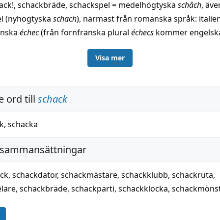
hack!, schackbräde, schackspel = medelhögtyska
schâch
, äve
l (nyhögtyska
schach
), närmast från romanska språk: italie
ranska
échec
(från fornfranska plural
échecs
kommer engels
); från pers.
schāh
, konung. Etymologiskt identiskt med ch
Visa mer
ven med skäck. — Äldre lån: fornsvenska
skaktafl
, schackspel
ändska o. fornnorska
skáktafl
, från medellågtyska
schaklafele
tyska
schâchzabel
, till latin
tabula
(se tavla). — Hålla i schack,
 ord till
schack
de i danska, från nyhögtyska
in schach halten
. — Schackmat
k
,
schacka
 sammansättningar
ack
,
schackdator
,
schackmästare
,
schackklubb
,
schackruta
,
lare
,
schackbräde
,
schackparti
,
schackklocka
,
schackmöns