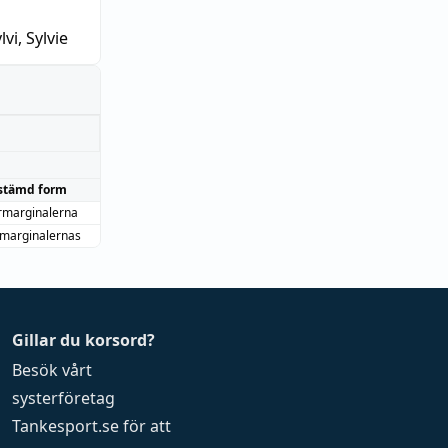
lvi, Sylvie
stämd form
rmarginalerna
marginalernas
Gillar du korsord?
Besök vårt
systerföretag
Tankesport.se
för att