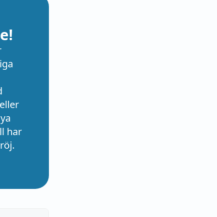
e!
r
iga
d
eller
nya
l har
röj.