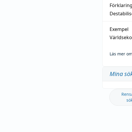
Förklarin
Destabilis
Exempel
Världseko
Läs mer om
Mina sö
Rens
sö