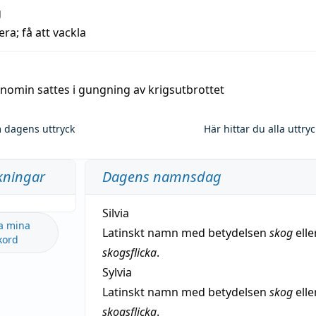
g
era; få att vackla
nomin sattes i gungning av krigsutbrottet
 dagens uttryck
Här hittar du alla uttry
kningar
Dagens namnsdag
Silvia
a mina
Latinskt namn med betydelsen
skog
elle
kord
skogsflicka
.
Sylvia
Latinskt namn med betydelsen
skog
elle
skogsflicka
.