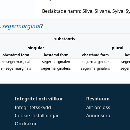
Besläktade namn:
Silva, Silvana, Sylva, Sy
s
segermarginal
?
substantiv
singular
plural
obestämd form
bestämd form
obestämd form
be
en
segermarginal
segermarginalen
segermarginaler
sege
en
segermarginals
segermarginalens
segermarginalers
seger
Integritet och villkor
Residuum
Integritetsskydd
Allt om oss
Cookie-inställningar
Annonsera
Om kakor