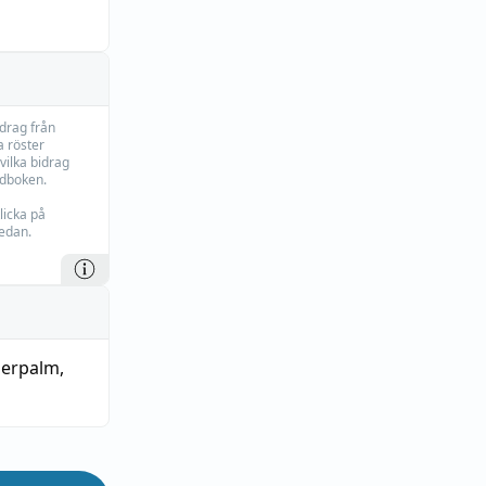
idrag från
 röster
vilka bidrag
rdboken.
licka på
edan.
gerpalm
,