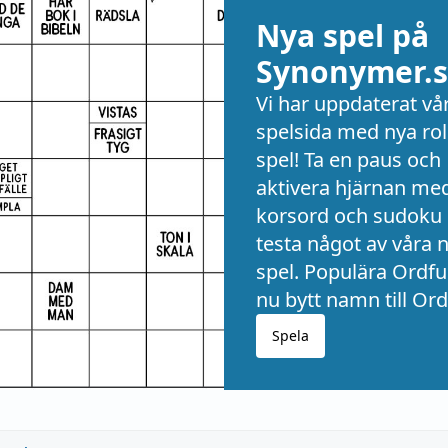
Nya spel på
Synonymer.s
Vi har uppdaterat vå
spelsida med nya rol
spel! Ta en paus och
aktivera hjärnan me
korsord och sudoku 
testa något av våra 
spel. Populära Ordful
nu bytt namn till Ord
Spela