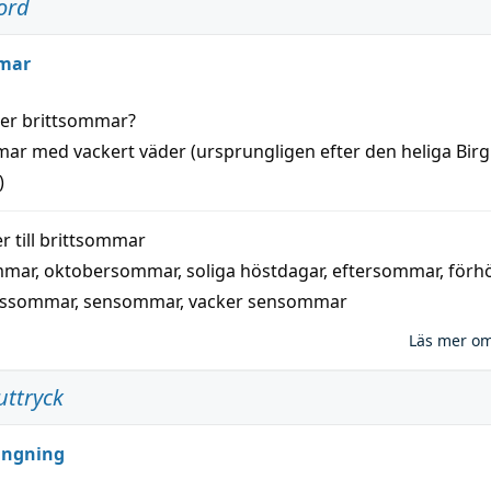
ord
mar
der
brittsommar
?
mar
med
vackert
väder
(
ursprungligen
efter den heliga Birg
)
 till
brittsommar
mmar
,
oktobersommar
,
soliga höstdagar
,
eftersommar
,
förh
nssommar
,
sensommar
,
vacker sensommar
Läs mer o
uttryck
ungning