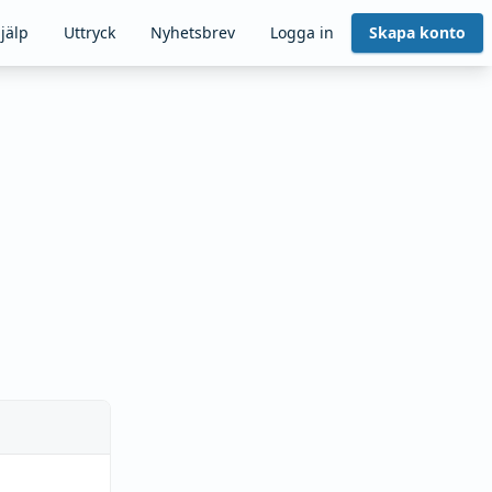
jälp
Uttryck
Nyhetsbrev
Logga in
Skapa konto