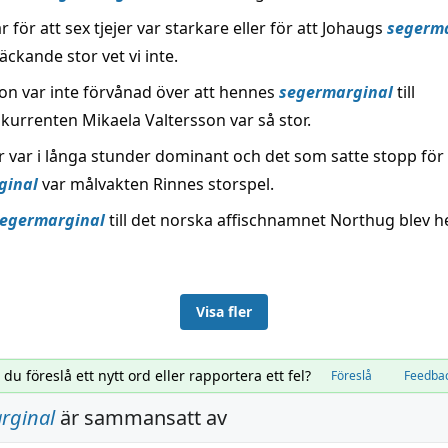
 för att sex tjejer var starkare eller för att Johaugs
segerm
äckande stor vet vi inte.
n var inte förvånad över att hennes
segermarginal
till
urrenten Mikaela Valtersson var så stor.
 var i långa stunder dominant och det som satte stopp för 
ginal
var målvakten Rinnes storspel.
egermarginal
till det norska affischnamnet Northug blev h
Visa fler
l du föreslå ett nytt ord eller rapportera ett fel?
Föreslå
Feedba
rginal
är sammansatt av