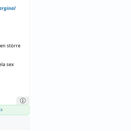
arginal
en större
ela sex
ck