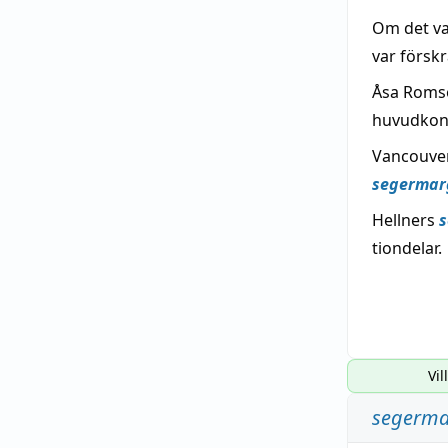
Om det var
var förskr
Åsa Romso
huvudkonk
Vancouver
segermar
Hellners
s
tiondelar.
Vil
segerma