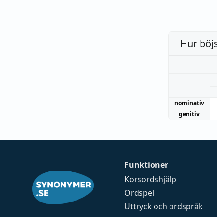
Hur böj
nominativ
genitiv
Funktioner
Korsordshjälp
Ordspel
Uttryck och ordspråk