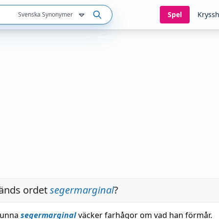
Spel
Kryssh
Svenska Synonymer
änds ordet
segermarginal
?
tunna
segermarginal
väcker farhågor om vad han förmår.