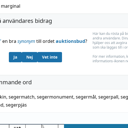
h
marginal
å användares bidrag
Här kan du rösta på b
andra användare. Dina
”
en bra
synonym
till ordet
auktionsbud
?
hjälper oss att avgöra 
som ska läggas till i o
För mer information, k
Ja
Nej
Vet inte
informations-ikonen n
mmande ord
kin
,
segermatch
,
segermonument
,
segermål
,
segerpall
,
se
ad
,
segerpjäs