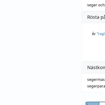
seger
oc
Rösta p
Är
“
rop
Nästko
segermas
segerpar