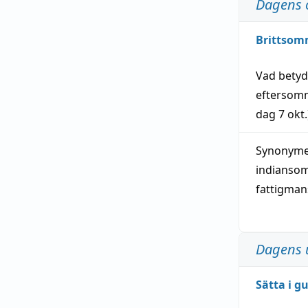
Dagens 
Brittsom
Vad bety
eftersom
dag
7 okt.
Synonymer
indianso
fattigma
Dagens 
Sätta i g