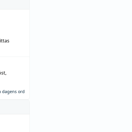
ittas
öst
,
m dagens ord