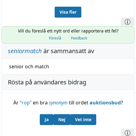
Visa fler
Vill du föreslå ett nytt ord eller rapportera ett fel?
Föreslå
Feedback
seniormatch
är sammansatt av
senior
och
match
Rösta på användares bidrag
Är
“
rop
”
en bra
synonym
till ordet
auktionsbud
?
Ja
Nej
Vet inte