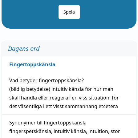
Spela
Dagens ord
Fingertoppskänsla
Vad betyder
fingertoppskänsla
?
(
bildlig
betydelse)
intuitiv
känsla
för hur man
skall
handla
eller
reagera
i en viss
situation
, för
det väsentliga i ett visst
sammanhang
etcetera
Synonymer till
fingertoppskänsla
fingerspetskänsla
,
intuitiv känsla
,
intuition
,
stor