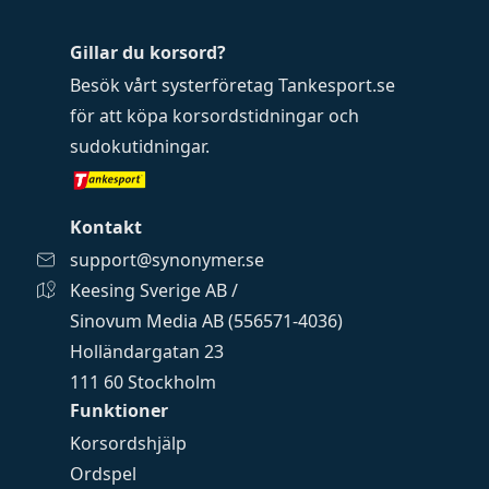
Gillar du korsord?
Besök vårt systerföretag
Tankesport.se
för att köpa
korsordstidningar
och
sudokutidningar
.
Kontakt
support@synonymer.se
Keesing Sverige AB /
Sinovum Media AB (556571-4036)
Holländargatan 23
111 60 Stockholm
Funktioner
Korsordshjälp
Ordspel