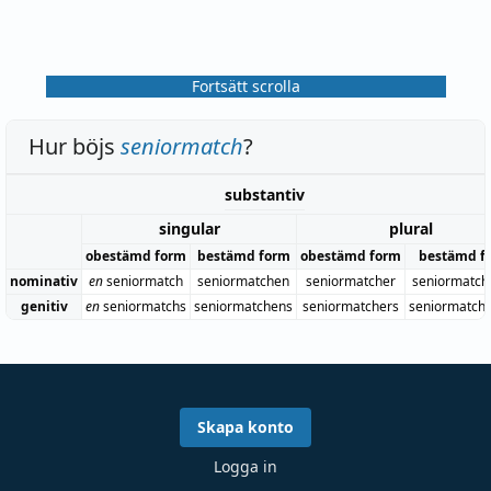
Fortsätt scrolla
Hur böjs
seniormatch
?
substantiv
singular
plural
obestämd form
bestämd form
obestämd form
bestämd f
nominativ
en
seniormatch
seniormatchen
seniormatcher
seniormatch
genitiv
en
seniormatchs
seniormatchens
seniormatchers
seniormatch
Skapa konto
Logga in