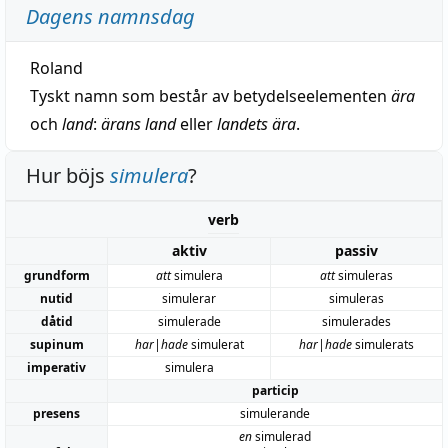
Dagens namnsdag
Roland
Tyskt namn som består av betydelseelementen
ära
och
land
:
ärans land
eller
landets ära
.
Hur böjs
simulera
?
verb
aktiv
passiv
grundform
att
simulera
att
simuleras
nutid
simulerar
simuleras
dåtid
simulerade
simulerades
supinum
har|hade
simulerat
har|hade
simulerats
imperativ
simulera
particip
presens
simulerande
en
simulerad