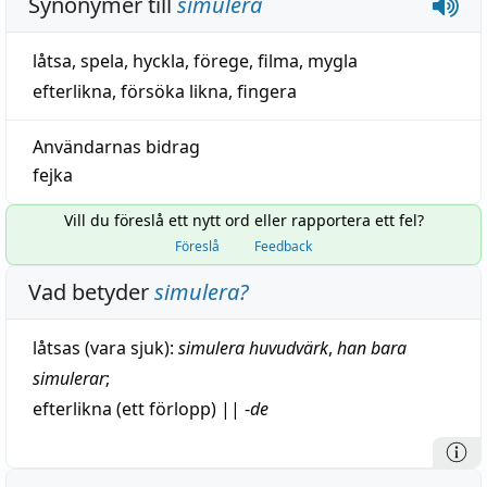
Synonymer till
simulera
låtsa
,
spela
,
hyckla
,
förege
,
filma
,
mygla
efterlikna
,
försöka likna
,
fingera
Användarnas bidrag
fejka
Vill du föreslå ett nytt ord eller rapportera ett fel?
Föreslå
Feedback
Vad betyder
simulera
?
låtsas
(vara sjuk):
simulera
huvudvärk
,
han bara
simulerar
;
efterlikna
(ett förlopp)
||
-
de