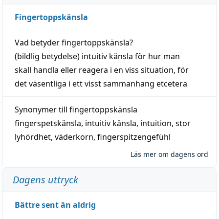
Fingertoppskänsla
Vad betyder
fingertoppskänsla
?
(
bildlig
betydelse)
intuitiv
känsla
för hur man
skall
handla
eller
reagera
i en viss
situation
, för
det väsentliga i ett visst
sammanhang
etcetera
Synonymer till
fingertoppskänsla
fingerspetskänsla
,
intuitiv känsla
,
intuition
,
stor
lyhördhet
,
väderkorn
,
fingerspitzengefühl
Läs mer om dagens ord
Dagens uttryck
Bättre sent än aldrig