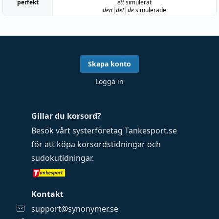
perfekt
ett
simulerat
den|det|de
simulerade
Skapa konto
Logga in
Gillar du korsord?
Besök vårt systerföretag
Tankesport.se
för att köpa
korsordstidningar
och
sudokutidningar
.
Kontakt
support@synonymer.se