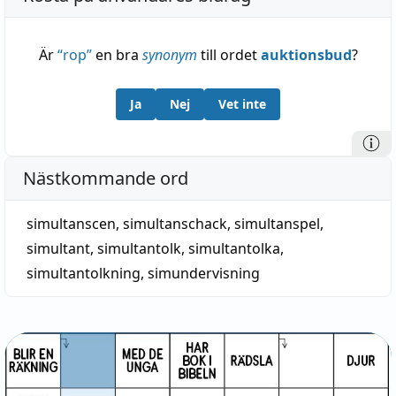
Är
“
rop
”
en bra
synonym
till ordet
auktionsbud
?
Ja
Nej
Vet inte
Nästkommande ord
simultanscen
,
simultanschack
,
simultanspel
,
simultant
,
simultantolk
,
simultantolka
,
simultantolkning
,
simundervisning