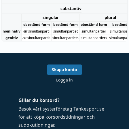
substantiv
singular
plural
obestämd form
bestämd form
obestämd form
bestämd 
nominativ
ett
simultanparti
simultanpartiet
simultanpartier
simultanpar
genitiv
ett
simultanpartis
simultanpartiets
simultanpartiers
simultanpar
Skapa konto
Logga in
Gillar du korsord?
Besök vårt systerföretag
Tankesport.se
för att köpa
korsordstidningar
och
sudokutidningar
.