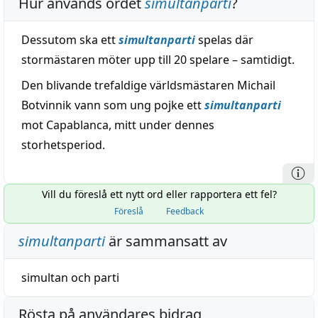
Hur används ordet
simultanparti
?
Dessutom ska ett
simultanparti
spelas där
stormästaren möter upp till 20 spelare – samtidigt.
Den blivande trefaldige världsmästaren Michail
Botvinnik vann som ung pojke ett
simultanparti
mot Capablanca, mitt under dennes
storhetsperiod.
Vill du föreslå ett nytt ord eller rapportera ett fel?
Föreslå
Feedback
simultanparti
är sammansatt av
simultan
och
parti
Rösta på användares bidrag