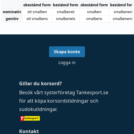
obestämd form
bestämd form
obestämd form
bestämd for
nominativ
ett
smalben
smalbenet
smalben
smalbenen
genitiv
ett
smalbens
smalbenets
smalbens
smalbenens
Skapa konto
Logga in
Gillar du korsord?
Besök vårt systerföretag
Tankesport.se
för att köpa
korsordstidningar
och
sudokutidningar
.
Kontakt