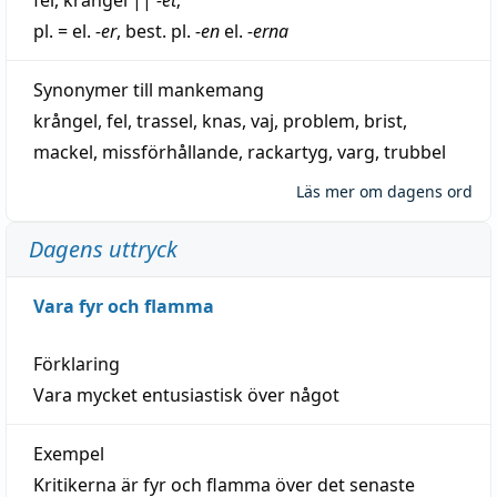
pl. = el.
-er
, best. pl.
-en
el.
-erna
Synonymer till
mankemang
krångel
,
fel
,
trassel
,
knas
,
vaj
,
problem
,
brist
,
mackel
,
missförhållande
,
rackartyg
,
varg
,
trubbel
Läs mer om dagens ord
Dagens uttryck
Vara fyr och flamma
Förklaring
Vara mycket entusiastisk över något
Exempel
Kritikerna är fyr och flamma över det senaste