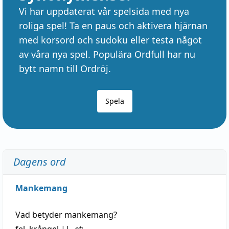
Vi har uppdaterat vår spelsida med nya
roliga spel! Ta en paus och aktivera hjärnan
med korsord och sudoku eller testa något
av våra nya spel. Populära Ordfull har nu
bytt namn till Ordröj.
Spela
Dagens ord
Mankemang
Vad betyder
mankemang
?
fel
,
krångel
||
-et
;