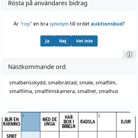
Rösta på användares bidrag
Är
“
rop
”
en bra
synonym
till ordet
auktionsbud
?
Ja
Nej
Vet inte
Nästkommande ord
smalbensskydd
,
smalbrättad
,
smale
,
smalfilm
,
smalfilma
,
smalfilmskamera
,
smalhet
,
smalhus