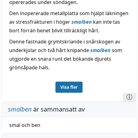
opererades under söndagen.
Den inopererade metallplatta som hjälpt läkningen
av stressfrakturen i höger
smalben
kan inte tas
bort förrän benet blivit tillräckligt hårt.
Denne fastnade grymtskriande i snårskogen av
underkjolar och två hårt knipande
smalben
som
utgjorde en snara runt det bökande djurets
grönsåpade hals.
Visa fler
smalben
är sammansatt av
smal
och
ben