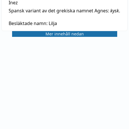
Inez
Spansk variant av det grekiska namnet Agnes:
kysk
.
Besläktade namn:
Lilja
Mer innehåll nedan