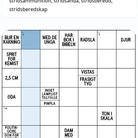
stridsammunition
,
stridsanda
,
stridsberedd
,
stridsberedskap