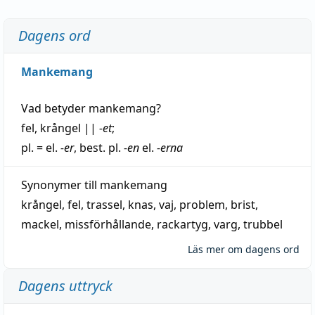
Dagens ord
Mankemang
Vad betyder
mankemang
?
fel
,
krångel
||
-et
;
pl. = el.
-er
, best. pl.
-en
el.
-erna
Synonymer till
mankemang
krångel
,
fel
,
trassel
,
knas
,
vaj
,
problem
,
brist
,
mackel
,
missförhållande
,
rackartyg
,
varg
,
trubbel
Läs mer om dagens ord
Dagens uttryck