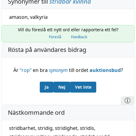
Synonymer till
stridbar kvinna
amason
,
valkyria
Vill du föreslå ett nytt ord eller rapportera ett fel?
Föreslå
Feedback
Rösta på användares bidrag
Är
“
rop
”
en bra
synonym
till ordet
auktionsbud
?
Ja
Nej
Vet inte
Nästkommande ord
stridbarhet
,
stridig
,
stridighet
,
stridis
,