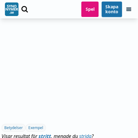
Skapa
Spel
konto
Betydelser
Exempel
Visar resultat för
stritt
, menade du
strida
?