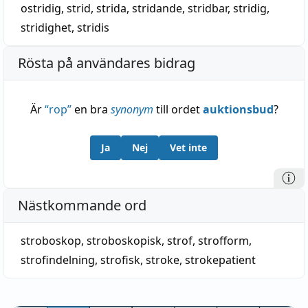
ostridig
,
strid
,
strida
,
stridande
,
stridbar
,
stridig
,
stridighet
,
stridis
Rösta på användares bidrag
Är
“
rop
”
en bra
synonym
till ordet
auktionsbud
?
Ja
Nej
Vet inte
Nästkommande ord
stroboskop
,
stroboskopisk
,
strof
,
strofform
,
strofindelning
,
strofisk
,
stroke
,
strokepatient