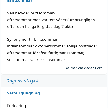
Brittsommar
Vad betyder
brittsommar
?
eftersommar
med
vackert
väder
(
ursprungligen
efter den heliga Birgittas
dag
7 okt.)
Synonymer till
brittsommar
indiansommar
,
oktobersommar
,
soliga höstdagar
,
eftersommar
,
förhöst
,
fattigmanssommar
,
sensommar
,
vacker sensommar
Läs mer om dagens ord
Dagens uttryck
Sätta i gungning
Förklaring