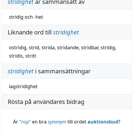
stridighet
är sammansatt av
stridig
och
-het
Liknande ord till
stridighet
ostridig
,
strid
,
strida
,
stridande
,
stridbar
,
stridig
,
stridis
,
stritt
stridighet
i sammansättningar
lagstridighet
Rösta på användares bidrag
Är
“
rop
”
en bra
synonym
till ordet
auktionsbud
?