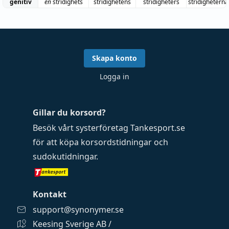
genitiv
en
stridighets
stridighetens
stridigheters
stridigheterna
Skapa konto
Logga in
Gillar du korsord?
Besök vårt systerföretag
Tankesport.se
för att köpa
korsordstidningar
och
sudokutidningar
.
Kontakt
support@synonymer.se
Keesing Sverige AB /