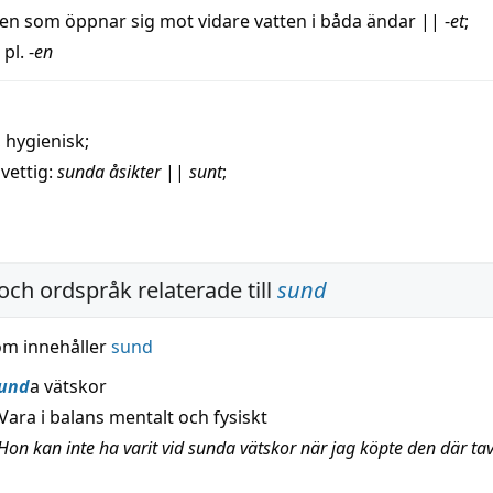
ten
som öppnar sig mot
vidare
vatten
i
båda
ändar
||
-
et
;
 pl. -
en
,
hygienisk
;
,
vettig
:
sunda
åsikter
||
sunt
;
och ordspråk relaterade till
sund
om innehåller
sund
und
a vätskor
Vara i balans mentalt och fysiskt
Hon kan inte ha varit vid sunda vätskor när jag köpte den där ta