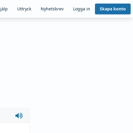
jälp
Uttryck
Nyhetsbrev
Logga in
Skapa konto