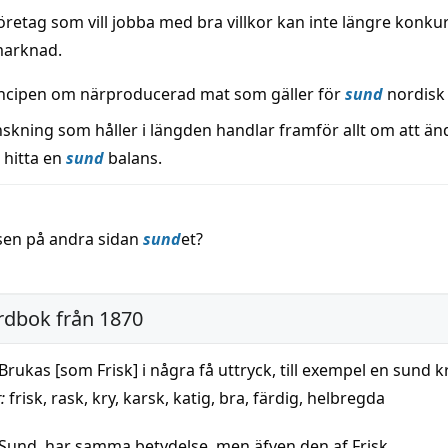
öretag som vill jobba med bra villkor kan inte längre konku
arknad.
incipen om närproducerad mat som gäller för
sund
nordisk 
nskning som håller i längden handlar framför allt om att än
 hitta en
sund
balans.
sen på an­dra sidan
sund
et?
rdbok från 1870
Brukas [som Frisk] i några få uttryck, till exempel en sund k
:
frisk
,
rask
,
kry
,
karsk
,
katig
,
bra
,
färdig
,
helbregda
Sund, har samma betydelse, men äfven den af Frisk.