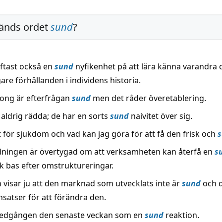
änds ordet
sund
?
oftast också en
sund
nyfikenhet på att lära känna varandra 
gare förhållanden i individens historia.
ong är efterfrågan
sund
men det råder överetablering.
 aldrig rädda; de har en sorts
sund
naivitet över sig.
 för sjukdom och vad kan jag göra för att få den frisk och
dningen är övertygad om att verksamheten kan återfå en
s
 bas efter omstruktureringar.
 visar ju att den marknad som utvecklats inte är
sund
och d
insatser för att förändra den.
 nedgången den senaste veckan som en
sund
reaktion.