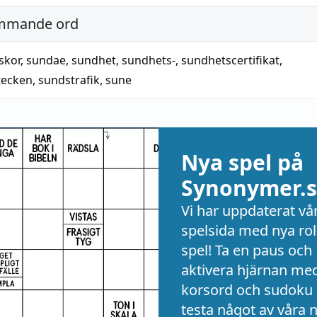
mmande ord
skor
,
sundae
,
sundhet
,
sundhets-
,
sundhetscertifikat
,
tecken
,
sundstrafik
,
sune
Nya spel på
Synonymer.s
Vi har uppdaterat vå
spelsida med nya rol
spel! Ta en paus och
aktivera hjärnan me
korsord och sudoku 
testa något av våra 