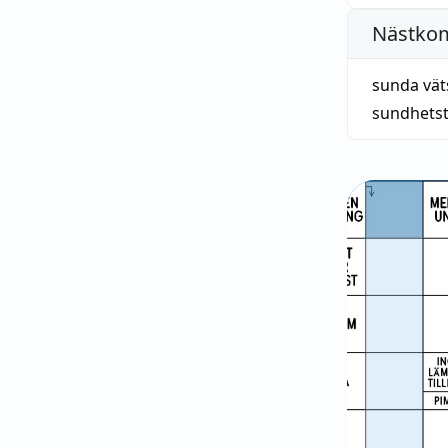
Nästko
sunda vät
sundhets