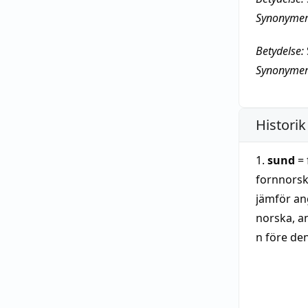
Synonymer
Betydelse:
Synonymer
Historik
1.
sund
= 
fornnorsk
jämför ang
norska, a
n före den
simmar öve
svenska g
som sannol