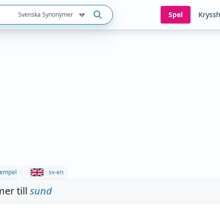
Spel
Kryssh
Svenska Synonymer
empel
sv-en
er till
sund