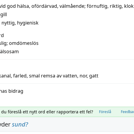
vid god hälsa
,
ofördärvad
,
välmående
;
förnuftig
,
riktig
,
klok
ill
,
nyttig
,
hygienisk
rd
lig
;
omdömeslös
älsosam
kanal
,
farled
,
smal remsa av vatten
,
nor
,
gatt
nas bidrag
l du föreslå ett nytt ord eller rapportera ett fel?
Föreslå
Feedba
yder
sund
?