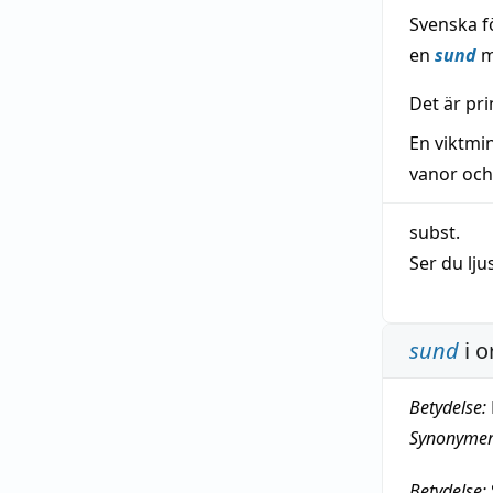
Svenska f
en
sund
m
Det är pr
En viktmi
vanor och
subst.
Ser du lju
sund
i o
Betydelse:
Synonymer
Betydelse: