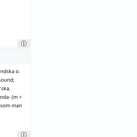
ändska o.
sound;
rska,
nda- (m >
le som man
n)'. — I
a gator,
ever i