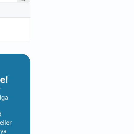
e!
r
iga
d
eller
nya