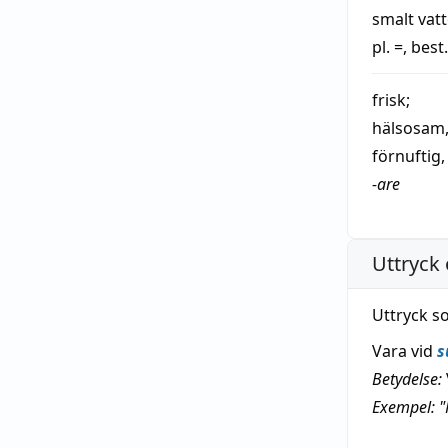
smalt
vat
pl. =, best.
frisk
;
hälsosam
förnuftig
-are
Uttryck 
Uttryck s
Vara vid
s
Betydelse:
Exempel: "