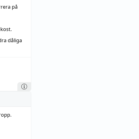
rrera på
kost.
dra dåliga
ropp.