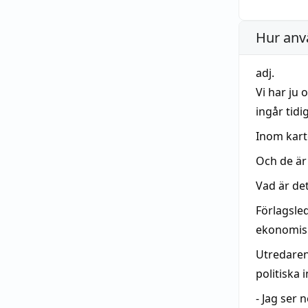
Hur anv
adj.
Vi har ju 
ingår tidi
Inom kart
Och de är
Vad är det
Förlagsle
ekonomisk
Utredaren
politiska 
- Jag ser