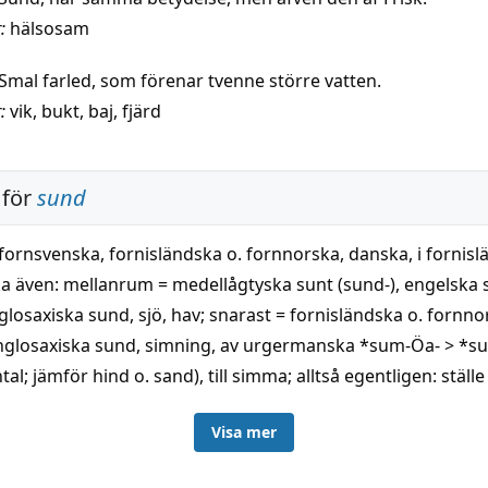
:
hälsosam
Smal farled, som förenar tvenne större vatten.
:
vik
,
bukt
,
baj
,
fjärd
 för
sund
fornsvenska, fornisländska o. fornnorska, danska, i fornisl
a även: mellanrum = medellågtyska sunt (sund-), engelska 
losaxiska sund, sjö, hav; snarast = fornisländska o. fornno
nglosaxiska sund, simning, av urgermanska *sum-Öa- > *su
tal; jämför hind o. sand), till simma; alltså egentligen: stäl
r; jämför vad, vadställe, till vada i betydelse 'gå (över vatte
Visa mer
atnamn såsom Kattsundet, Trångsund betecknar ordet smal
ikt urspr, varit delvis vattenfyllda. — Betyd, 'simning' kvarl