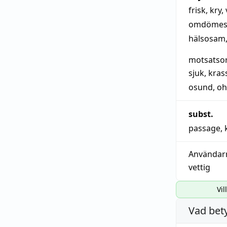
frisk
,
kry
,
omdömesg
hälsosam
motsatso
sjuk
,
krass
osund
,
oh
subst.
passage
,
Användar
vettig
Vil
Vad bet