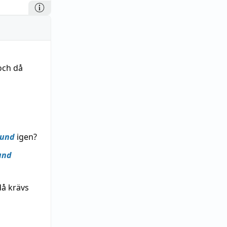
och då
sund
igen?
und
å krävs