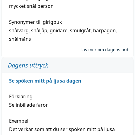
mycket
snål
person
Synonymer till
girigbuk
snålvarg
,
snåljåp
,
gnidare
,
smulgråt
,
harpagon
,
snålmåns
Läs mer om dagens ord
Dagens uttryck
Se spöken mitt på ljusa dagen
Förklaring
Se inbillade faror
Exempel
Det verkar som att du ser spöken mitt på ljusa