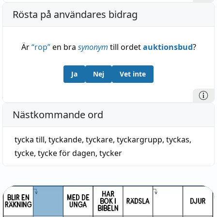
Rösta på användares bidrag
Är
“
rop
”
en bra
synonym
till ordet
auktionsbud
?
Ja
Nej
Vet inte
Nästkommande ord
tycka till
,
tyckande
,
tyckare
,
tyckargrupp
,
tyckas
,
tycke
,
tycke för dagen
,
tycker