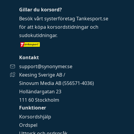
Gillar du korsord?
Besök vårt systerföretag
Tankesport.se
för att köpa
korsordstidningar
och
sudokutidningar
.
Kontakt
support@synonymer.se
Keesing Sverige AB /
Sinovum Media AB (556571-4036)
Holländargatan 23
111 60 Stockholm
Funktioner
Korsordshjälp
Ordspel
Uttryck och ordspråk