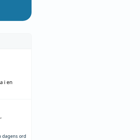
ra
i en
n
,
m dagens ord