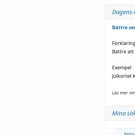
Dagens 
Bättre se
Förklarin
Bättre att
Exempel
Julkortet 
Läs mer om
Mina sö
Rens