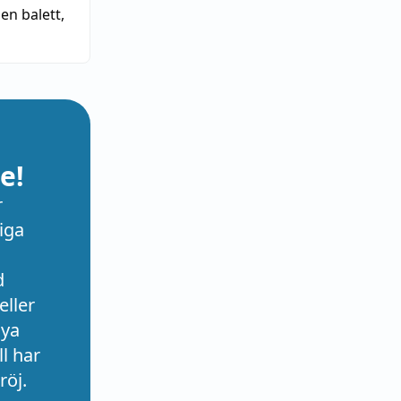
en balett
,
e!
r
iga
d
eller
nya
l har
röj.