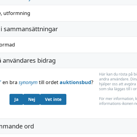
e
,
utformning
i sammansättningar
formad
å användares bidrag
Här kan du rösta på b
andra användare. Dina
”
en bra
synonym
till ordet
auktionsbud
?
hjälper oss att avgöra 
som ska läggas till i o
För mer information, k
Ja
Nej
Vet inte
informations-ikonen n
mmande ord