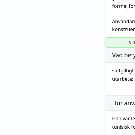
forma
;
fo
Användar
konstrue
Vil
Vad bet
slutgiltigt
utarbeta
:
Hur anv
Han var l
tunisisk f