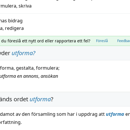
rmulera
,
skriva
nas bidrag
ra
,
redigera
l du föreslå ett nytt ord eller rapportera ett fel?
Föreslå
Feedba
yder
utforma
?
forma
,
gestalta
,
formulera
;
utforma en
annons
,
ansökan
änds ordet
utforma
?
edamot av den församling som har i uppdrag att
utforma
en
örfattning.