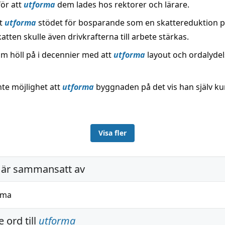
för att
utforma
dem lades hos rektorer och lärare.
t
utforma
stödet för bosparande som en skattereduktion 
tten skulle även drivkrafterna till arbete stärkas.
m höll på i decennier med att
utforma
layout och ordalydel
nte möjlighet att
utforma
byggnaden på det vis han själv ku
Visa fler
är sammansatt av
rma
 ord till
utforma