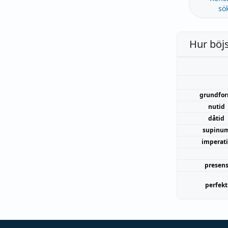
sö
Hur böj
grundfo
nutid
dåtid
supinu
imperati
presen
perfekt