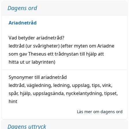
Dagens ord
Ariadnetråd
Vad betyder
ariadnetråd
?
ledtråd
(ur svårigheter) (efter myten om Ariadne
som gav Theseus ett trådnystan till
hjälp
att
hitta
ut ur labyrinten)
Synonymer till
ariadnetråd
ledtråd
,
vägledning
,
ledning
,
uppslag
,
tips
,
vink
,
spår
,
hjälp
,
uppslagsända
, nyckelantydning,
tipset
,
hint
Läs mer om dagens ord
Dagens uttryck