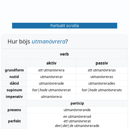
Fortsätt scrolla
Hur böjs
utmanövrera
?
verb
aktiv
passiv
grundform
att
utmanövrera
att
utmanövreras
nutid
utmanövrerar
utmanövreras
dåtid
utmanövrerade
utmanövrerades
supinum
har|hade
utmanövrerat
har|hade
utmanövrerats
imperativ
utmanövrera
particip
presens
utmanövrerande
en
utmanövrerad
perfekt
ett
utmanövrerat
den|det|de
utmanövrerade