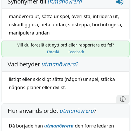
Synonymer till
utmanövrera
manövrera ut
,
sätta ur spel
,
överlista
,
intrigera ut
,
oskadliggöra
,
peta undan
,
sidsteppa
,
bortintrigera
,
manipulera undan
Vill du föreslå ett nytt ord eller rapportera ett fel?
Föreslå
Feedback
Vad betyder
utmanövrera
?
listigt eller skickligt sätta (någon) ur
spel
,
stäcka
någons planer eller dylikt.
Hur används ordet
utmanövrera
?
Då började han
utmanövrera
den förre ledaren