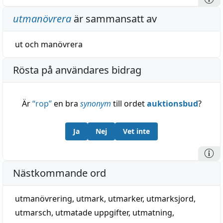
utmanövrera
är sammansatt av
ut
och
manövrera
Rösta på användares bidrag
Är
“
rop
”
en bra
synonym
till ordet
auktionsbud
?
Ja
Nej
Vet inte
Nästkommande ord
utmanövrering
,
utmark
,
utmarker
,
utmarksjord
,
utmarsch
,
utmatade uppgifter
,
utmatning
,