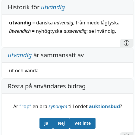
Historik för
utvändig
utvändig
= danska
udvendig
, från medellågtyska
ûtwendich
= nyhögtyska
auswendig
; se invändig.
utvändig
är sammansatt av
ut
och
vända
Rösta på användares bidrag
Är
“
rop
”
en bra
synonym
till ordet
auktionsbud
?
Ja
Nej
Vet inte