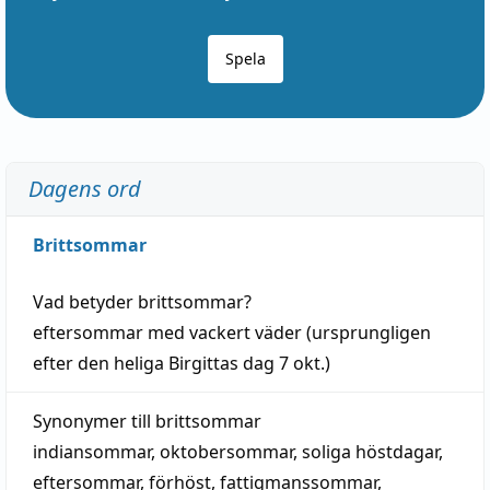
Spela
Dagens ord
Brittsommar
Vad betyder
brittsommar
?
eftersommar
med
vackert
väder
(
ursprungligen
efter den heliga Birgittas
dag
7 okt.)
Synonymer till
brittsommar
indiansommar
,
oktobersommar
,
soliga höstdagar
,
eftersommar
,
förhöst
,
fattigmanssommar
,