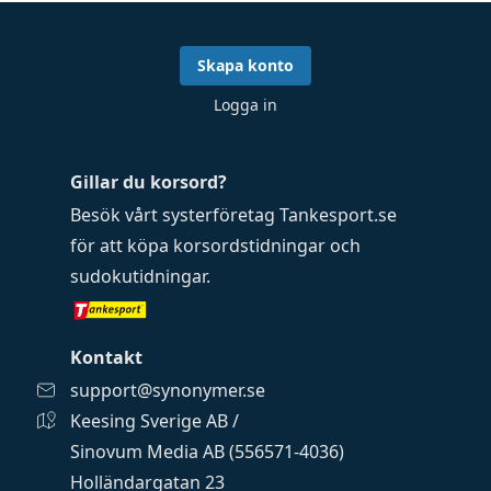
Skapa konto
Logga in
Gillar du korsord?
Besök vårt systerföretag
Tankesport.se
för att köpa
korsordstidningar
och
sudokutidningar
.
Kontakt
support@synonymer.se
Keesing Sverige AB /
Sinovum Media AB (556571-4036)
Holländargatan 23