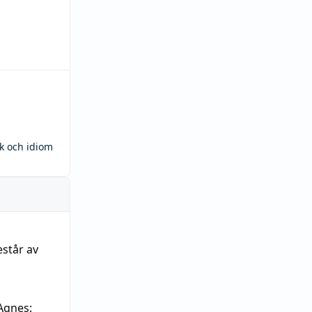
ck och idiom
estår av
Agnes: