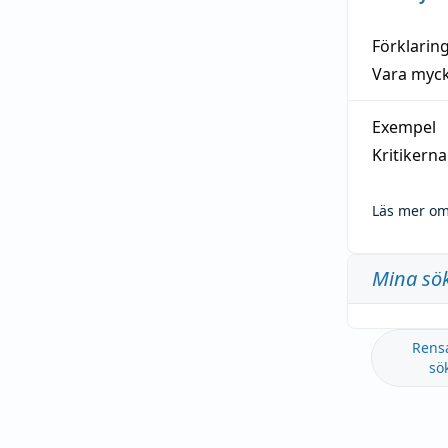
Förklarin
Vara myck
Exempel
Kritikern
Läs mer om
Mina sö
Rens
sö