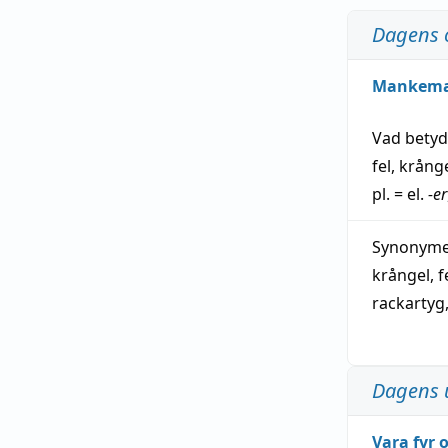
Dagens 
Mankem
Vad bety
fel
,
krång
pl. = el.
-er
Synonymer
krångel
,
f
rackartyg
Dagens 
Vara fyr