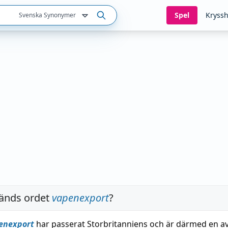
Spel
Kryssh
Svenska Synonymer
änds ordet
vapenexport
?
enexport
har passerat Storbritanniens och är därmed en av