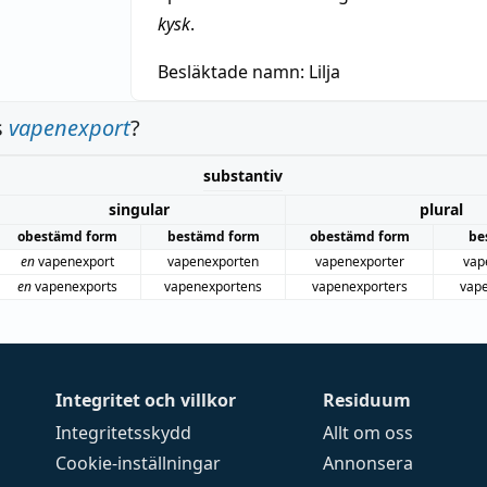
kysk
.
Besläktade namn:
Lilja
s
vapenexport
?
substantiv
singular
plural
obestämd form
bestämd form
obestämd form
be
en
vapenexport
vapenexporten
vapenexporter
vap
en
vapenexports
vapenexportens
vapenexporters
vape
Integritet och villkor
Residuum
Integritetsskydd
Allt om oss
Cookie-inställningar
Annonsera