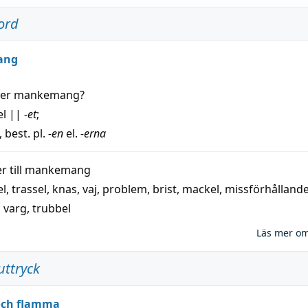
ord
ang
der
mankemang
?
el
||
-et
;
, best. pl.
-en
el.
-erna
 till
mankemang
el
,
trassel
,
knas
,
vaj
,
problem
,
brist
,
mackel
,
missförhålland
,
varg
,
trubbel
Läs mer o
uttryck
 och flamma