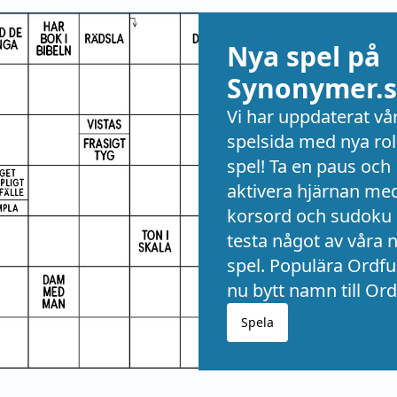
Nya spel på
Synonymer.s
Vi har uppdaterat vå
spelsida med nya rol
spel! Ta en paus och
aktivera hjärnan me
korsord och sudoku 
testa något av våra 
spel. Populära Ordful
nu bytt namn till Ord
Spela