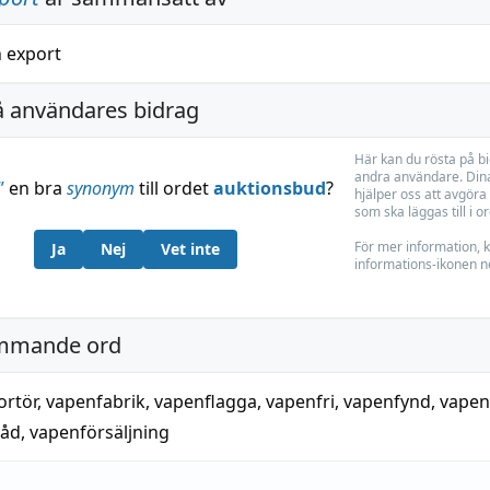
h
export
å användares bidrag
Här kan du rösta på b
andra användare. Dina
”
en bra
synonym
till ordet
auktionsbud
?
hjälper oss att avgöra 
som ska läggas till i o
För mer information, k
Ja
Nej
Vet inte
informations-ikonen n
mmande ord
ortör
,
vapenfabrik
,
vapenflagga
,
vapenfri
,
vapenfynd
,
vapen
råd
,
vapenförsäljning