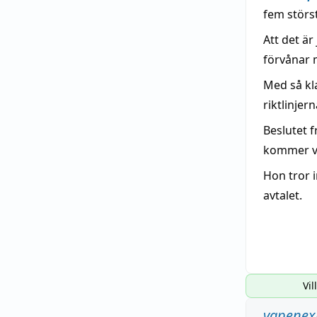
fem störs
Att det ä
förvånar 
Med så kla
riktlinjer
Beslutet f
kommer vi
Hon tror 
avtalet.
Vil
vapenex