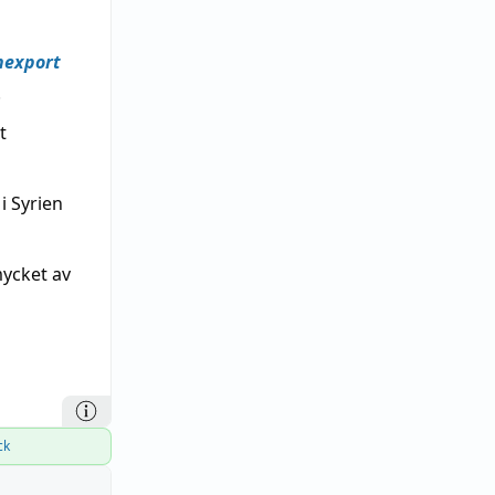
nexport
.
t
i Syrien
ycket av
ck