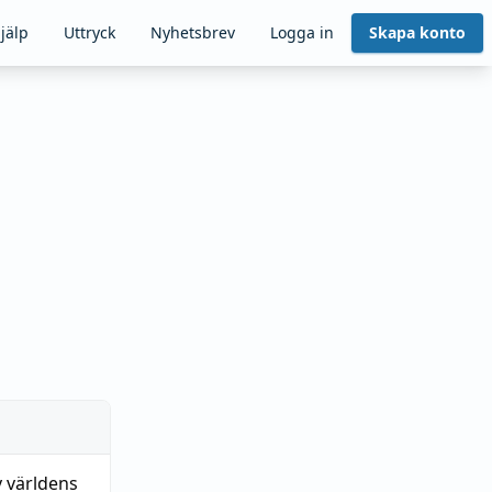
jälp
Uttryck
Nyhetsbrev
Logga in
Skapa konto
 världens