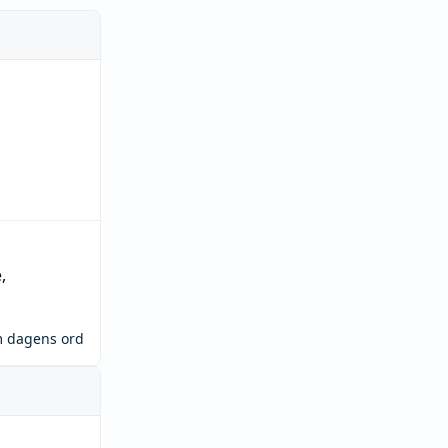
e
,
m dagens ord