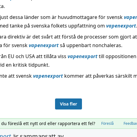
ta.
r just dessa länder som är huvudmottagare för svensk
vape
med tanke på svenska folkets uppfattning om
vapenexport
ra direktiv är det svårt att förstå de processer som gjort at
na för svensk
vapenexport
så uppenbart nonchaleras.
rån EU och USA att tillåta viss
vapenexport
till oppositionen 
d en kritisk tidpunkt.
inte att svensk
vapenexport
kommer att påverkas särskilt m
Visa fler
l du föreslå ett nytt ord eller rapportera ett fel?
Föreslå
Feedba
port
är sammansatt av