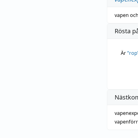
vapen
oc
Rösta p
Är
“
rop
Nästko
vapenexp
vapenför