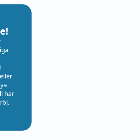
e!
r
iga
d
eller
nya
l har
röj.