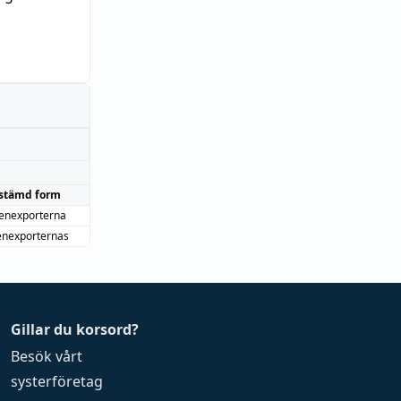
stämd form
enexporterna
nexporternas
Gillar du korsord?
Besök vårt
systerföretag