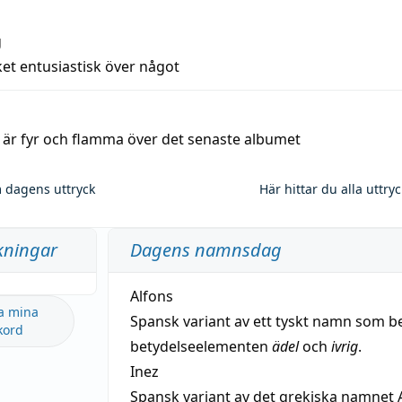
g
et entusiastisk över något
a är fyr och flamma över det senaste albumet
 dagens uttryck
Här hittar du alla uttry
kningar
Dagens namnsdag
Alfons
a mina
Spansk variant av ett tyskt namn som b
kord
betydelseelementen
ädel
och
ivrig
.
Inez
Spansk variant av det grekiska namnet 