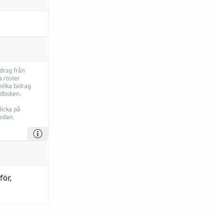
idrag från
 röster
vilka bidrag
rdboken.
licka på
edan.
för
,