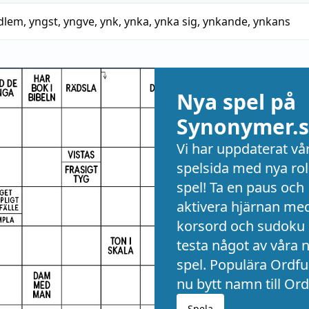
dlem
,
yngst
,
yngve
,
ynk
,
ynka
,
ynka sig
,
ynkande
,
ynkans
Nya spel på
Synonymer.s
Vi har uppdaterat vå
spelsida med nya rol
spel! Ta en paus och
aktivera hjärnan me
korsord och sudoku 
testa något av våra 
spel. Populära Ordful
nu bytt namn till Ord
Spela