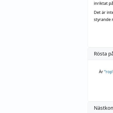
inriktat p
Det är int
styrande 
Rösta p
Är
“
rop
Nästko