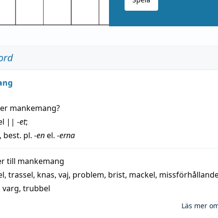
ord
ang
der
mankemang
?
el
||
-et
;
, best. pl.
-en
el.
-erna
 till
mankemang
el
,
trassel
,
knas
,
vaj
,
problem
,
brist
,
mackel
,
missförhålland
,
varg
,
trubbel
Läs mer o