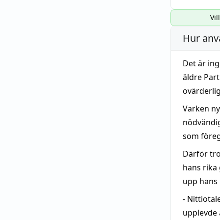
Vil
Hur anv
Det är in
äldre Part
ovärderlig
Varken ny
nödvändig
som föreg
Därför tro
hans rika 
upp hans
- Nittiota
upplevde å