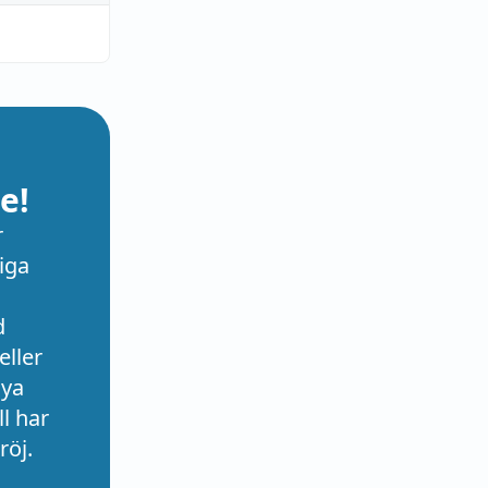
e!
r
iga
d
eller
nya
l har
röj.