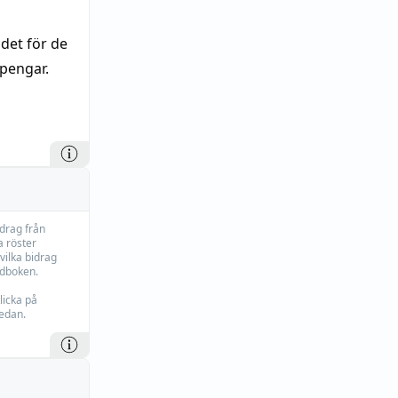
det för de
spengar.
idrag från
 röster
vilka bidrag
rdboken.
licka på
edan.