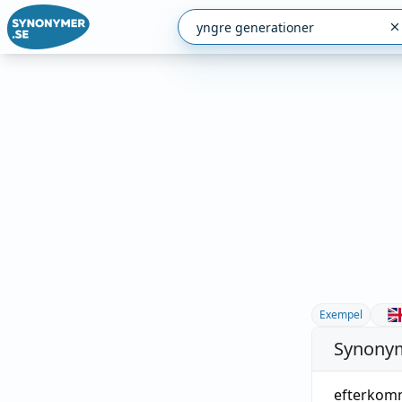
Exempel
Synonym
efterko