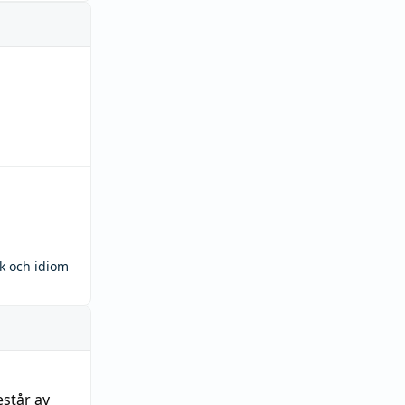
ck och idiom
estår av