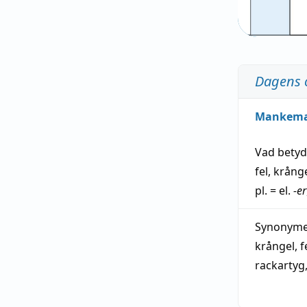
Dagens 
Mankem
Vad bety
fel
,
krång
pl. = el.
-er
Synonymer
krångel
,
f
rackartyg