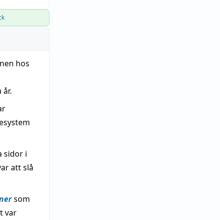
ck
nnen hos
 år.
ar
kesystem
a sidor i
r att slå
ner
som
t var