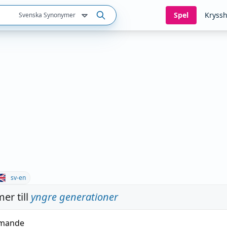
Spel
Kryssh
Svenska Synonymer
sv-en
er till
yngre generationer
mmande