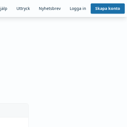
jälp
Uttryck
Nyhetsbrev
Logga in
Skapa konto