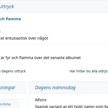
uttryck
 och flamma
g
et entusiastisk över något
a är fyr och flamma över det senaste albumet
 dagens uttryck
Här hittar du alla uttry
kningar
Dagens namnsdag
Alfons
a mina
Spansk variant av ett tyskt namn som b