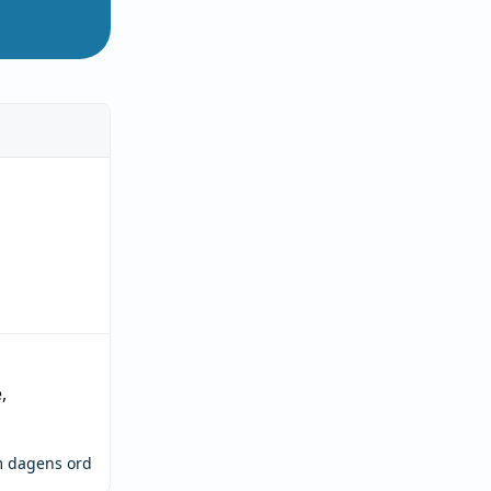
e
,
m dagens ord