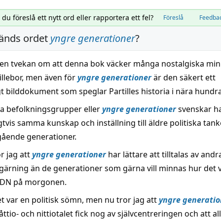
l du föreslå ett nytt ord eller rapportera ett fel?
Föreslå
Feedba
änds ordet
yngre generationer
?
gen tvekan om att denna bok väcker många nostalgiska mi
illebor, men även för
yngre generationer
är den säkert ett
t bilddokument som speglar Partilles historia i nära hundra
a befolkningsgrupper eller
yngre generationer
svenskar h
tvis samma kunskap och inställning till äldre politiska tan
ående generationer.
r jag att
yngre generationer
har lättare att tilltalas av andr
gärning än de generationer som gärna vill minnas hur det va
 DN på morgonen.
let var en politisk sömn, men nu tror jag att
yngre generatio
ttio- och nittiotalet fick nog av självcentreringen och att all