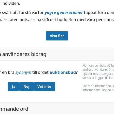
å individen.
e svårt att förstå varför
yngre generationer
tappat förtroen
när staten putsar sina siffror i budgeten med våra pension
Visa fler
å användares bidrag
Här kan du rösta på b
andra användare. Dina
”
en bra
synonym
till ordet
auktionsbud
?
hjälper oss att avgöra 
som ska läggas till i o
För mer information, k
Ja
Nej
Vet inte
informations-ikonen n
mmande ord