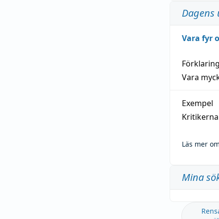
Dagens 
Vara fyr
Förklarin
Vara myck
Exempel
Kritikern
Läs mer om
Mina sö
Rens