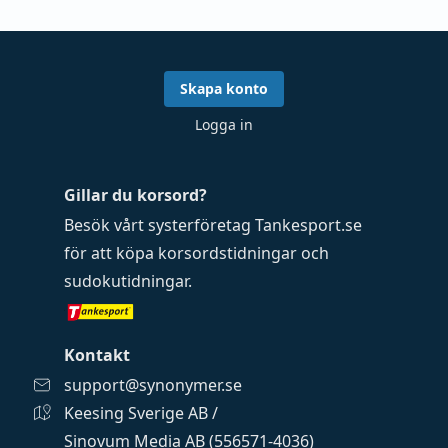
Skapa konto
Logga in
Gillar du korsord?
Besök vårt systerföretag
Tankesport.se
för att köpa
korsordstidningar
och
sudokutidningar
.
Kontakt
support@synonymer.se
Keesing Sverige AB /
Sinovum Media AB (556571-4036)