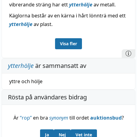
vibrerande sträng har ett
ytterhölje
av metall.
Käglorna består av en kärna i hårt lönnträ med ett
ytterhölje
av plast.
Visa fler
ytterhölje
är sammansatt av
yttre
och
hölje
Rösta på användares bidrag
Är
“
rop
”
en bra
synonym
till ordet
auktionsbud
?
Ja
Nej
Vet inte