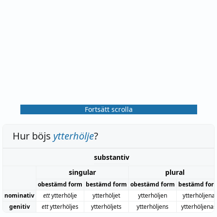
Fortsätt scrolla
Hur böjs
ytterhölje
?
substantiv
singular
plural
obestämd form
bestämd form
obestämd form
bestämd for
nominativ
ett
ytterhölje
ytterhöljet
ytterhöljen
ytterhöljena
genitiv
ett
ytterhöljes
ytterhöljets
ytterhöljens
ytterhöljenas