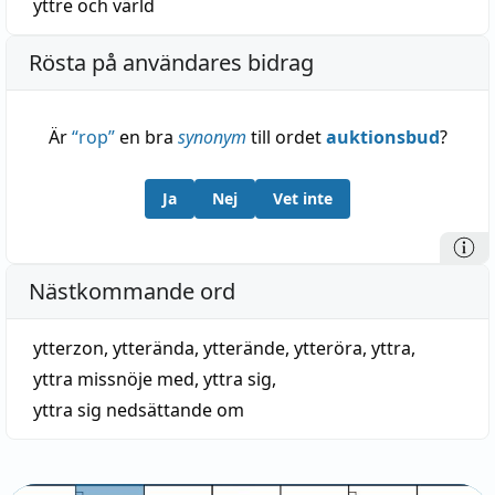
yttre
och
värld
Rösta på användares bidrag
Är
“
rop
”
en bra
synonym
till ordet
auktionsbud
?
Ja
Nej
Vet inte
Nästkommande ord
ytterzon
,
ytterända
,
ytterände
,
ytteröra
,
yttra
,
yttra missnöje med
,
yttra sig
,
yttra sig nedsättande om