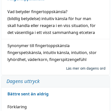
Vad betyder
fingertoppskänsla
?
(
bildlig
betydelse)
intuitiv
känsla
för hur man
skall
handla
eller
reagera
i en viss
situation
, för
det väsentliga i ett visst
sammanhang
etcetera
Synonymer till
fingertoppskänsla
fingerspetskänsla
,
intuitiv känsla
,
intuition
,
stor
lyhördhet
,
väderkorn
,
fingerspitzengefühl
Läs mer om dagens ord
Dagens uttryck
Bättre sent än aldrig
Förklaring