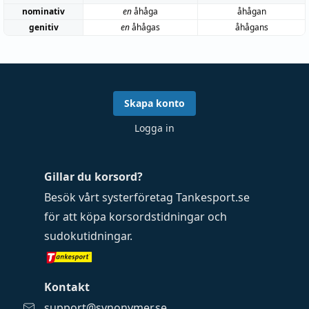
nominativ
en
åhåga
åhågan
genitiv
en
åhågas
åhågans
Skapa konto
Logga in
Gillar du korsord?
Besök vårt systerföretag
Tankesport.se
för att köpa
korsordstidningar
och
sudokutidningar
.
Kontakt
support@synonymer.se