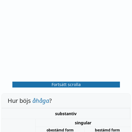
Fortsätt scrolla
Hur böjs
åhåga
?
substantiv
singular
obestämd form
bestämd form