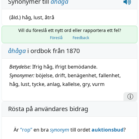
Synonymer till
åhåga
(åld.)
håg
,
lust
,
åtrå
Vill du föreslå ett nytt ord eller rapportera ett fel?
Föreslå
Feedback
åhåga
i ordbok från 1870
Betydelse:
Ifrig håg, ifrigt bemödande.
Synonymer:
böjelse
,
drift
,
benägenhet
,
fallenhet
,
håg
,
lust
,
tycke
,
anlag
,
kallelse
,
gry
,
vurm
Rösta på användares bidrag
Är
“
rop
”
en bra
synonym
till ordet
auktionsbud
?