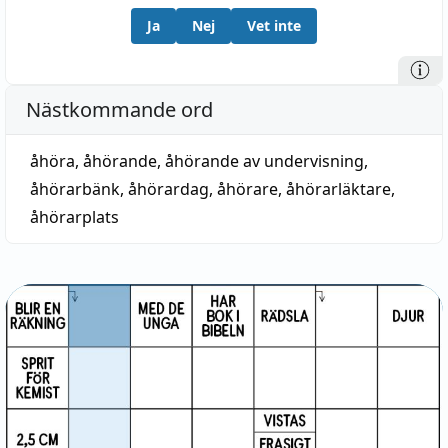
Ja
Nej
Vet inte
Nästkommande ord
åhöra
,
åhörande
,
åhörande av undervisning
,
åhörarbänk
,
åhörardag
,
åhörare
,
åhörarläktare
,
åhörarplats