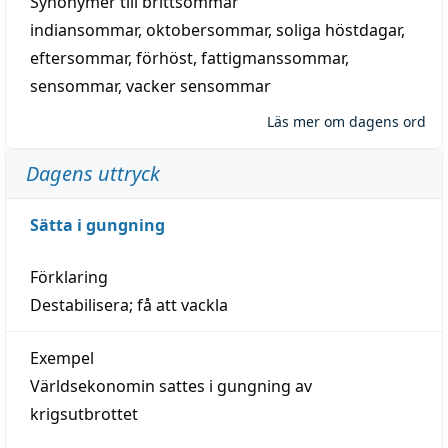
Synonymer till
brittsommar
indiansommar
,
oktobersommar
,
soliga höstdagar
,
eftersommar
,
förhöst
,
fattigmanssommar
,
sensommar
,
vacker sensommar
Läs mer om dagens ord
Dagens uttryck
Sätta i gungning
Förklaring
Destabilisera; få att vackla
Exempel
Världsekonomin sattes i gungning av
krigsutbrottet