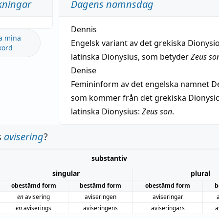
kningar
Dagens namnsdag
Dennis
a mina
Engelsk variant av det grekiska Dionysio
kord
latinska Dionysius, som betyder
Zeus so
Denise
Femininform av det engelska namnet De
som kommer från det grekiska Dionysios
latinska Dionysius:
Zeus son
.
s
avisering
?
substantiv
singular
plural
obestämd form
bestämd form
obestämd form
b
en
avisering
aviseringen
aviseringar
en
aviserings
aviseringens
aviseringars
a