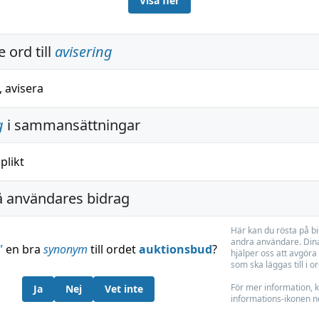
Visa fler
 ord till
avisering
,
avisera
g
i sammansättningar
plikt
å användares bidrag
Här kan du rösta på b
andra användare. Dina
”
en bra
synonym
till ordet
auktionsbud
?
hjälper oss att avgöra 
som ska läggas till i o
För mer information, k
Ja
Nej
Vet inte
informations-ikonen n