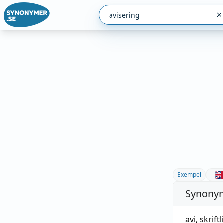
Exempel
Synonym
avi
,
skrift