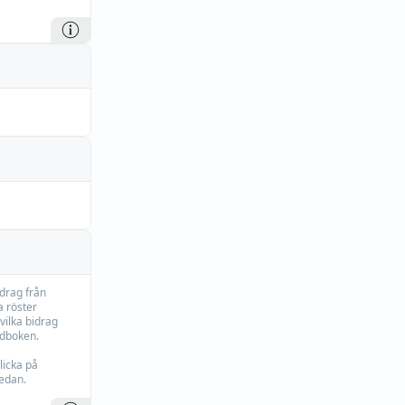
idrag från
 röster
vilka bidrag
rdboken.
licka på
edan.