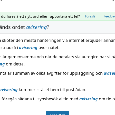
l du föreslå ett nytt ord eller rapportera ett fel?
Föreslå
Feedba
änds ordet
avisering
?
 sköter den mesta hanteringen via internet erbjuder annar
stnadsfri
avisering
över nätet.
n är gemensamma och när de betalats via autogiro har vi b
ing
om detta.
ränta är summan av olika avgifter för uppläggning och
avise
avisering
kommer istället hem till postlådan.
föregås sådana tillsynsbesök alltid med
avisering
om tid 