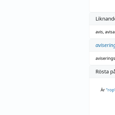
Liknande
avis
,
avisa
aviserin
aviserings
Rösta p
Är
“
rop