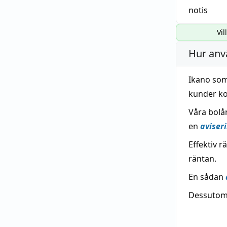
notis
Vil
Hur anv
Ikano som
kunder ko
Våra bolå
en
aviser
Effektiv 
räntan.
En sådan
Dessutom 