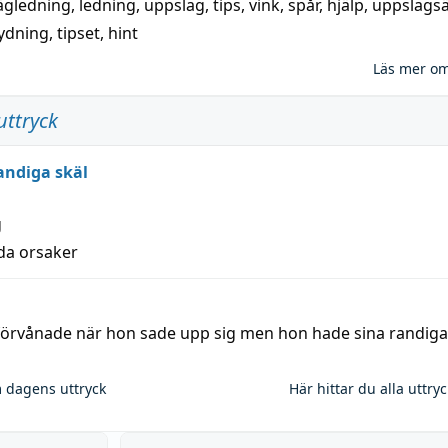
ägledning
,
ledning
,
uppslag
,
tips
,
vink
,
spår
,
hjälp
,
uppslags
ydning,
tipset
,
hint
Läs mer o
uttryck
andiga skäl
g
lda orsaker
 förvånade när hon sade upp sig men hon hade sina randiga
 dagens uttryck
Här hittar du alla uttry