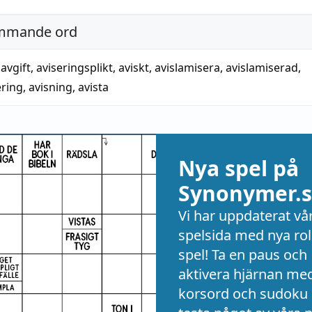
mmande ord
avgift
,
aviseringsplikt
,
aviskt
,
avislamisera
,
avislamiserad
,
ering
,
avisning
,
avista
Nya spel på
Synonymer.s
Vi har uppdaterat vå
spelsida med nya rol
spel! Ta en paus och
aktivera hjärnan me
korsord och sudoku 