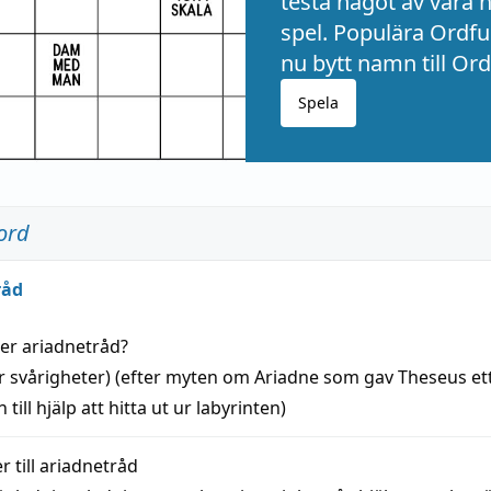
testa något av våra 
spel. Populära Ordful
nu bytt namn till Ord
Spela
ord
råd
der
ariadnetråd
?
r svårigheter) (efter myten om Ariadne som gav Theseus et
 till
hjälp
att
hitta
ut ur labyrinten)
 till
ariadnetråd