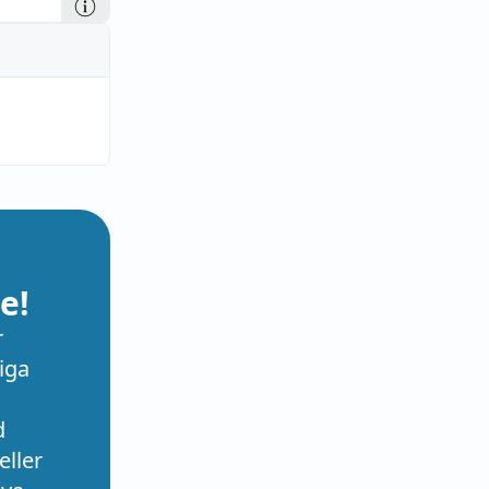
e!
r
iga
d
eller