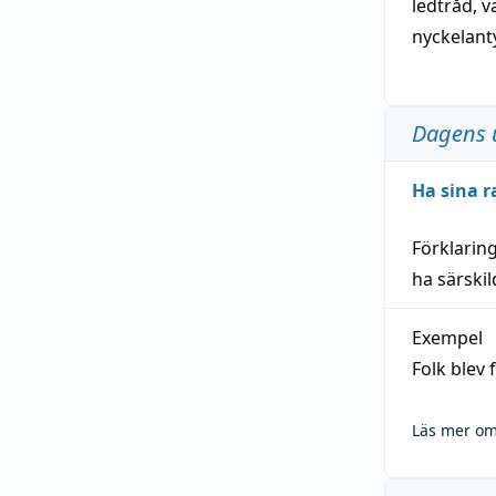
ledtråd
,
v
nyckelant
Dagens 
Ha sina r
Förklarin
ha särski
Exempel
Folk blev
Läs mer om