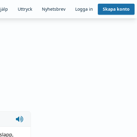
jälp
Uttryck
Nyhetsbrev
Logga in
Skapa konto
slapp
,