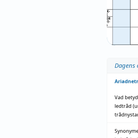
Dagens 
Ariadnet
Vad bety
ledtråd
(u
trådnystan
Synonymer