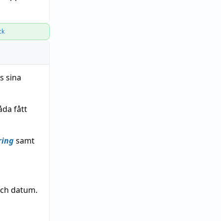
ck
s sina
åda fått
ring
samt
och datum.