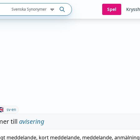
Spel
Kryssh
Svenska Synonymer
sv-en
er till
avisering
ligt meddelande
,
kort meddelande
,
meddelande
,
anmälning