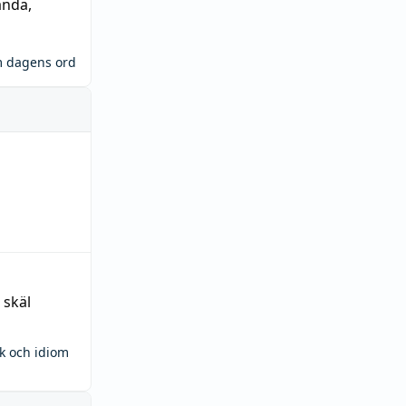
ända
,
m dagens ord
 skäl
ck och idiom