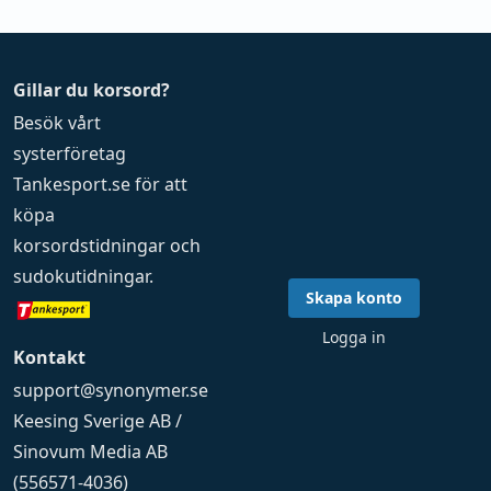
Gillar du korsord?
Besök vårt
systerföretag
Tankesport.se
för att
köpa
korsordstidningar
och
sudokutidningar
.
Skapa konto
Logga in
Kontakt
support@synonymer.se
Keesing Sverige AB /
Sinovum Media AB
(556571-4036)