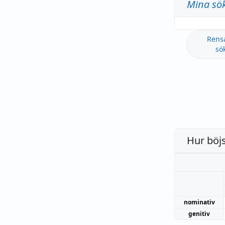
Mina sö
Rens
sö
Hur böj
nominativ
genitiv