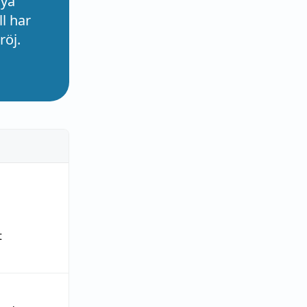
nya
l har
röj.
t