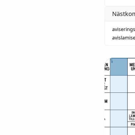
Nästko
aviserings
avislamis