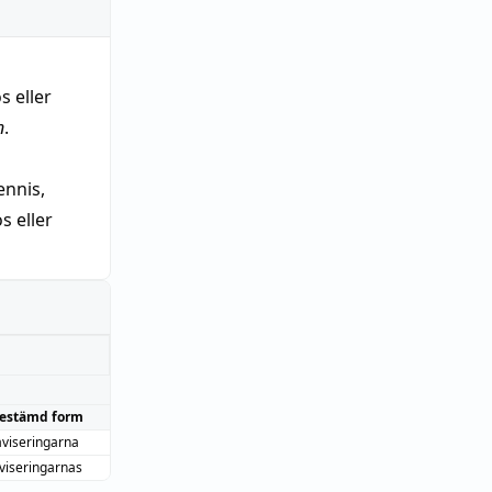
s eller
n
.
nnis,
 eller
estämd form
aviseringarna
viseringarnas