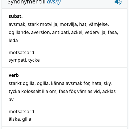
Synonymer till
avsky
subst.
avsmak
,
stark motvilja
,
motvilja
,
hat
,
vämjelse
,
ogillande
,
aversion
,
antipati
,
äckel
,
vedervilja
,
fasa
,
leda
motsatsord
sympati
,
tycke
verb
starkt ogilla
,
ogilla
,
känna avsmak för
,
hata
,
sky
,
tycka kolossalt illa om
,
fasa för
,
vämjas vid
,
äcklas
av
motsatsord
älska
,
gilla