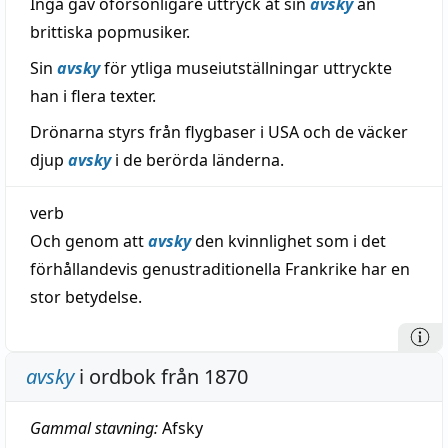
Inga gav oförsonligare uttryck åt sin
avsky
än
brittiska popmusiker.
Sin
avsky
för ytliga museiutställningar uttryckte
han i flera texter.
Drönarna styrs från flygbaser i USA och de väcker
djup
avsky
i de berörda länderna.
verb
Och genom att
avsky
den kvinnlighet som i det
förhållandevis genustraditionella Frankrike har en
stor betydelse.
avsky
i ordbok från 1870
Gammal stavning:
Afsky