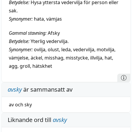
Betydelse:
Hysa yttersta vedervilja för person eller
sak.
Synonymer:
hata
,
vämjas
Gammal stavning:
Afsky
Betydelse:
Yterlig vedervilja.
Synonymer:
ovilja
,
olust
,
leda
,
vedervilja
,
motvilja
,
vämjelse
,
äckel
,
misshag
,
misstycke
,
illvilja
,
hat
,
agg
,
groll
,
hätskhet
avsky
är sammansatt av
av
och
sky
Liknande ord till
avsky