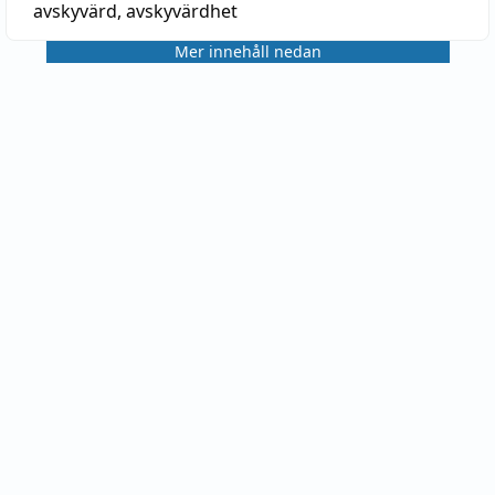
avskyvärd
,
avskyvärdhet
Mer innehåll nedan