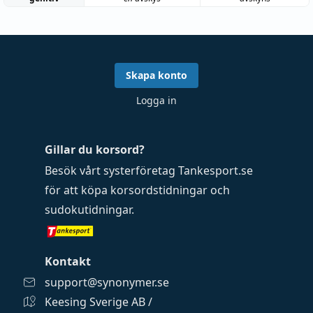
Skapa konto
Logga in
Gillar du korsord?
Besök vårt systerföretag
Tankesport.se
för att köpa
korsordstidningar
och
sudokutidningar
.
Kontakt
support@synonymer.se
Keesing Sverige AB /