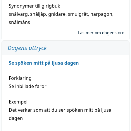
Synonymer till
girigbuk
snålvarg
,
snåljåp
,
gnidare
,
smulgråt
,
harpagon
,
snålmåns
Läs mer om dagens ord
Dagens uttryck
Se spöken mitt på ljusa dagen
Förklaring
Se inbillade faror
Exempel
Det verkar som att du ser spöken mitt på ljusa
dagen