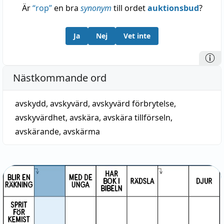
Är
“
rop
”
en bra
synonym
till ordet
auktionsbud
?
Ja
Nej
Vet inte
Nästkommande ord
avskydd
,
avskyvärd
,
avskyvärd förbrytelse
,
avskyvärdhet
,
avskära
,
avskära tillförseln
,
avskärande
,
avskärma