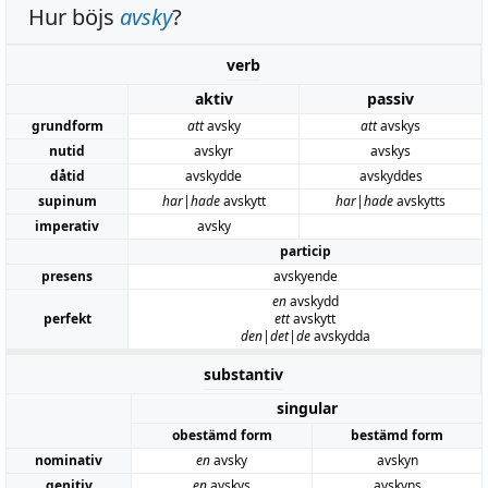
Hur böjs
avsky
?
verb
aktiv
passiv
grundform
att
avsky
att
avskys
nutid
avskyr
avskys
dåtid
avskydde
avskyddes
supinum
har|hade
avskytt
har|hade
avskytts
imperativ
avsky
particip
presens
avskyende
en
avskydd
perfekt
ett
avskytt
den|det|de
avskydda
substantiv
singular
obestämd form
bestämd form
nominativ
en
avsky
avskyn
genitiv
en
avskys
avskyns