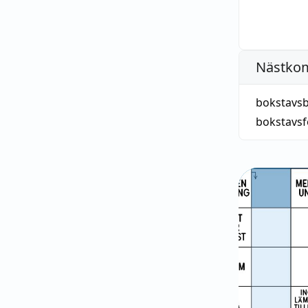
Nästko
bokstavs
bokstavsf