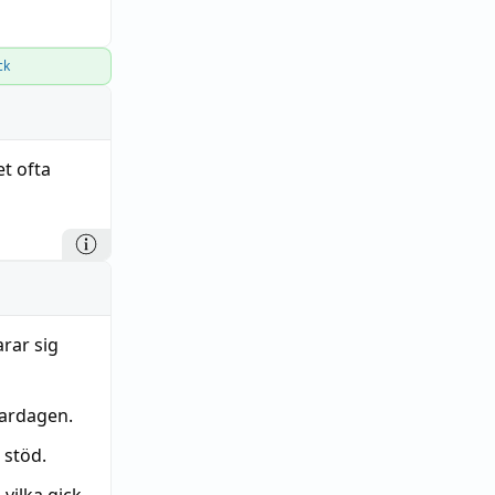
ck
et ofta
arar sig
vardagen.
t stöd.