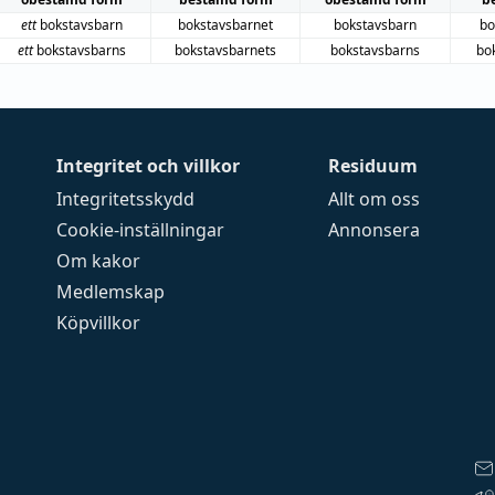
ett
bokstavsbarn
bokstavsbarnet
bokstavsbarn
bo
ett
bokstavsbarns
bokstavsbarnets
bokstavsbarns
bo
Integritet och villkor
Residuum
Integritetsskydd
Allt om oss
Cookie-inställningar
Annonsera
Om kakor
Medlemskap
Köpvillkor