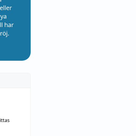
eller
nya
l har
röj.
ittas