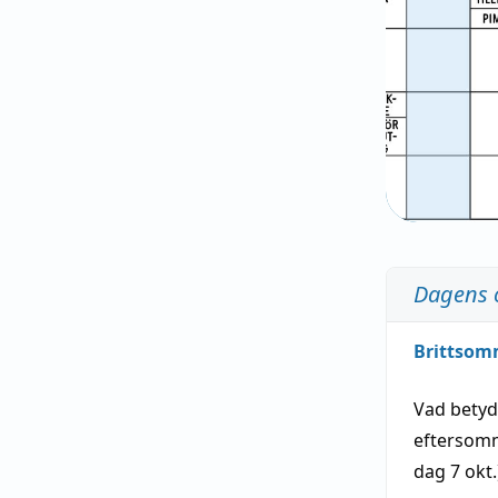
Dagens 
Brittsom
Vad bety
eftersom
dag
7 okt.