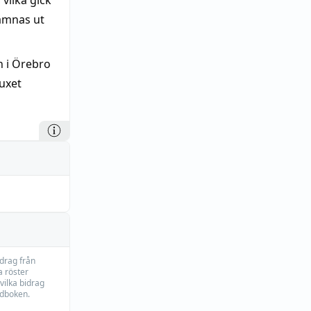
vilka gick
lämnas ut
n i Örebro
uxet
idrag från
 röster
vilka bidrag
rdboken.