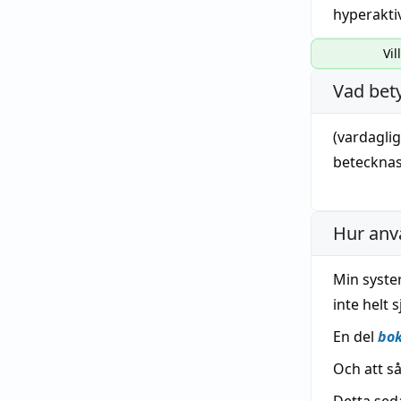
hyperakti
Vil
Vad bet
(vardagli
betecknas
Hur anv
Min syster
inte helt 
En del
bo
Och att s