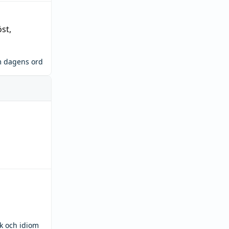
öst
,
m dagens ord
ck och idiom