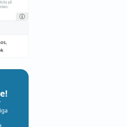
licka på
edan.
nos
,
ek
e!
r
iga
d