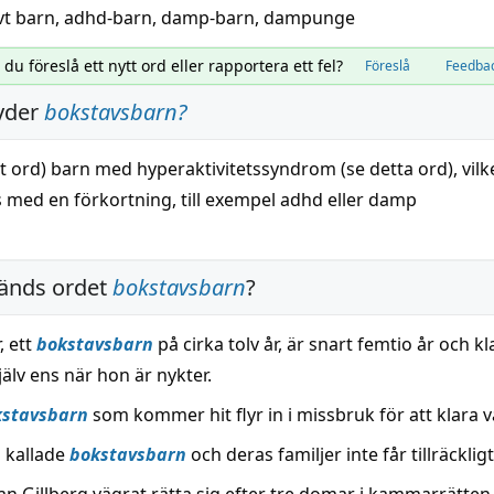
vt
barn
,
adhd-barn
,
damp-barn
,
dampunge
l du föreslå ett nytt ord eller rapportera ett fel?
Föreslå
Feedba
yder
bokstavsbarn
?
gt ord)
barn
med
hyperaktivitetssyndrom
(se detta ord), vilk
 med en förkortning, till exempel
adhd
eller
damp
änds ordet
bokstavsbarn
?
, ett
bokstavsbarn
på cirka tolv år, är snart femtio år och kl
själv ens när hon är nykter.
kstavsbarn
som kommer hit flyr in i missbruk för att klara 
å kallade
bokstavsbarn
och deras familjer inte får tillräcklig