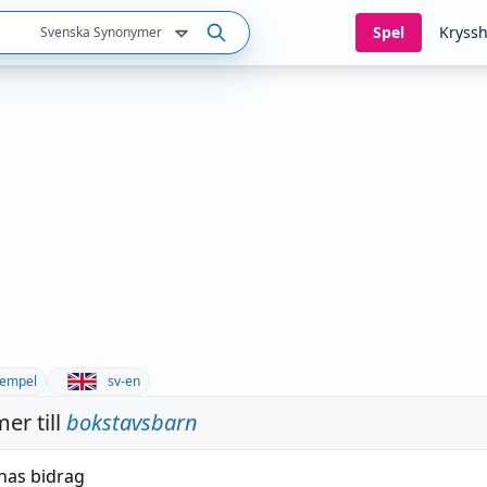
Spel
Kryssh
Svenska Synonymer
empel
sv-en
er till
bokstavsbarn
nas bidrag