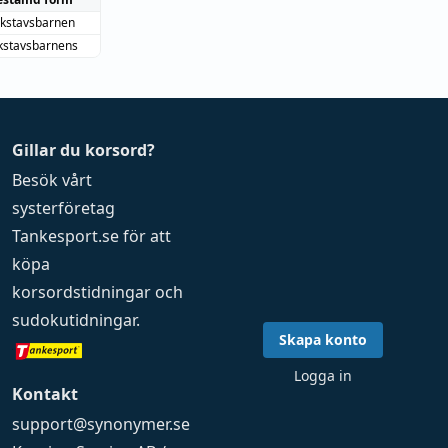
kstavsbarnen
kstavsbarnens
Gillar du korsord?
Besök vårt
systerföretag
Tankesport.se
för att
köpa
korsordstidningar
och
sudokutidningar
.
Skapa konto
Logga in
Kontakt
support@synonymer.se