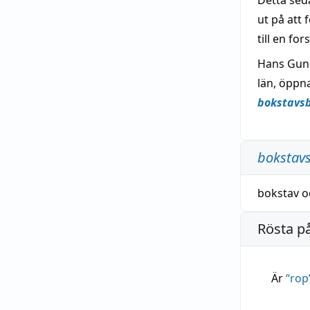
Detta seda
ut på att 
till en fo
Hans Gunn
län, öppn
bokstavs
bokstav
bokstav
o
Rösta p
Är
“
rop