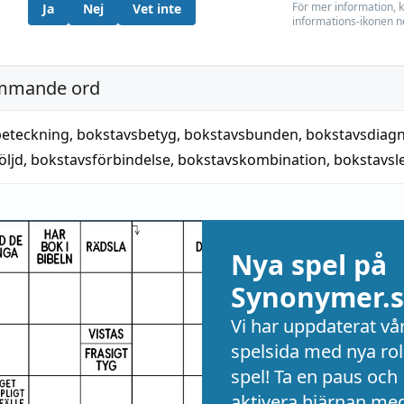
För mer information, k
Ja
Nej
Vet inte
informations-ikonen n
mmande ord
beteckning
,
bokstavsbetyg
,
bokstavsbunden
,
bokstavsdiag
öljd
,
bokstavsförbindelse
,
bokstavskombination
,
bokstavsl
Nya spel på
Synonymer.s
Vi har uppdaterat vå
spelsida med nya rol
spel! Ta en paus och
aktivera hjärnan me