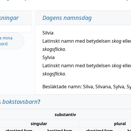
kningar
Dagens namnsdag
Silvia
a mina
Latinskt namn med betydelsen
skog
elle
kord
skogsflicka
.
Sylvia
Latinskt namn med betydelsen
skog
elle
skogsflicka
.
Besläktade namn:
Silva, Silvana, Sylva, Sy
s
bokstavsbarn
?
substantiv
singular
plural
obestämd form
bestämd form
obestämd form
b