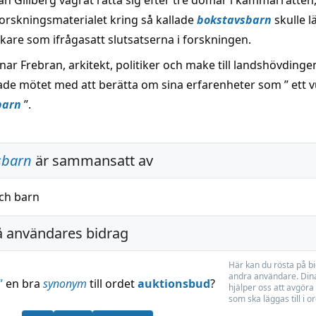
n Gillberg vägrat rätta sig efter tre domar i kammarrätten, 
forskningsmaterialet kring så kallade
bokstavsbarn
skulle 
rskare som ifrågasatt slutsatserna i forskningen.
ar Frebran, arkitekt, politiker och make till landshövdinge
ade mötet med att berätta om sina erfarenheter som ” ett v
barn
”.
sbarn
är sammansatt av
ch
barn
å användares bidrag
Här kan du rösta på b
andra användare. Dina
”
en bra
synonym
till ordet
auktionsbud
?
hjälper oss att avgöra 
som ska läggas till i o