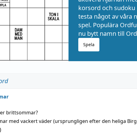
korsord och sudoku 
testa något av våra 
spel. Populära Ordful
nu bytt namn till Ord
Spela
ord
mar
der
brittsommar
?
mar
med
vackert
väder
(
ursprungligen
efter den heliga Birg
)