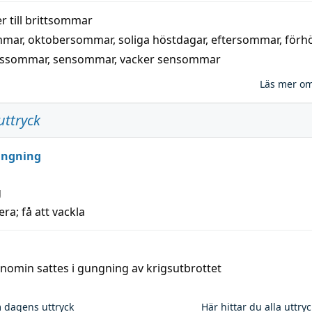
 till
brittsommar
mmar
,
oktobersommar
,
soliga höstdagar
,
eftersommar
,
förh
nssommar
,
sensommar
,
vacker sensommar
Läs mer o
uttryck
ungning
g
era; få att vackla
nomin sattes i gungning av krigsutbrottet
 dagens uttryck
Här hittar du alla uttry