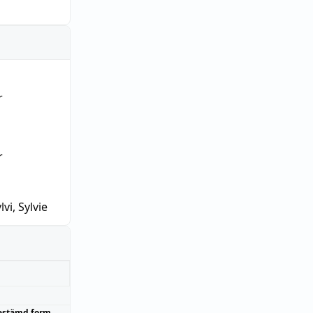
r
r
lvi, Sylvie
estämd form