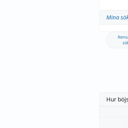
Mina sö
Rens
sö
Hur böj