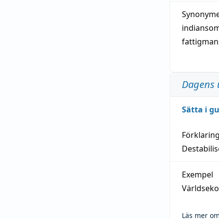
Synonymer
indianso
fattigma
Dagens 
Sätta i g
Förklarin
Destabilis
Exempel
Världseko
Läs mer om