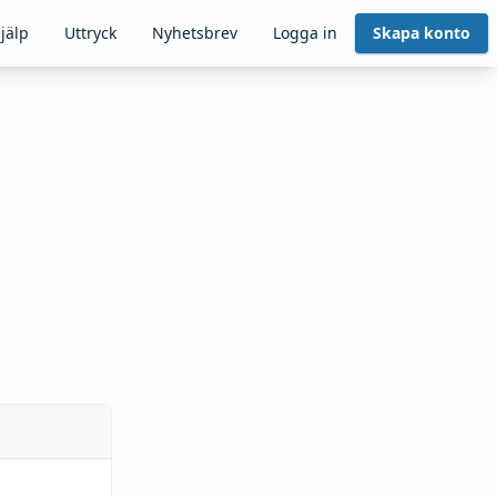
jälp
Uttryck
Nyhetsbrev
Logga in
Skapa konto