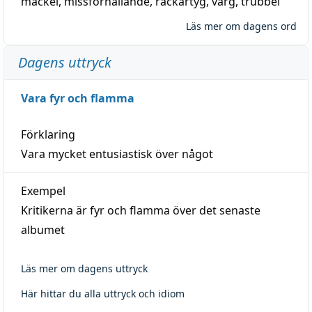
mackel
,
missförhållande
,
rackartyg
,
varg
,
trubbel
Läs mer om dagens ord
Dagens uttryck
Vara fyr och flamma
Förklaring
Vara mycket entusiastisk över något
Exempel
Kritikerna är fyr och flamma över det senaste
albumet
Läs mer om dagens uttryck
Här hittar du alla uttryck och idiom