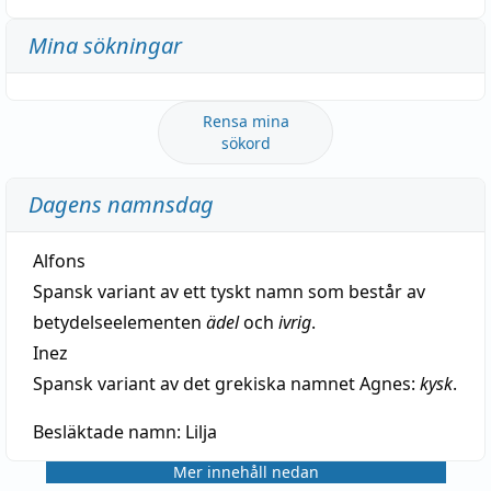
Mina sökningar
Rensa mina
sökord
Dagens namnsdag
Alfons
Spansk variant av ett tyskt namn som består av
betydelseelementen
ädel
och
ivrig
.
Inez
Spansk variant av det grekiska namnet Agnes:
kysk
.
Besläktade namn:
Lilja
Mer innehåll nedan