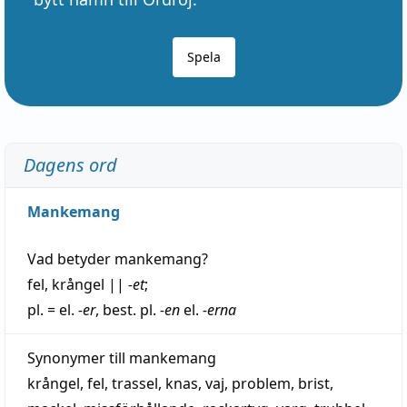
Spela
Dagens ord
Mankemang
Vad betyder
mankemang
?
fel
,
krångel
||
-et
;
pl. = el.
-er
, best. pl.
-en
el.
-erna
Synonymer till
mankemang
krångel
,
fel
,
trassel
,
knas
,
vaj
,
problem
,
brist
,