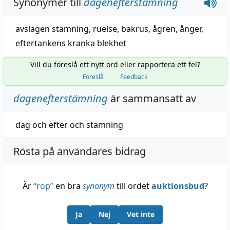
Synonymer till
dagenefterstämning
avslagen stämning
,
ruelse
,
bakrus
,
ågren
,
ånger
,
eftertankens kranka blekhet
Vill du föreslå ett nytt ord eller rapportera ett fel?
Föreslå
Feedback
dagenefterstämning
är sammansatt av
dag
och
efter
och
stämning
Rösta på användares bidrag
Är
“
rop
”
en bra
synonym
till ordet
auktionsbud
?
Ja
Nej
Vet inte