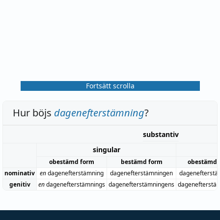
Fortsätt scrolla
Hur böjs
dagenefterstämning
?
substantiv
singular
obestämd form
bestämd form
obestämd 
nominativ
en
dagenefterstämning
dagenefterstämningen
dagenefterstä
genitiv
en
dagenefterstämnings
dagenefterstämningens
dagenefterstä