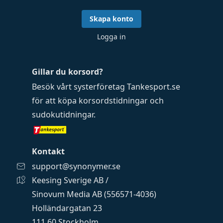
Skapa konto
Logga in
Gillar du korsord?
Besök vårt systerföretag
Tankesport.se
för att köpa
korsordstidningar
och
sudokutidningar
.
Kontakt
support@synonymer.se
Keesing Sverige AB /
Sinovum Media AB (556571-4036)
Holländargatan 23
111 60 Stockholm