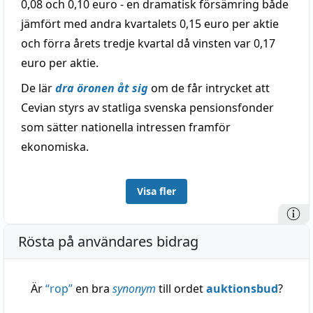
0,08 och 0,10 euro - en dramatisk försämring både
jämfört med andra kvartalets 0,15 euro per aktie
och förra årets tredje kvartal då vinsten var 0,17
euro per aktie.
De lär
dra öronen åt sig
om de får intrycket att
Cevian styrs av statliga svenska pensionsfonder
som sätter nationella intressen framför
ekonomiska.
Visa fler
Rösta på användares bidrag
Är
“
rop
”
en bra
synonym
till ordet
auktionsbud
?