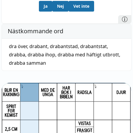
Ja
Nej
Vet inte
Nästkommande ord
dra över
,
drabant
,
drabantstad
,
drabantstat
,
drabba
,
drabba ihop
,
drabba med häftigt utbrott
,
drabba samman