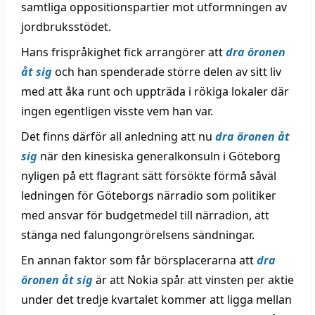
samtliga oppositionspartier mot utformningen av
jordbruksstödet.
Hans frispråkighet fick arrangörer att
dra öronen
åt sig
och han spenderade större delen av sitt liv
med att åka runt och uppträda i rökiga lokaler där
ingen egentligen visste vem han var.
Det finns därför all anledning att nu
dra öronen åt
sig
när den kinesiska generalkonsuln i Göteborg
nyligen på ett flagrant sätt försökte förmå såväl
ledningen för Göteborgs närradio som politiker
med ansvar för budgetmedel till närradion, att
stänga ned falungongrörelsens sändningar.
En annan faktor som får börsplacerarna att
dra
öronen åt sig
är att Nokia spår att vinsten per aktie
under det tredje kvartalet kommer att ligga mellan