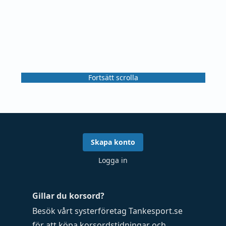
Fortsätt scrolla
Skapa konto
Logga in
Gillar du korsord?
Besök vårt systerföretag
Tankesport.se
för att köpa
korsordstidningar
och