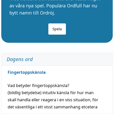
av våra nya spel. Populära Ordfull har nu
bytt namn till Ordröj.
Spela
Dagens ord
Fingertoppskänsla
Vad betyder
fingertoppskänsla
?
(
bildlig
betydelse)
intuitiv
känsla
för hur man
skall
handla
eller
reagera
i en viss
situation
, för
det väsentliga i ett visst
sammanhang
etcetera