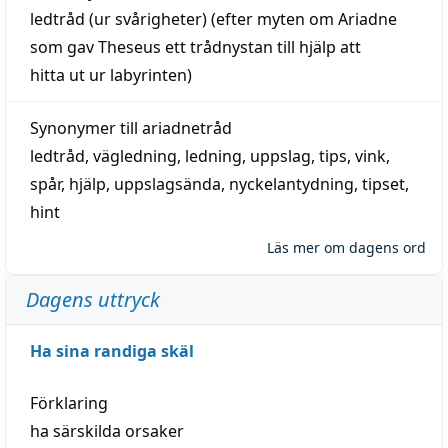
ledtråd
(ur svårigheter) (efter myten om Ariadne
som gav Theseus ett trådnystan till
hjälp
att
hitta
ut ur labyrinten)
Synonymer till
ariadnetråd
ledtråd
,
vägledning
,
ledning
,
uppslag
,
tips
,
vink
,
spår
,
hjälp
,
uppslagsända
, nyckelantydning,
tipset
,
hint
Läs mer om dagens ord
Dagens uttryck
Ha sina randiga skäl
Förklaring
ha särskilda orsaker