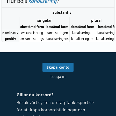
Hur böjs
kanalisering
?
substantiv
singular
plural
obestämd form
bestämd form
obestämd form
bestämd f
nominativ
en
kanalisering
kanaliseringen
kanaliseringar
kanalisering
genitiv
en
kanaliserings
kanaliseringens
kanaliseringars
kanaliseringa
Skapa konto
Logga in
Gillar du korsord?
Besök vårt systerföretag
Tankesport.se
för att köpa
korsordstidningar
och