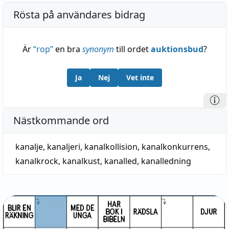
Rösta på användares bidrag
Är
“
rop
”
en bra
synonym
till ordet
auktionsbud
?
Ja
Nej
Vet inte
Nästkommande ord
kanalje
,
kanaljeri
,
kanalkollision
,
kanalkonkurrens
,
kanalkrock
,
kanalkust
,
kanalled
,
kanalledning