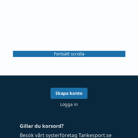
Fortsätt scrolla
Skapa konto
Logga in
Gillar du korsord?
Besök vårt systerföretag
Tankesport.se