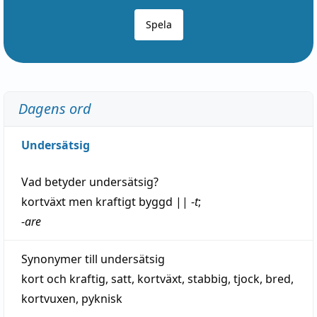
Spela
Dagens ord
Undersätsig
Vad betyder
undersätsig
?
kortväxt
men kraftigt byggd
||
-
t
;
-
are
Synonymer till
undersätsig
kort och kraftig
,
satt
,
kortväxt
,
stabbig
,
tjock
,
bred
,
kortvuxen
,
pyknisk