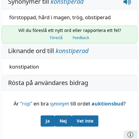
Synonymer till
konstiperad
förstoppad
,
hård i magen
,
trög
,
obstiperad
Vill du föreslå ett nytt ord eller rapportera ett fel?
Föreslå
Feedback
Liknande ord till
konstiperad
konstipation
Rösta på användares bidrag
Är
“
rop
”
en bra
synonym
till ordet
auktionsbud
?
Ja
Nej
Vet inte