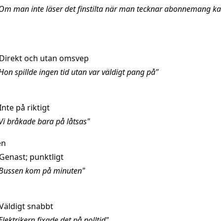
Om man inte läser det finstilta när man tecknar abonnemang k
Direkt och utan omsvep
Hon spillde ingen tid utan var väldigt pang på"
Inte på riktigt
Vi bråkade bara på låtsas"
en
Genast; punktligt
"Bussen kom på minuten"
Väldigt snabbt
lektrikern fixade det på nolltid"