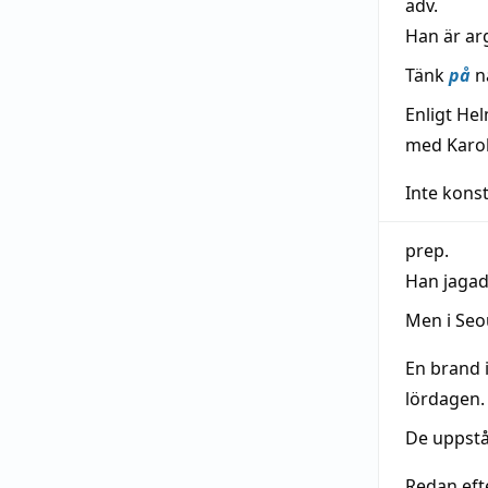
adv.
Han är a
Tänk
på
n
Enligt He
med Karoli
Inte konst
prep.
Han jagad
Men i Seo
En brand 
lördagen.
De uppstå
Redan eft