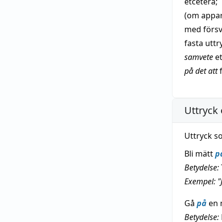
etcetera
;
(om appara
med
förs
fasta
uttr
samvete
e
på det att
f
Uttryck 
Uttryck s
Bli mätt
p
Betydelse:
Exempel: "J
Gå
på
en 
Betydelse: