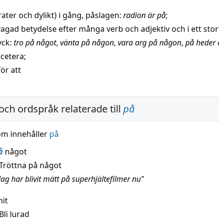
ter och dylikt) i
gång
, påslagen:
radion är på
;
vagad
betydelse efter många
verb
och
adjektiv
och i ett
stor
yck
:
tro
på något
,
vänta
på någon
,
vara
arg
på någon
,
på
heder
tcetera
;
ör att
och ordspråk relaterade till
på
om innehåller
på
å
något
Tröttna på något
ag har blivit mätt på superhjältefilmer nu"
nit
Bli lurad