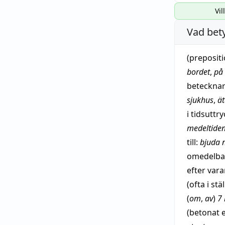
Vil
Vad bet
(
preposit
bordet
,
på
beteckna
sjukhus
,
ä
i tidsuttr
medeltide
till:
bjuda
n
omedelba
efter
vara
(ofta i st
(
om
,
av
)
7
(betonat e