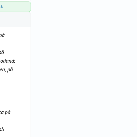
ck
på
på
otland
;
en
,
på
ka
på
p
å