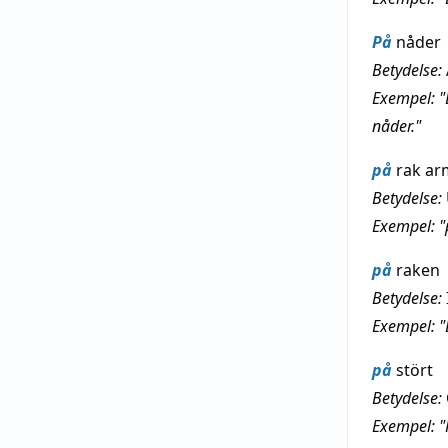
På
nåder
Betydelse:
Exempel: "
nåder."
på
rak ar
Betydelse:
Exempel: "p
på
raken
Betydelse:
Exempel: "
på
stört
Betydelse:
Exempel: "