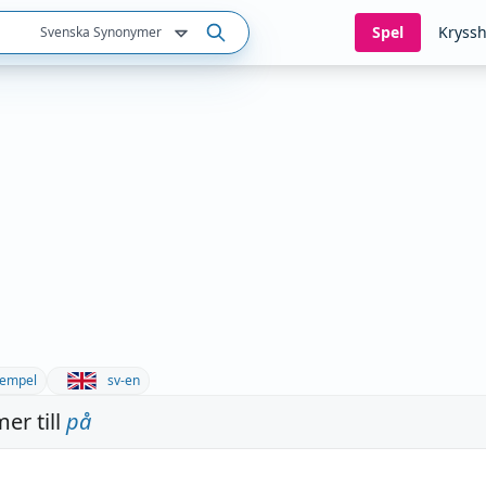
Spel
Kryssh
Svenska Synonymer
empel
sv-en
er till
på