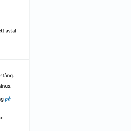
tt avtal
stång.
inus.
ing
på
xt.