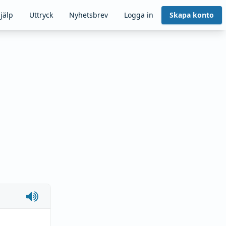
jälp
Uttryck
Nyhetsbrev
Logga in
Skapa konto