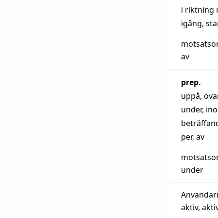
i riktning
igång
,
sta
motsatso
av
prep.
uppå
,
ova
under
,
in
beträffan
per
,
av
motsatso
under
Användar
aktiv
,
akti