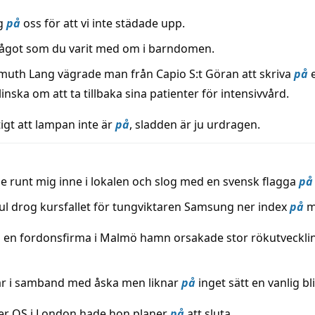
rg
på
oss för att vi inte städade upp.
ågot som du varit med om i barndomen.
lmuth Lang vägrade man från Capio S:t Göran att skriva
på
e
nska om att ta tillbaka sina patienter för intensivvård.
igt att lampan inte är
på
, sladden är ju urdragen.
e runt mig inne i lokalen och slog med en svensk flagga
på
ul drog kursfallet för tungviktaren Samsung ner index
på
m
i en fordonsfirma i Malmö hamn orsakade stor rökutveckl
r i samband med åska men liknar
på
inget sätt en vanlig bli
er OS i London hade hon planer
på
att sluta.