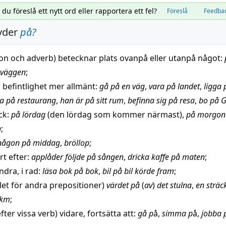
l du föreslå ett nytt ord eller rapportera ett fel?
Föreslå
Feedba
yder
på
?
ion
och adverb) betecknar
plats
ovanpå
eller
utanpå
något:
 väggen
;
r
befintlighet
mer allmänt:
gå på en
väg
,
vara på
landet
,
ligga
ta
på
restaurang
,
han är på sitt
rum
,
befinna
sig på
resa
,
bo
på G
yck:
på
lördag
(den
lördag
som kommer närmast),
på morgon
n
;
ågon på
middag
,
bröllop
;
rt
efter:
applåder följde på sången
,
dricka
kaffe
på maten
;
ndra
, i
rad
:
läsa
bok
på
bok
,
bil
på
bil
körde fram
;
ället för andra prepositioner)
värdet på
(
av
)
det stulna
,
en
sträc
 km
;
fter vissa verb)
vidare
, fortsätta att:
gå p
å,
simma
p
å,
jobba