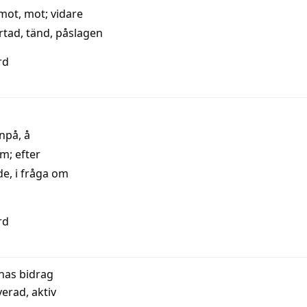
 mot
,
mot
;
vidare
rtad
,
tänd
,
påslagen
rd
npå
,
å
om
;
efter
de
,
i fråga om
rd
nas bidrag
verad
,
aktiv