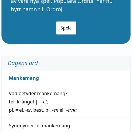
av våra nya spel. Populära Ordfull har nu
bytt namn till Ordröj.
Spela
Dagens ord
Mankemang
Vad betyder
mankemang
?
fel
,
krångel
||
-et
;
pl. = el.
-er
, best. pl.
-en
el.
-erna
Synonymer till
mankemang