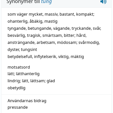
Synonymer till
tung
som väger mycket
,
massiv
,
bastant
,
kompakt
;
ohanterlig
,
åbäkig
,
mastig
tyngande
,
betungande
,
vägande
,
tryckande
,
svår
,
besvärlig
,
tragisk
,
smärtsam
,
bitter
;
hård
,
ansträngande
,
arbetsam
,
mödosam
;
svårmodig
,
dyster
,
tungsint
betydelsefull
,
inflytelserik
,
viktig
,
mäktig
motsatsord
lätt
;
lätthanterlig
lindrig
;
lätt
,
lättsam
;
glad
obetydlig
Användarnas bidrag
pressande