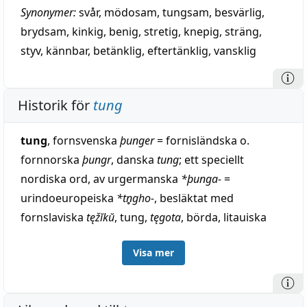
Synonymer:
svår
,
mödosam
,
tungsam
,
besvärlig
,
brydsam
,
kinkig
,
benig
,
stretig
,
knepig
,
sträng
,
styv
,
kännbar
,
betänklig
,
eftertänklig
,
vansklig
Historik för
tung
tung
, fornsvenska
þunger
= fornisländska o.
fornnorska
þungr
, danska
tung
; ett speciellt
nordiska ord, av urgermanska
*þunga-
=
urindoeuropeiska
*tn̥gho-
, besläktat med
fornslaviska
tęžĭkŭ
, tung,
tęgota
, börda, litauiska
tingùs
, trög (J. Schmidt Krit. d. Son.-theorie s. 78).
Visa mer
Annorlunda, men osannolikt, Noreen Urg. lautl. s.
26 (egentl.: massiv; avljudsform till urgermanska
þenh-
i gotiska
þeihan
, frodas, trivas, se gedigen o.