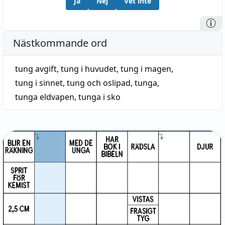
Ja
Nej
Vet inte
Nästkommande ord
tung avgift
,
tung i huvudet
,
tung i magen
,
tung i sinnet
,
tung och oslipad
,
tunga
,
tunga eldvapen
,
tunga i sko