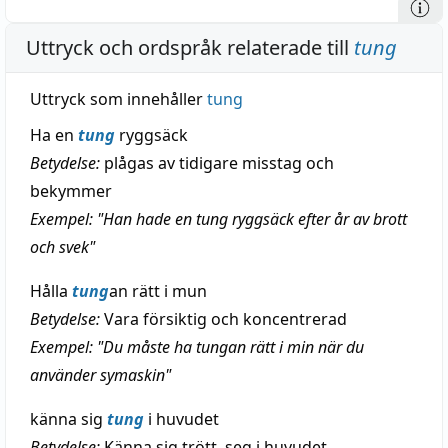
Uttryck och ordspråk relaterade till
tung
Uttryck som innehåller
tung
Ha en
tung
ryggsäck
Betydelse:
plågas av tidigare misstag och
bekymmer
Exempel: "Han hade en tung ryggsäck efter år av brott
och svek"
Hålla
tung
an rätt i mun
Betydelse:
Vara försiktig och koncentrerad
Exempel: "Du måste ha tungan rätt i min när du
använder symaskin"
känna sig
tung
i huvudet
Betydelse:
Känna sig trött, seg i huvudet