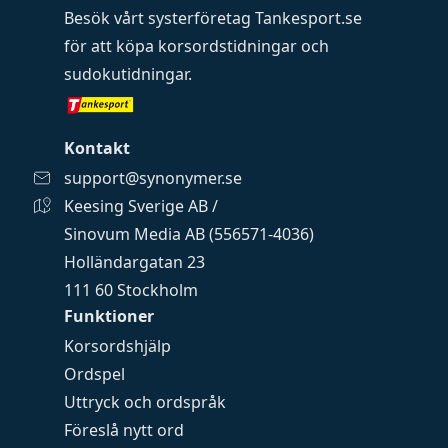
Besök vårt systerföretag
Tankesport.se
för att köpa
korsordstidningar
och
sudokutidningar
.
Kontakt
support@synonymer.se
Keesing Sverige AB /
Sinovum Media AB (556571-4036)
Holländargatan 23
111 60 Stockholm
Funktioner
Korsordshjälp
Ordspel
Uttryck och ordspråk
Föreslå nytt ord