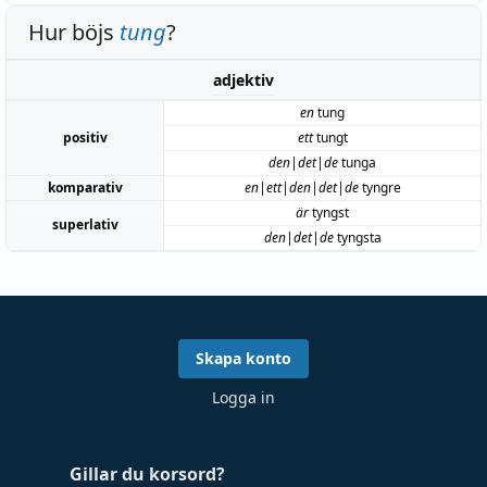
Hur böjs
tung
?
adjektiv
en
tung
positiv
ett
tungt
den|det|de
tunga
komparativ
en|ett|den|det|de
tyngre
är
tyngst
superlativ
den|det|de
tyngsta
Skapa konto
Logga in
Gillar du korsord?