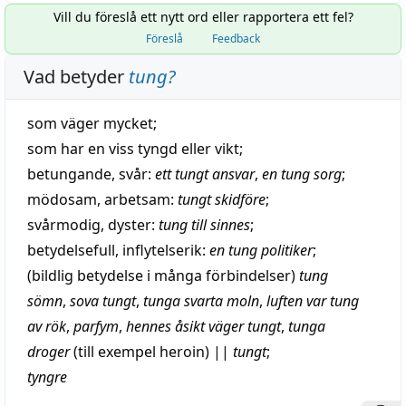
Vill du föreslå ett nytt ord eller rapportera ett fel?
Föreslå
Feedback
Vad betyder
tung
?
som väger mycket;
som har en viss
tyngd
eller
vikt
;
betungande
,
svår
:
ett
tungt
ansvar
,
en tung
sorg
;
mödosam
,
arbetsam
:
tungt
skidföre
;
svårmodig
,
dyster
:
tung till sinnes
;
betydelsefull
,
inflytelserik
:
en tung
politiker
;
(
bildlig
betydelse i många förbindelser)
tung
sömn
,
sova
tungt
,
tunga
svarta
moln
,
luften var tung
av
rök
,
parfym
,
hennes
åsikt
väger
tungt
,
tunga
droger
(till exempel heroin)
||
tungt
;
tyngre