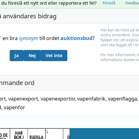
l du föreslå ett nytt ord eller rapportera ett fel?
Föreslå
Feedba
å användares bidrag
Här kan du rösta på b
andra användare. Dina
”
en bra
synonym
till ordet
auktionsbud
?
hjälper oss att avgöra 
som ska läggas till i o
För mer information, k
Ja
Nej
Vet inte
informations-ikonen n
mmande ord
ert
,
vapenexport
,
vapenexportör
,
vapenfabrik
,
vapenflagga
d
,
vapenför