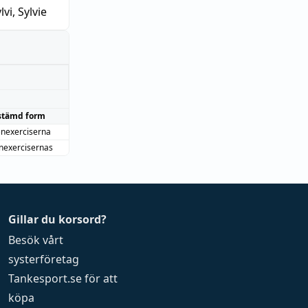
lvi, Sylvie
stämd form
nexerciserna
nexercisernas
Gillar du korsord?
Besök vårt
systerföretag
Tankesport.se
för att
köpa