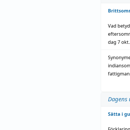
Brittsom
Vad bety
eftersom
dag
7 okt.
Synonymer
indianso
fattigma
Dagens 
Sätta i g
Förklarin