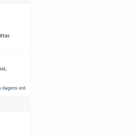
ittas
öst
,
m dagens ord