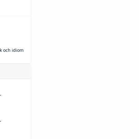
ck och idiom
r
r