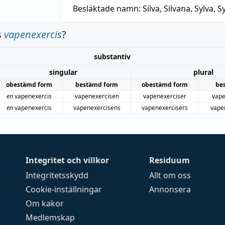
Besläktade namn:
Silva, Silvana, Sylva, Sy
s
vapenexercis
?
substantiv
singular
plural
obestämd form
bestämd form
obestämd form
be
en
vapenexercis
vapenexercisen
vapenexerciser
vape
en
vapenexercis
vapenexercisens
vapenexercisers
vape
Integritet och villkor
Residuum
Integritetsskydd
Allt om oss
Cookie-inställningar
Annonsera
Om kakor
Medlemskap