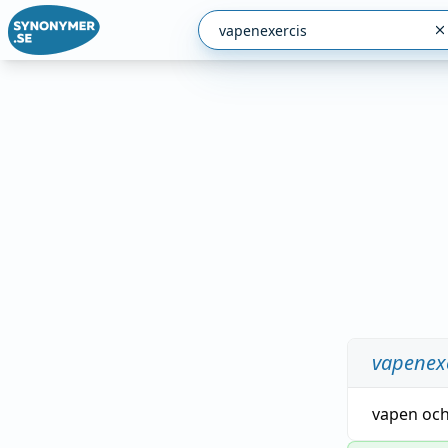
vapenex
vapen
oc