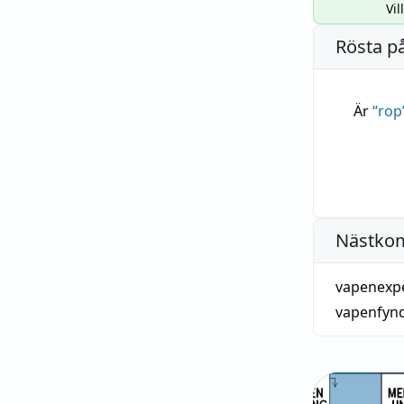
Vil
Rösta p
Är
“
rop
Nästko
vapenexp
vapenfyn