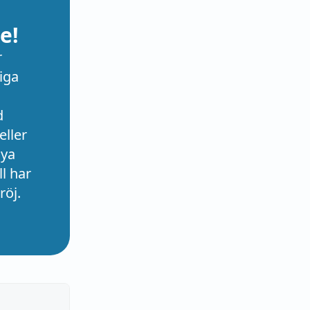
e!
r
iga
d
eller
nya
l har
röj.