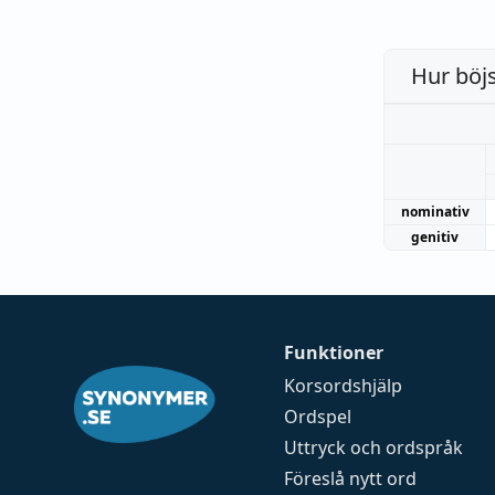
Hur böj
nominativ
genitiv
Funktioner
Korsordshjälp
Ordspel
Uttryck och ordspråk
Föreslå nytt ord