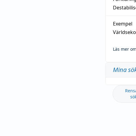
Destabilis
Exempel
Världseko
Läs mer om
Mina sö
Rens
sö