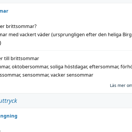
mar
der
brittsommar
?
mar
med
vackert
väder
(
ursprungligen
efter den heliga Birg
)
 till
brittsommar
mmar
,
oktobersommar
,
soliga höstdagar
,
eftersommar
,
förh
nssommar
,
sensommar
,
vacker sensommar
Läs mer o
uttryck
ungning
g