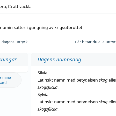
era; få att vackla
nomin sattes i gungning av krigsutbrottet
 dagens uttryck
Här hittar du alla uttry
kningar
Dagens namnsdag
Silvia
a mina
Latinskt namn med betydelsen
skog
elle
kord
skogsflicka
.
Sylvia
Latinskt namn med betydelsen
skog
elle
skogsflicka
.