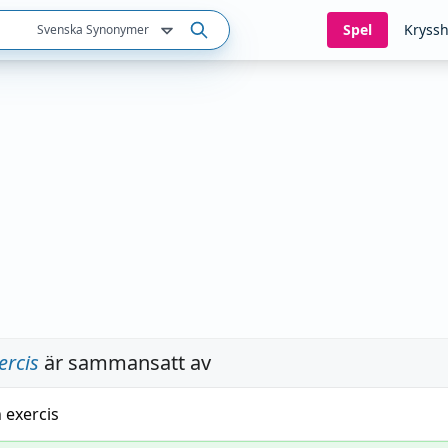
Spel
Kryssh
Svenska Synonymer
ercis
är sammansatt av
h
exercis