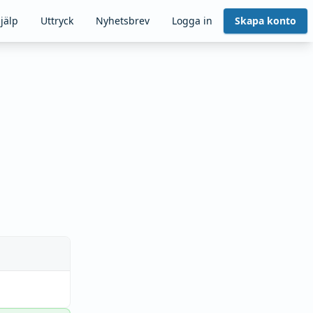
jälp
Uttryck
Nyhetsbrev
Logga in
Skapa konto