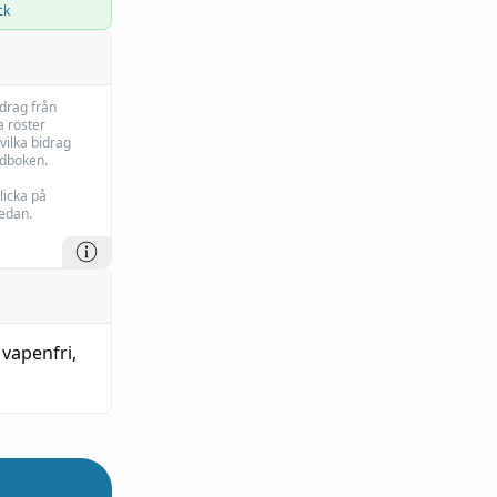
ck
idrag från
 röster
vilka bidrag
rdboken.
licka på
edan.
,
vapenfri
,