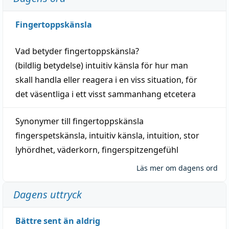
Fingertoppskänsla
Vad betyder
fingertoppskänsla
?
(
bildlig
betydelse)
intuitiv
känsla
för hur man
skall
handla
eller
reagera
i en viss
situation
, för
det väsentliga i ett visst
sammanhang
etcetera
Synonymer till
fingertoppskänsla
fingerspetskänsla
,
intuitiv känsla
,
intuition
,
stor
lyhördhet
,
väderkorn
,
fingerspitzengefühl
Läs mer om dagens ord
Dagens uttryck
Bättre sent än aldrig