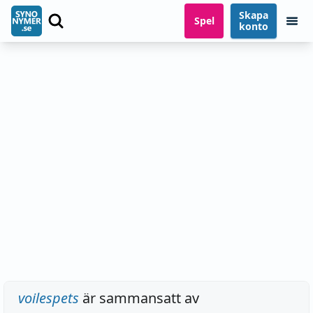
Skapa
Spel
konto
voilespets
är sammansatt av