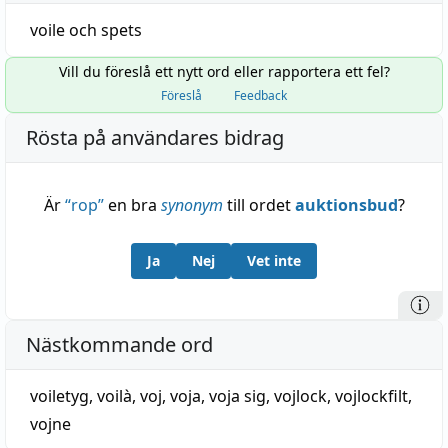
voile
och
spets
Vill du föreslå ett nytt ord eller rapportera ett fel?
Föreslå
Feedback
Rösta på användares bidrag
Är
“
rop
”
en bra
synonym
till ordet
auktionsbud
?
Ja
Nej
Vet inte
Nästkommande ord
voiletyg
,
voilà
,
voj
,
voja
,
voja sig
,
vojlock
,
vojlockfilt
,
vojne