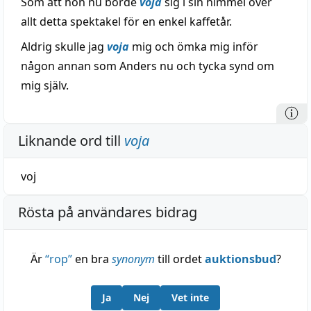
Som att hon nu borde
voja
sig i sin himmel över
allt detta spektakel för en enkel kaffetår.
Aldrig skulle jag
voja
mig och ömka mig inför
någon annan som Anders nu och tycka synd om
mig själv.
Liknande ord till
voja
voj
Rösta på användares bidrag
Är
“
rop
”
en bra
synonym
till ordet
auktionsbud
?
Ja
Nej
Vet inte