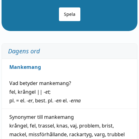
Spela
Dagens ord
Mankemang
Vad betyder
mankemang
?
fel
,
krångel
||
-et
;
pl. = el.
-er
, best. pl.
-en
el.
-erna
Synonymer till
mankemang
krångel
,
fel
,
trassel
,
knas
,
vaj
,
problem
,
brist
,
mackel
,
missförhållande
,
rackartyg
,
varg
,
trubbel