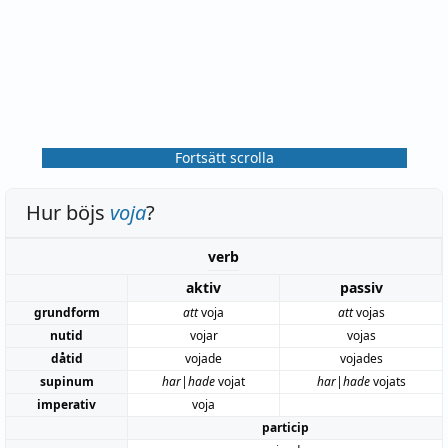
Fortsätt scrolla
Hur böjs
voja
?
verb
aktiv
passiv
grundform
att
voja
att
vojas
nutid
vojar
vojas
dåtid
vojade
vojades
supinum
har|hade
vojat
har|hade
vojats
imperativ
voja
particip