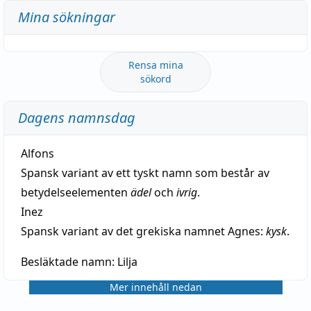
Mina sökningar
Rensa mina
sökord
Dagens namnsdag
Alfons
Spansk variant av ett tyskt namn som består av
betydelseelementen
ädel
och
ivrig
.
Inez
Spansk variant av det grekiska namnet Agnes:
kysk
.
Besläktade namn:
Lilja
Mer innehåll nedan