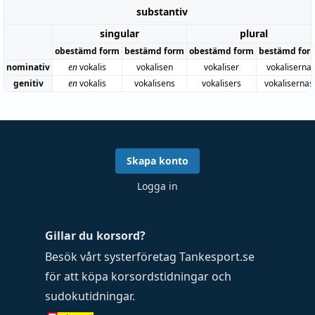
substantiv
singular
plural
obestämd form
bestämd form
obestämd form
bestämd for
nominativ
en
vokalis
vokalisen
vokaliser
vokaliserna
genitiv
en
vokalis
vokalisens
vokalisers
vokalisernas
Skapa konto
Logga in
Gillar du korsord?
Besök vårt systerföretag
Tankesport.se
för att köpa
korsordstidningar
och
sudokutidningar
.