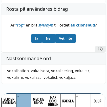
Rösta på användares bidrag
Är
“
rop
”
en bra
synonym
till ordet
auktionsbud
?
Ja
Nej
Vet inte
Nästkommande ord
vokalisation
,
vokalisera
,
vokalisering
,
vokalisk
,
vokalism
,
vokalissa
,
vokalist
,
vokaljazz