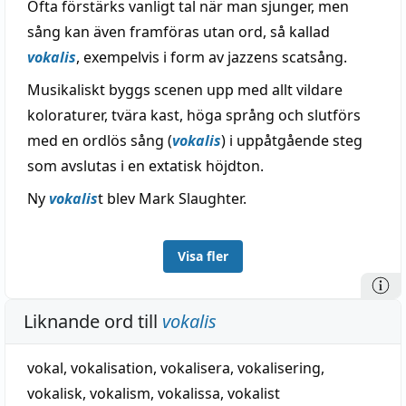
Ofta förstärks vanligt tal när man sjunger, men
sång kan även framföras utan ord, så kallad
vokalis
, exempelvis i form av jazzens scatsång.
Musikaliskt byggs scenen upp med allt vildare
koloraturer, tvära kast, höga språng och slutförs
med en ordlös sång (
vokalis
) i uppåtgående steg
som avslutas i en extatisk höjdton.
Ny
vokalis
t blev Mark Slaughter.
Visa fler
Liknande ord till
vokalis
vokal
,
vokalisation
,
vokalisera
,
vokalisering
,
vokalisk
,
vokalism
,
vokalissa
,
vokalist