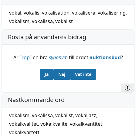
vokal
,
vokalis
,
vokalisation
,
vokalisera
,
vokalisering
,
vokalism
,
vokalissa
,
vokalist
Rösta på användares bidrag
Är
“
rop
”
en bra
synonym
till ordet
auktionsbud
?
Ja
Nej
Vet inte
Nästkommande ord
vokalism
,
vokalissa
,
vokalist
,
vokaljazz
,
vokalkvalitet
,
vokalkvalité
,
vokalkvantitet
,
vokalkvartett