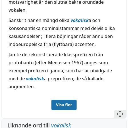
motsvarighet är den slutna bakre orundade
vokalen.
Sanskrit har en mängd olika
vokalisk
a och
konsonantiska nominalstammar med delvis olika
kasusändelser ; i flera böjningar råder ännu den
indoeuropeiska fria (flyttbara) accenten.
Jämte de rekonstruerade klassprefixen från
protobantu (efter Meeussen 1967) anges som
exempel prefixen i ganda, som här är utvidgade
med de
vokalisk
a preprefixen, de så kallade
augmenten.
Visa fler
Liknande ord till
vokalisk