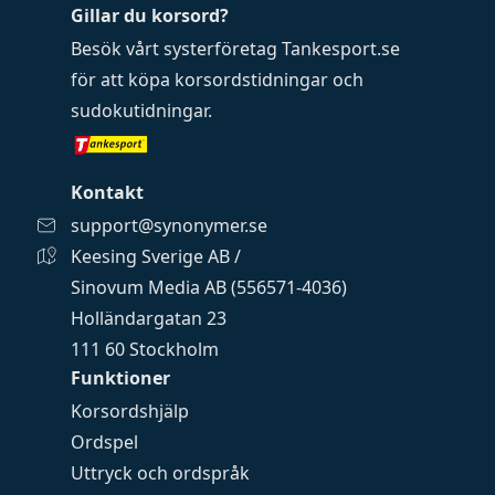
Gillar du korsord?
Besök vårt systerföretag
Tankesport.se
för att köpa
korsordstidningar
och
sudokutidningar
.
Kontakt
support@synonymer.se
Keesing Sverige AB /
Sinovum Media AB (556571-4036)
Holländargatan 23
111 60 Stockholm
Funktioner
Korsordshjälp
Ordspel
Uttryck och ordspråk