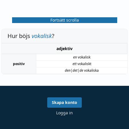
Fortsätt scrolla
Hur böjs
vokalisk
?
adjektiv
en
vokalisk
positiv
ett
vokaliskt
den|det|de
vokaliska
Skapa konto
Logga in