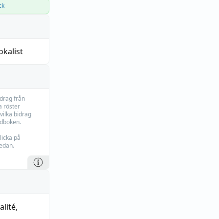
ck
okalist
idrag från
 röster
vilka bidrag
rdboken.
licka på
edan.
alité
,