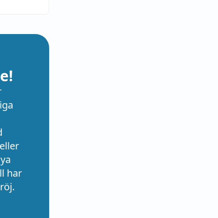
e!
r
iga
d
eller
nya
l har
röj.