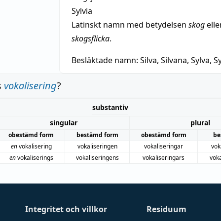
Sylvia
Latinskt namn med betydelsen
skog
elle
skogsflicka
.
Besläktade namn:
Silva, Silvana, Sylva, Sy
s
vokalisering
?
substantiv
singular
plural
obestämd form
bestämd form
obestämd form
be
en
vokalisering
vokaliseringen
vokaliseringar
vok
en
vokaliserings
vokaliseringens
vokaliseringars
vok
Integritet och villkor
Residuum