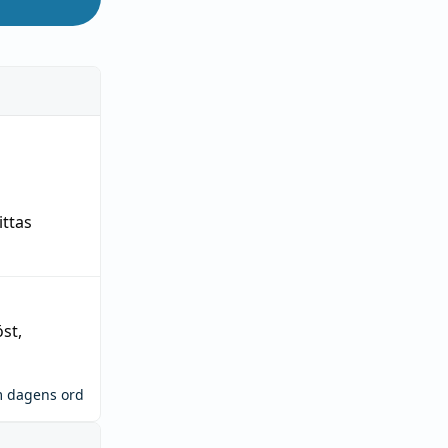
ittas
öst
,
m dagens ord