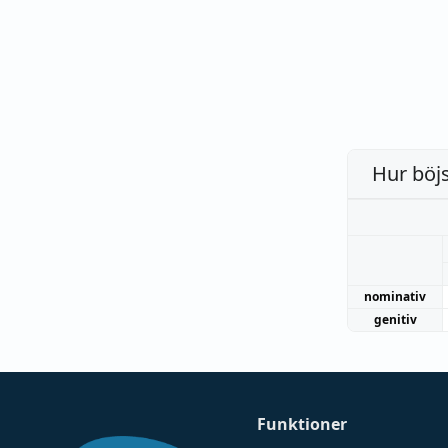
Hur böj
nominativ
genitiv
Funktioner