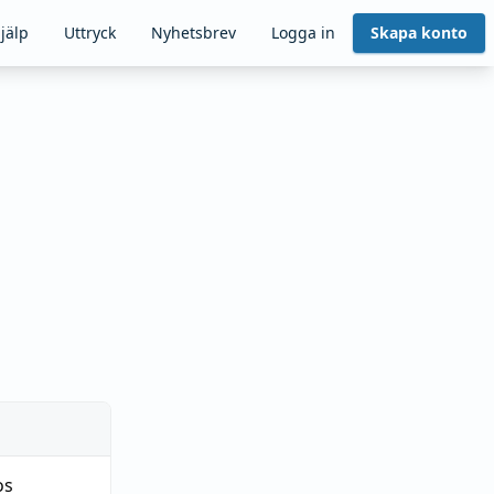
jälp
Uttryck
Nyhetsbrev
Logga in
Skapa konto
os