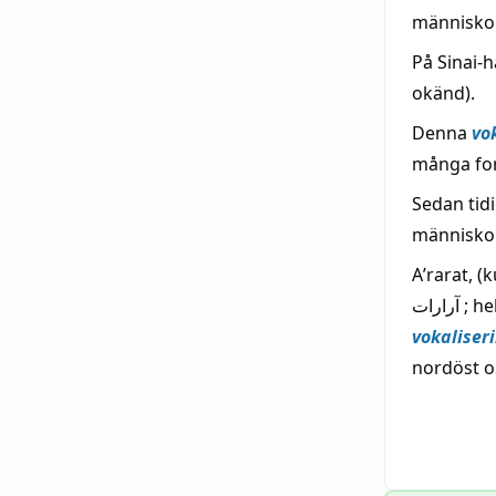
människo
På Sinai-
okänd).
Denna
vo
många for
Sedan tid
människo
Aʹrarat, (
vokaliser
nordöst o