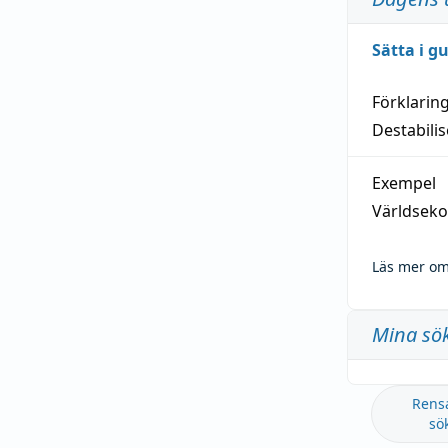
Sätta i g
Förklarin
Destabilis
Exempel
Världseko
Läs mer om
Mina sö
Rens
sö