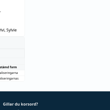
r
lvi, Sylvie
stämd form
aliseringarna
aliseringarnas
Gillar du korsord?