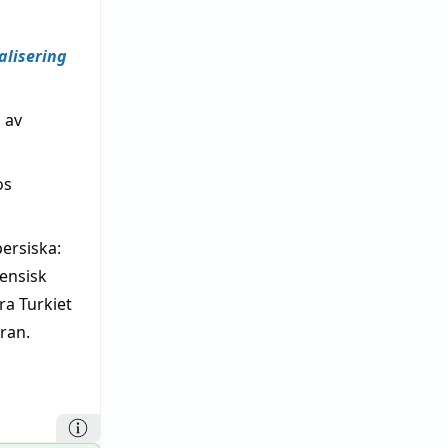
alisering
 av
os
persiska:
iensisk
ra Turkiet
ran.