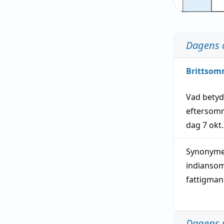
Dagens 
Brittsom
Vad bety
eftersom
dag
7 okt.
Synonymer
indianso
fattigma
Dagens 