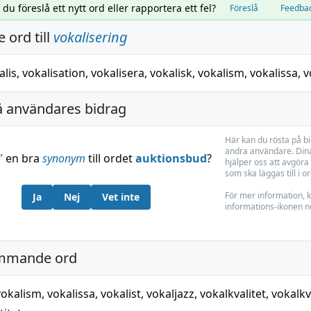
l du föreslå ett nytt ord eller rapportera ett fel?
Föreslå
Feedba
 ord till
vokalisering
alis
,
vokalisation
,
vokalisera
,
vokalisk
,
vokalism
,
vokalissa
,
v
å användares bidrag
Här kan du rösta på b
andra användare. Dina
”
en bra
synonym
till ordet
auktionsbud
?
hjälper oss att avgöra 
som ska läggas till i o
För mer information, k
Ja
Nej
Vet inte
informations-ikonen n
mmande ord
vokalism
,
vokalissa
,
vokalist
,
vokaljazz
,
vokalkvalitet
,
vokalkv