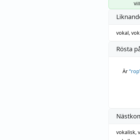
Vil
Liknande
vokal
,
vok
Rösta p
Är
“
rop
Nästko
vokalisk
,