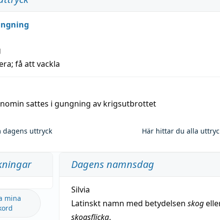
ungning
g
era; få att vackla
nomin sattes i gungning av krigsutbrottet
 dagens uttryck
Här hittar du alla uttry
kningar
Dagens namnsdag
Silvia
a mina
Latinskt namn med betydelsen
skog
elle
kord
skogsflicka
.