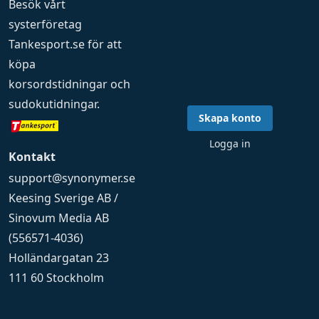
Besök vårt
systerföretag
Tankesport.se
för att
köpa
korsordstidningar
och
sudokutidningar
.
Skapa konto
Logga in
Kontakt
support@synonymer.se
Keesing Sverige AB /
Sinovum Media AB
(556571-4036)
Holländargatan 23
111 60 Stockholm