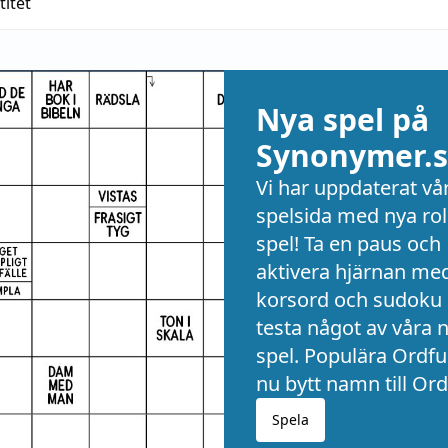
titet
Nya spel på
Synonymer.s
Vi har uppdaterat vå
spelsida med nya rol
spel! Ta en paus och
aktivera hjärnan me
korsord och sudoku 
testa något av våra 
spel. Populära Ordful
nu bytt namn till Ord
Spela