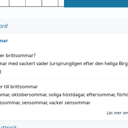
ord
mar
der
brittsommar
?
mar
med
vackert
väder
(
ursprungligen
efter den heliga Birg
)
 till
brittsommar
mmar
,
oktobersommar
,
soliga höstdagar
,
eftersommar
,
förh
nssommar
,
sensommar
,
vacker sensommar
Läs mer o
uttryck