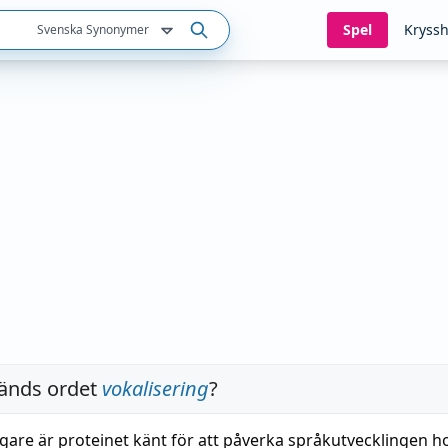
Spel
Kryssh
Svenska Synonymer
änds ordet
vokalisering
?
igare är proteinet känt för att påverka språkutvecklingen h