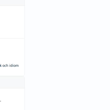
ck och idiom
r