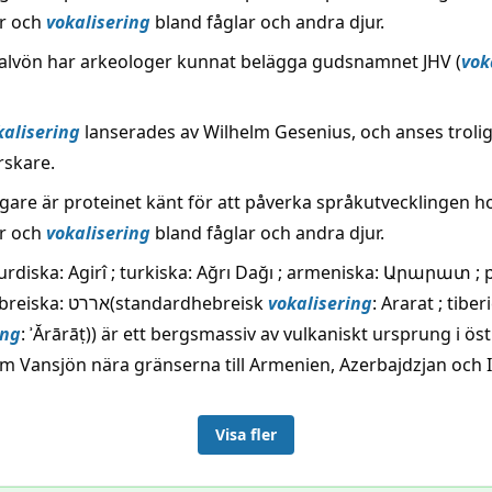
r och
vokalisering
bland fåglar och andra djur.
halvön har arkeologer kunnat belägga gudsnamnet JHV (
vok
kalisering
lanserades av Wilhelm Gesenius, och anses trolig
skare.
igare är proteinet känt för att påverka språkutvecklingen h
r och
vokalisering
bland fåglar och andra djur.
kurdiska: Agirî ; turkiska: Ağrı Dağı ; armeniska: Արարատ ; 
آرارات ; hebreiska: אררט(standardhebreisk
vokalisering
: Ararat ; tiber
ing
: ʾĂrārāṭ)) är ett bergsmassiv av vulkaniskt ursprung i öst
m Vansjön nära gränserna till Armenien, Azerbajdzjan och I
Visa fler