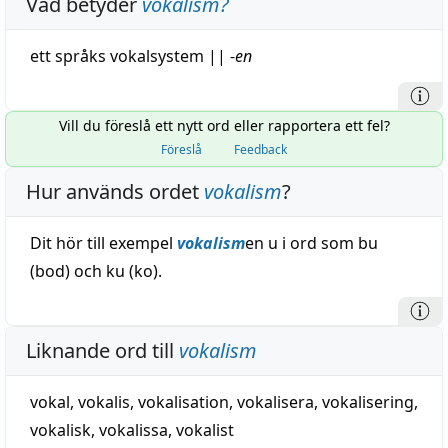
Vad betyder
vokalism
?
ett språks vokalsystem
||
-
en
Vill du föreslå ett nytt ord eller rapportera ett fel?
Föreslå
Feedback
Hur används ordet
vokalism
?
Dit hör till exempel
vokalism
en u i ord som bu
(bod) och ku (ko).
Liknande ord till
vokalism
vokal
,
vokalis
,
vokalisation
,
vokalisera
,
vokalisering
,
vokalisk
,
vokalissa
,
vokalist