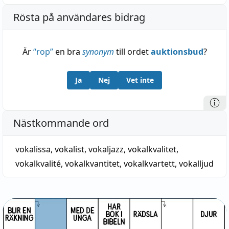
Rösta på användares bidrag
Är
“
rop
”
en bra
synonym
till ordet
auktionsbud
?
Ja
Nej
Vet inte
Nästkommande ord
vokalissa
,
vokalist
,
vokaljazz
,
vokalkvalitet
,
vokalkvalité
,
vokalkvantitet
,
vokalkvartett
,
vokalljud