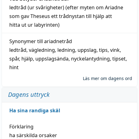
ledtråd
(ur svårigheter) (efter myten om Ariadne
som gav Theseus ett trådnystan till
hjälp
att
hitta
ut ur labyrinten)
Synonymer till
ariadnetråd
ledtråd
,
vägledning
,
ledning
,
uppslag
,
tips
,
vink
,
spår
,
hjälp
,
uppslagsända
, nyckelantydning,
tipset
,
hint
Läs mer om dagens ord
Dagens uttryck
Ha sina randiga skäl
Förklaring
ha särskilda orsaker