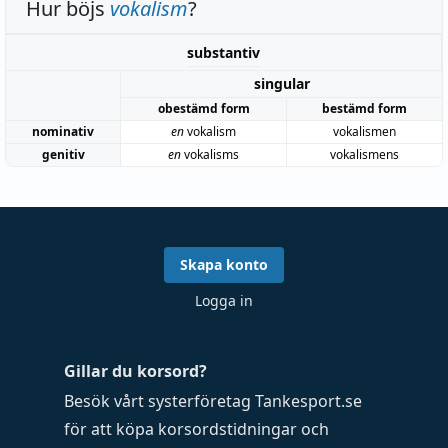
Hur böjs
vokalism
?
substantiv
singular
obestämd form
bestämd form
nominativ
en
vokalism
vokalismen
genitiv
en
vokalisms
vokalismens
Skapa konto
Logga in
Gillar du korsord?
Besök vårt systerföretag
Tankesport.se
för att köpa
korsordstidningar
och