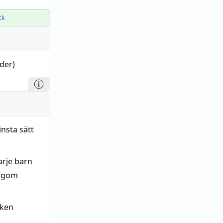
ck
der)
nsta sätt
arje barn
lagom
öken