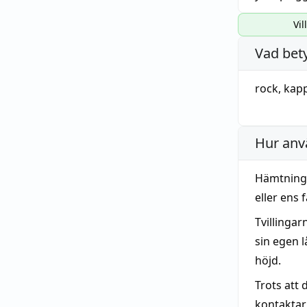
Vil
Vad bet
rock
,
kap
Hur anv
Hämtninge
eller ens 
Tvillingar
sin egen 
höjd.
Trots att 
kontaktar