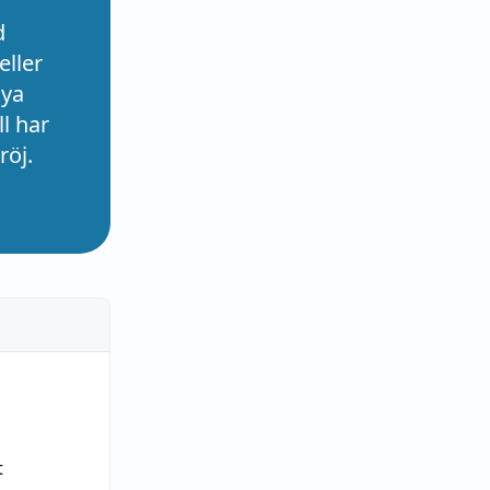
d
eller
nya
l har
röj.
t