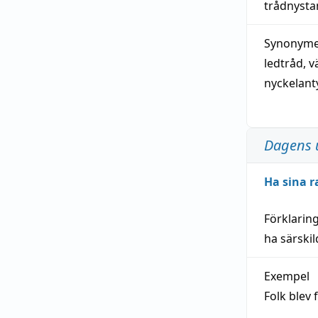
trådnystan
Synonymer
ledtråd
,
v
nyckelant
Dagens 
Ha sina r
Förklarin
ha särski
Exempel
Folk blev