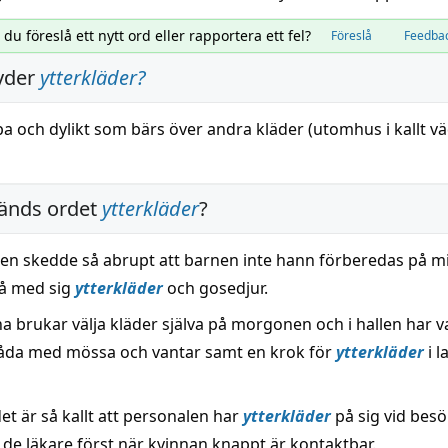
l du föreslå ett nytt ord eller rapportera ett fel?
Föreslå
Feedba
yder
ytterkläder
?
pa
och dylikt som
bärs
över andra
kläder
(
utomhus
i
kallt
vä
änds ordet
ytterkläder
?
n skedde så abrupt att barnen inte hann förberedas på mi
få med sig
ytterkläder
och gosedjur.
na brukar välja kläder själva på morgonen och i hallen har v
låda med mössa och vantar samt en krok för
ytterkläder
i 
det är så kallt att personalen har
ytterkläder
på sig vid bes
 de läkare först när kvinnan knappt är kontaktbar.