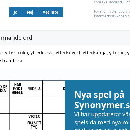
som ska läggas till i o
För mer information, k
Ja
Nej
Vet inte
informations-ikonen n
mmande ord
ur
,
ytterkruka
,
ytterkurva
,
ytterkuvert
,
ytterkänga
,
ytterlig
,
y
e framföra
Nya spel på
Synonymer.s
Vi har uppdaterat vå
spelsida med nya rol