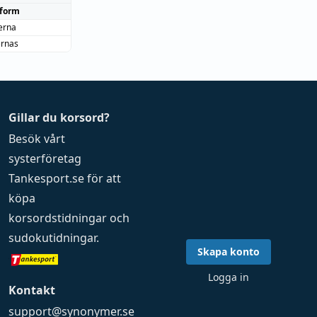
form
erna
ernas
Gillar du korsord?
Besök vårt
systerföretag
Tankesport.se
för att
köpa
korsordstidningar
och
sudokutidningar
.
Skapa konto
Logga in
Kontakt
support@synonymer.se