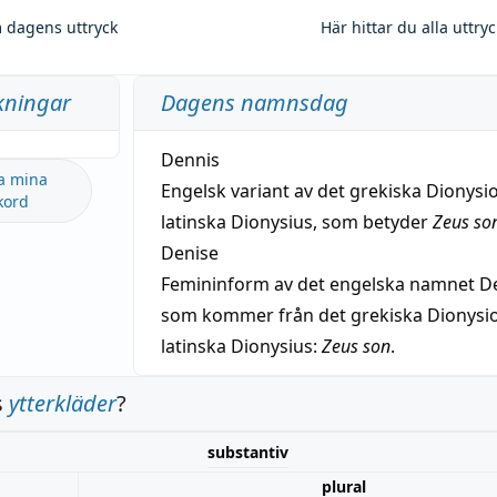
 dagens uttryck
Här hittar du alla uttry
kningar
Dagens namnsdag
Dennis
a mina
Engelsk variant av det grekiska Dionysio
kord
latinska Dionysius, som betyder
Zeus so
Denise
Femininform av det engelska namnet De
som kommer från det grekiska Dionysios
latinska Dionysius:
Zeus son
.
s
ytterkläder
?
substantiv
plural