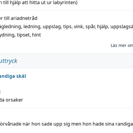
 till
hjälp
att
hitta
ut ur labyrinten)
 till
ariadnetråd
ägledning
,
ledning
,
uppslag
,
tips
,
vink
,
spår
,
hjälp
,
uppslags
ydning,
tipset
,
hint
Läs mer o
uttryck
andiga skäl
g
lda orsaker
 förvånade när hon sade upp sig men hon hade sina randiga