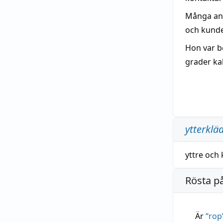
Många anst
och kunde 
Hon var b
grader kal
ytterklä
yttre
och
Rösta p
Är
“
rop