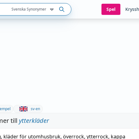
Spel
Kryssh
Svenska Synonymer
empel
sv-en
er till
ytterkläder
g
,
kläder för utomhusbruk
,
överrock
,
ytterrock
,
kappa