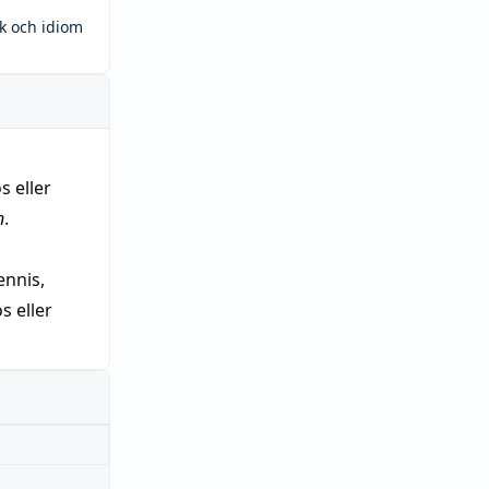
ck och idiom
s eller
n
.
nnis,
 eller