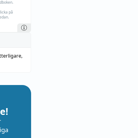
rdboken.
licka på
edan.
tterligare
,
e!
r
iga