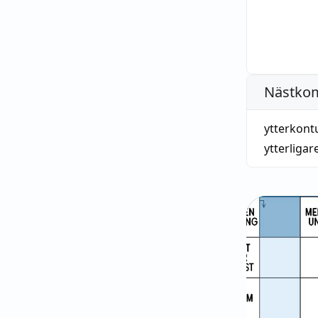
Nästko
ytterkont
ytterligar