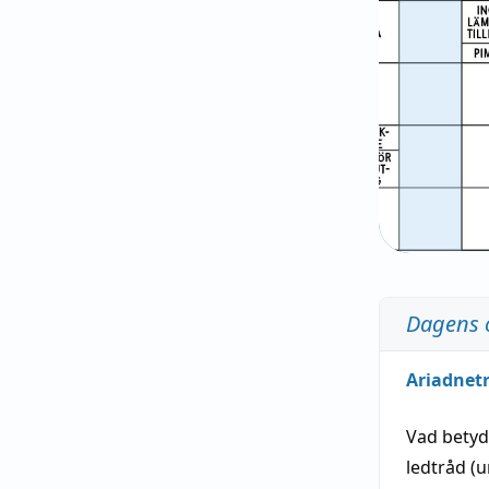
Dagens 
Ariadnet
Vad bety
ledtråd
(u