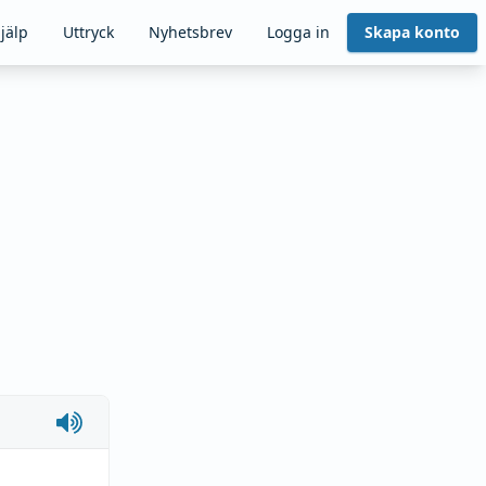
jälp
Uttryck
Nyhetsbrev
Logga in
Skapa konto