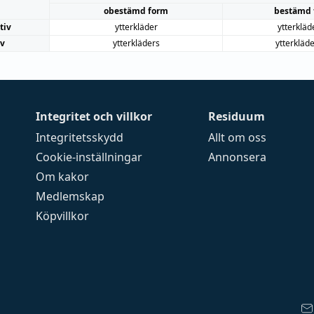
obestämd form
bestämd 
tiv
ytterkläder
ytterkläd
iv
ytterkläders
ytterkläd
Integritet och villkor
Residuum
Integritetsskydd
Allt om oss
Cookie-inställningar
Annonsera
Om kakor
Medlemskap
Köpvillkor