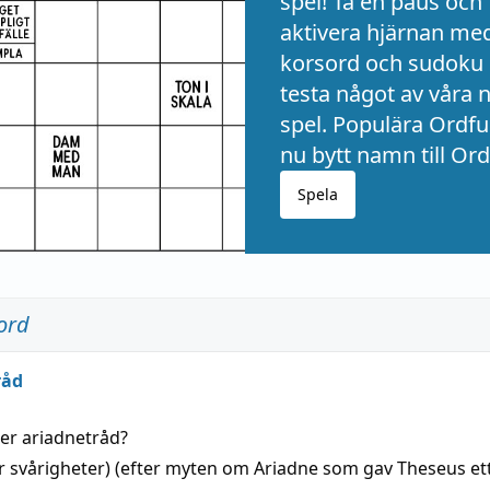
spel! Ta en paus och
aktivera hjärnan me
korsord och sudoku 
testa något av våra 
spel. Populära Ordful
nu bytt namn till Ord
Spela
ord
råd
der
ariadnetråd
?
r svårigheter) (efter myten om Ariadne som gav Theseus et