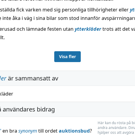
ällda fick varken med sig personliga tillhörigheter eller
yt
inte åka i väg i sina bilar som stod innanför avspärrningar
erusad och lämnade festen utan
ytterkläder
trots att det v
lt.
Visa fler
der
är sammansatt av
kläder
å användares bidrag
Här kan du rösta på b
andra användare. Dina
”
en bra
synonym
till ordet
auktionsbud
?
hjälper oss att avgöra 