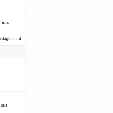
ända
,
m dagens ord
 skäl