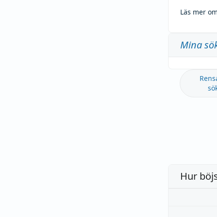
Läs mer om
Mina sö
Rens
sö
Hur böj