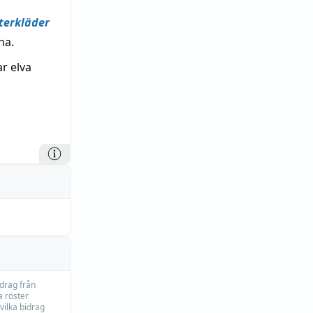
terkläder
na.
ar elva
idrag från
 röster
vilka bidrag