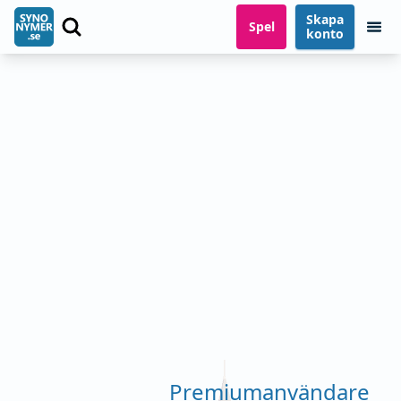
Skapa
Spel
konto
Premiumanvändare