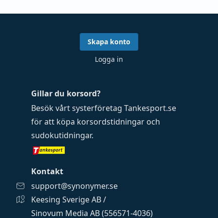
Skapa konto
Logga in
Gillar du korsord?
Besök vårt systerföretag
Tankesport.se
för att köpa
korsordstidningar
och
sudokutidningar
.
Kontakt
support@synonymer.se
Keesing Sverige AB /
Sinovum Media AB (556571-4036)