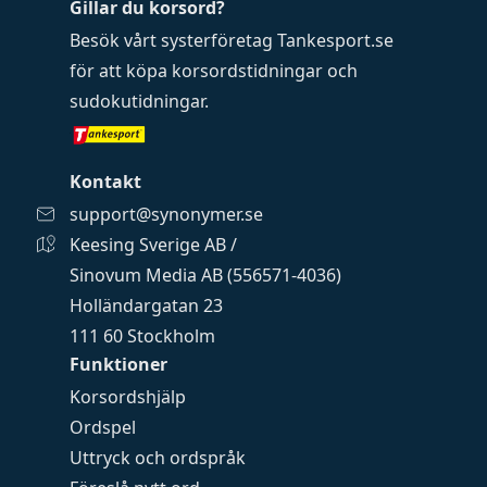
Gillar du korsord?
Besök vårt systerföretag
Tankesport.se
för att köpa
korsordstidningar
och
sudokutidningar
.
Kontakt
support@synonymer.se
Keesing Sverige AB /
Sinovum Media AB (556571-4036)
Holländargatan 23
111 60 Stockholm
Funktioner
Korsordshjälp
Ordspel
Uttryck och ordspråk