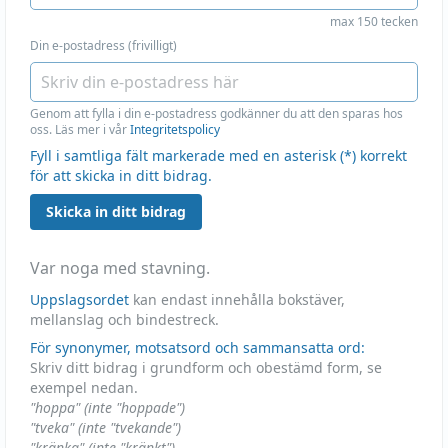
max 150 tecken
Din e-postadress (frivilligt)
Genom att fylla i din e-postadress godkänner du att den sparas hos
oss. Läs mer i vår
Integritetspolicy
Fyll i samtliga fält markerade med en asterisk (*) korrekt
för att skicka in ditt bidrag.
Skicka in ditt bidrag
Var noga med stavning.
Uppslagsordet
kan endast innehålla bokstäver,
mellanslag och bindestreck.
För synonymer, motsatsord och sammansatta ord:
Skriv ditt bidrag i grundform och obestämd form, se
exempel nedan.
"hoppa" (inte "hoppade")
"tveka" (inte "tvekande")
"kränka" (inte "kränkt")