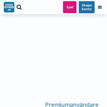
Skapa
Spel
konto
Premiumanvändare