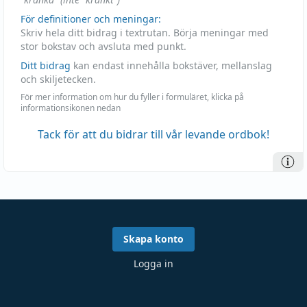
För definitioner och meningar:
Skriv hela ditt bidrag i textrutan. Börja meningar med
stor bokstav och avsluta med punkt.
Ditt bidrag
kan endast innehålla bokstäver, mellanslag
och skiljetecken.
För mer information om hur du fyller i formuläret, klicka på
informationsikonen nedan
Tack för att du bidrar till vår levande ordbok!
Skapa konto
Logga in