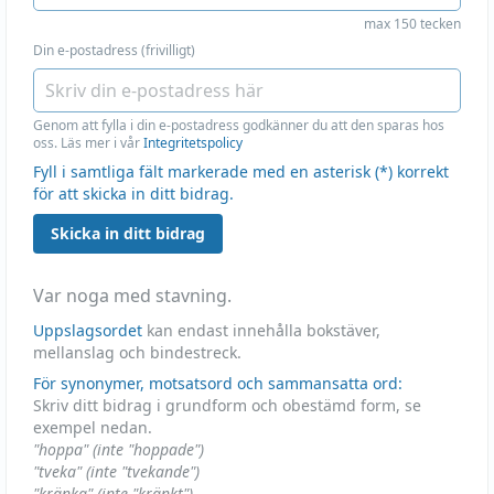
max 150 tecken
Din e-postadress (frivilligt)
Genom att fylla i din e-postadress godkänner du att den sparas hos
oss. Läs mer i vår
Integritetspolicy
Fyll i samtliga fält markerade med en asterisk (*) korrekt
för att skicka in ditt bidrag.
Skicka in ditt bidrag
Var noga med stavning.
Uppslagsordet
kan endast innehålla bokstäver,
mellanslag och bindestreck.
För synonymer, motsatsord och sammansatta ord:
Skriv ditt bidrag i grundform och obestämd form, se
exempel nedan.
"hoppa" (inte "hoppade")
"tveka" (inte "tvekande")
"kränka" (inte "kränkt")