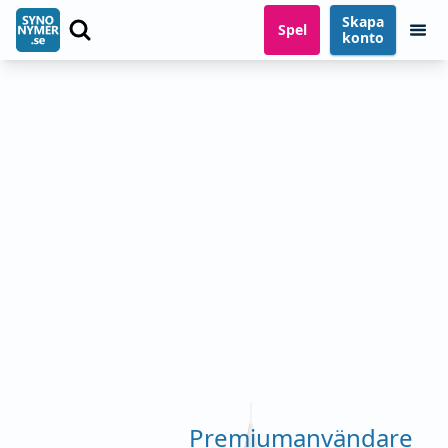
Skapa
Spel
konto
Premiumanvändare