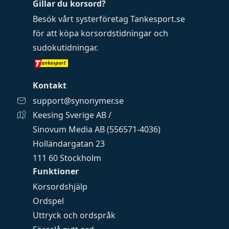
Gillar du korsord?
Besök vårt systerföretag
Tankesport.se
för att köpa
korsordstidningar
och
sudokutidningar
.
Kontakt
support@synonymer.se
Keesing Sverige AB /
Sinovum Media AB (556571-4036)
Holländargatan 23
111 60 Stockholm
Funktioner
Korsordshjälp
Ordspel
Uttryck och ordspråk