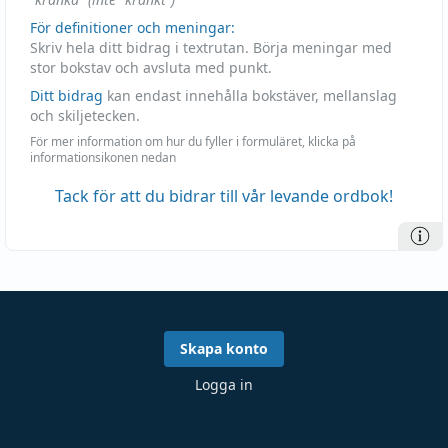
För definitioner och meningar:
Skriv hela ditt bidrag i textrutan. Börja meningar med
stor bokstav och avsluta med punkt.
Ditt bidrag
kan endast innehålla bokstäver, mellanslag
och skiljetecken.
För mer information om hur du fyller i formuläret, klicka på
informationsikonen nedan
Tack för att du bidrar till vår levande ordbok!
Skapa konto
Logga in