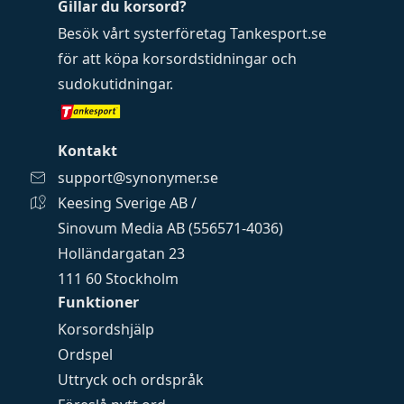
Gillar du korsord?
Besök vårt systerföretag
Tankesport.se
för att köpa
korsordstidningar
och
sudokutidningar
.
Kontakt
support@synonymer.se
Keesing Sverige AB /
Sinovum Media AB (556571-4036)
Holländargatan 23
111 60 Stockholm
Funktioner
Korsordshjälp
Ordspel
Uttryck och ordspråk