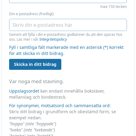
max 150 tecken
Din e-postadress (frivilligt)
Genom att fylla i din e-postadress godkänner du att den sparas hos
oss. Läs mer i vår
Integritetspolicy
Fyll i samtliga fält markerade med en asterisk (*) korrekt
för att skicka in ditt bidrag.
Skicka in ditt bidrag
Var noga med stavning.
Uppslagsordet
kan endast innehålla bokstäver,
mellanslag och bindestreck.
För synonymer, motsatsord och sammansatta ord:
Skriv ditt bidrag i grundform och obestämd form, se
exempel nedan.
"hoppa" (inte "hoppade")
"tveka" (inte "tvekande")
"kränka" (inte "kränkt")