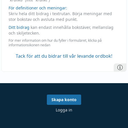
För definitioner och meningar:
Skriv hela ditt bidrag i textrutan. Börja meningar med
stor bokstav och avsluta med punkt.
Ditt bidrag
kan endast innehålla bokstäver, mellanslag
och skiljetecken.
För mer information om hur du fyller i formuläret, klicka på
informationsikonen nedan
Tack för att du bidrar till vår levande ordbok!
Skapa konto
Logga in