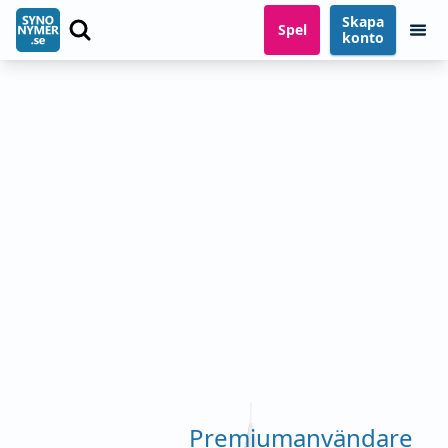
Skapa
Spel
konto
Premiumanvändare