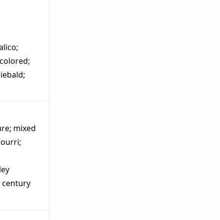
alico
;
-colored
;
iebald
;
ure
;
mixed
ourri
;
ley
h century