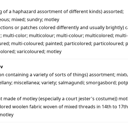
ng of a haphazard assortment of different kinds)
assorted
;
eous
;
mixed
;
sundry
;
motley
ctions or patches colored differently and usually brightly)
c
r
;
multi-color
;
multicolour
;
multi-colour
;
multicolored
;
multi
ured
;
multi-coloured
;
painted
;
particolored
;
particoloured
;
p
colored
;
varicoloured
;
motley
iv
ion containing a variety of sorts of things)
assortment
;
mixt
ellany
;
miscellanea
;
variety
;
salmagundi
;
smorgasbord
;
potp
t made of motley (especially a court jester's costume))
mot
olored woolen fabric woven of mixed threads in 14th to 17t
motley