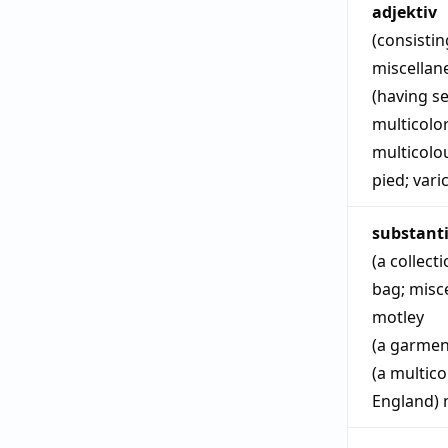
adjektiv
(consisti
miscellan
(having se
multicolo
multicolo
pied
;
vari
substant
(a collect
bag
;
misc
motley
(a garmen
(a multic
England)