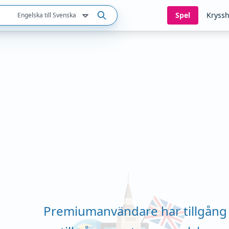
Spel
Kryssh
Engelska till Svenska
Premiumanvändare har tillgång