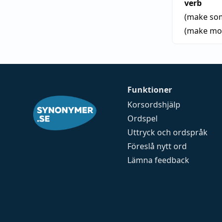
verb
(make som
(make motl
Funktioner
Korsordshjälp
Ordspel
Uttryck och ordspråk
Föreslå nytt ord
Lämna feedback