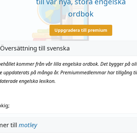
till vår nya, stora engelska
ordbok
Uppgradera till premium
 Översättning till svenska
nehållet kommer från vår lilla engelska ordbok. Det bygger på oli
te uppdaterats på många år. Premiummedlemmar har tillgång till
daterade engelska lexikon.
okig
;
er till
motley