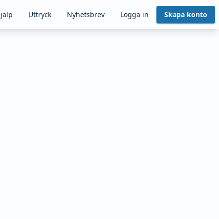
jälp
Uttryck
Nyhetsbrev
Logga in
Skapa konto