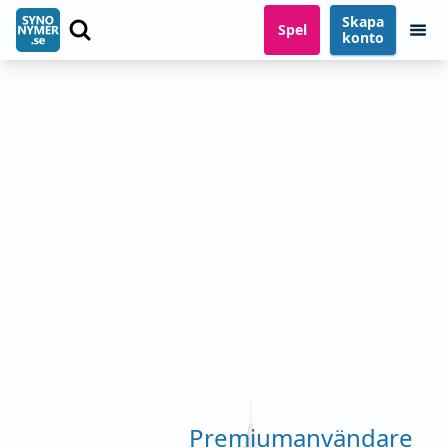
Skapa
Spel
konto
Premiumanvändare