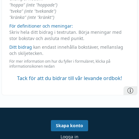
"hoppa" (inte "hoppade")
"tveka" (inte "tvekande")
"kränka" (inte "kränkt")
För definitioner och meningar:
Skriv hela ditt bidrag i textrutan. Börja meningar med
stor bokstav och avsluta med punkt.
Ditt bidrag
kan endast innehålla bokstäver, mellanslag
och skiljetecken.
För mer information om hur du fyller i formuläret, klicka på
informationsikonen nedan
Tack för att du bidrar till vår levande ordbok!
Skapa konto
Logga in