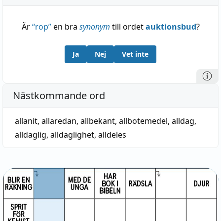
Är
“
rop
”
en bra
synonym
till ordet
auktionsbud
?
Ja
Nej
Vet inte
Nästkommande ord
allanit
,
allaredan
,
allbekant
,
allbotemedel
,
alldag
,
alldaglig
,
alldaglighet
,
alldeles