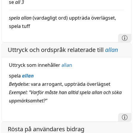
se
all
3
spela
allan
(vardagligt ord)
uppträda
överlägset,
spela
tuff
Uttryck och ordspråk relaterade till
allan
Uttryck som innehåller
allan
spela
allan
Betydelse:
vara arrogant, uppträda överlägset
Exempel: "Varför måste han alltid spela allan och söka
uppmärksamhet?"
Rösta på användares bidrag