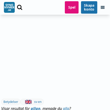
Skapa
Spel
konto
Betydelser
sv-en
Visar resultat för
allan
, menade du
alla
?