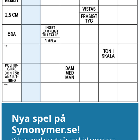
Nya spel på
Synonymer.se!
Vi har uppdaterat vår spelsida med nya