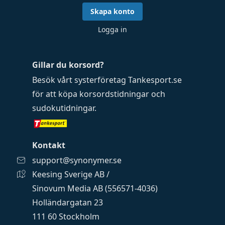
Skapa konto
Logga in
Gillar du korsord?
Besök vårt systerföretag
Tankesport.se
för att köpa
korsordstidningar
och
sudokutidningar
.
Kontakt
support@synonymer.se
Keesing Sverige AB /
Sinovum Media AB (556571-4036)
Holländargatan 23
111 60 Stockholm