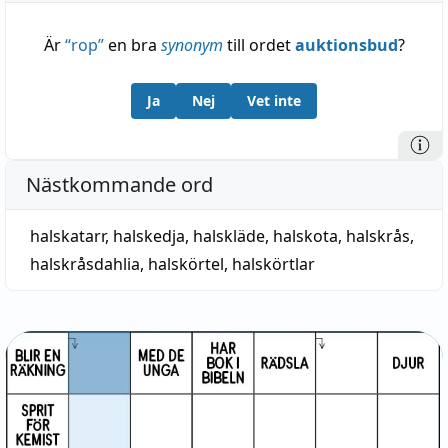
Är
“
rop
”
en bra
synonym
till ordet
auktionsbud
?
Ja
Nej
Vet inte
Nästkommande ord
halskatarr
,
halskedja
,
halskläde
,
halskota
,
halskrås
,
halskråsdahlia
,
halskörtel
,
halskörtlar