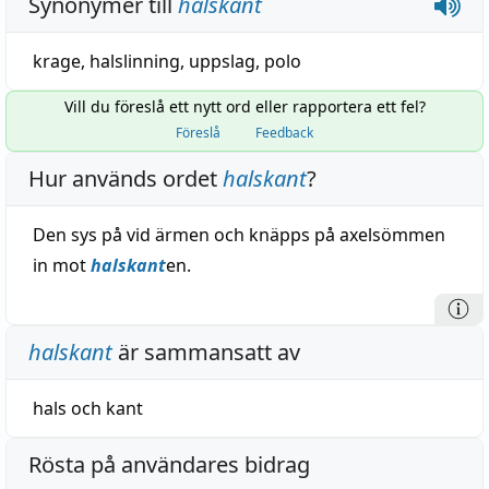
Synonymer till
halskant
krage
,
halslinning
,
uppslag
,
polo
Vill du föreslå ett nytt ord eller rapportera ett fel?
Föreslå
Feedback
Hur används ordet
halskant
?
Den sys på vid ärmen och knäpps på axelsömmen
in mot
halskant
en.
halskant
är sammansatt av
hals
och
kant
Rösta på användares bidrag