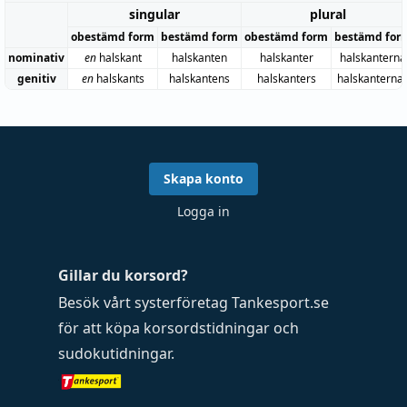
singular
plural
obestämd form
bestämd form
obestämd form
bestämd for
nominativ
en
halskant
halskanten
halskanter
halskanterna
genitiv
en
halskants
halskantens
halskanters
halskanterna
Skapa konto
Logga in
Gillar du korsord?
Besök vårt systerföretag
Tankesport.se
för att köpa
korsordstidningar
och
sudokutidningar
.