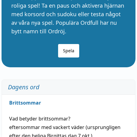
roliga spel! Ta en paus och aktivera hjärnan
med korsord och sudoku eller testa något
av våra nya spel. Populära Ordfull har nu
bytt namn till Ordröj.
Spela
Dagens ord
Brittsommar
Vad betyder
brittsommar
?
eftersommar
med
vackert
väder
(
ursprungligen
efter den heliga Birgittas
dag
7 okt.)