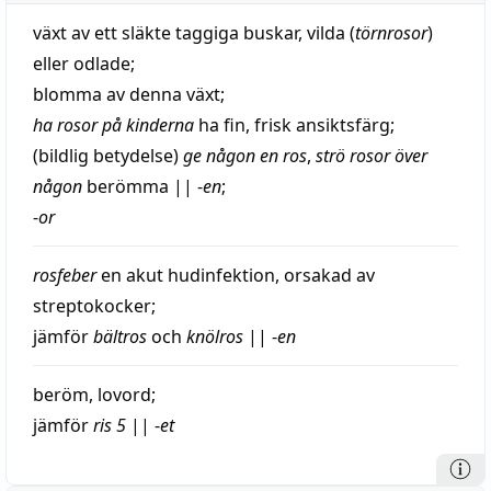
växt
av ett
släkte
taggiga buskar, vilda (
törnrosor
)
eller odlade;
blomma
av denna
växt
;
ha rosor på kinderna
ha
fin
,
frisk
ansiktsfärg
;
(
bildlig
betydelse)
ge någon en ros
,
strö
rosor över
någon
berömma
||
-
en
;
-
or
rosfeber
en
akut
hudinfektion,
orsakad
av
streptokocker;
jämför
bältros
och
knölros
||
-
en
beröm
,
lovord
;
jämför
ris
5
||
-
et