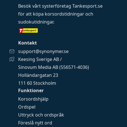
Besök vårt systerföretag
Tankesport.se
för att köpa
korsordstidningar
och
sudokutidningar
.
Kontakt
support@synonymer.se
Keesing Sverige AB /
Sinovum Media AB (556571-4036)
Holländargatan 23
111 60 Stockholm
Funktioner
Korsordshjälp
Ordspel
Uttryck och ordspråk
Föreslå nytt ord