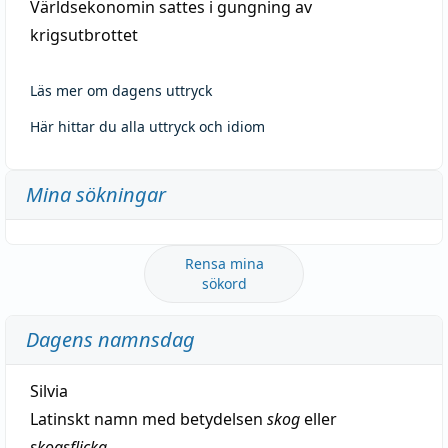
segerrik (av urgermanska
*hrōþi-
), fornsaxiska
Världsekonomin sattes i gungning av
hrôm
, beröm, ära, fornhögtyska
hruom
, rop, pris,
krigsutbrottet
ära, skryt (nyhögtyska
ruhm
), vartill berömma;
rotbesläktat med ropa o. kanske avlägset besläktat
Läs mer om dagens uttryck
med sanskrit
kīrtíṣ
, berömmelse med mera Se för
Här hittar du alla uttryck och idiom
övrigt Robert, Rudolf, Rolf, Rutger. Grundbetydelse
är 'rop o. d.'; jämför svenska
vara i ropet
. — Rosa
Mina sökningar
marknaden 1547 osv.
Rensa mina
sökord
Dagens namnsdag
Silvia
Latinskt namn med betydelsen
skog
eller
skogsflicka
.