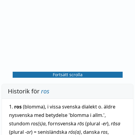
Fortsätt scrolla
Historik för
ros
1.
ros
(blomma), i vissa svenska dialekt o. äldre
nysvenska med betydelse 'blomma i allm.',
stundom
ros(s)a
, fornsvenska
rōs
(plural
-er
),
rōsa
(plural
-or
) = senisländska
rós(a)
, danska
ros
,