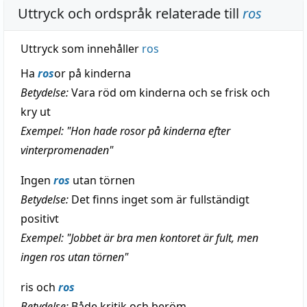
Uttryck och ordspråk relaterade till
ros
Uttryck som innehåller
ros
Ha
ros
or på kinderna
Betydelse:
Vara röd om kinderna och se frisk och
kry ut
Exempel: "Hon hade rosor på kinderna efter
vinterpromenaden"
Ingen
ros
utan törnen
Betydelse:
Det finns inget som är fullständigt
positivt
Exempel: "Jobbet är bra men kontoret är fult, men
ingen ros utan törnen"
ris och
ros
Betydelse:
Både kritik och beröm