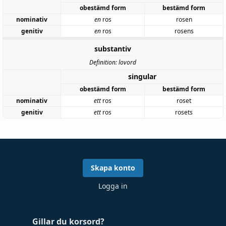
obestämd form
bestämd form
nominativ
en
ros
rosen
genitiv
en
ros
rosens
substantiv
Definition: lovord
singular
obestämd form
bestämd form
nominativ
ett
ros
roset
genitiv
ett
ros
rosets
Skapa konto
Logga in
Gillar du korsord?