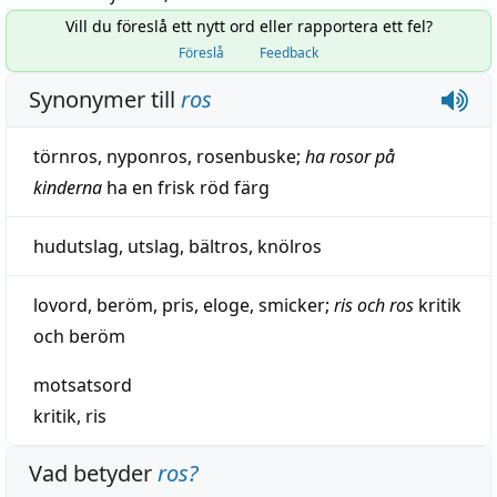
Vill du föreslå ett nytt ord eller rapportera ett fel?
Föreslå
Feedback
Synonymer till
ros
törnros
,
nyponros
,
rosenbuske
;
ha rosor på
kinderna
ha
en
frisk
röd
färg
hudutslag
,
utslag
,
bältros
,
knölros
lovord
,
beröm
,
pris
,
eloge
,
smicker
;
ris och ros
kritik
och
beröm
motsatsord
kritik
,
ris
Vad betyder
ros
?