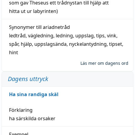
som gav Theseus ett trådnystan till
hjälp
att
hitta
ut ur labyrinten)
Synonymer till
ariadnetråd
ledtråd
,
vägledning
,
ledning
,
uppslag
,
tips
,
vink
,
spår
,
hjälp
,
uppslagsända
, nyckelantydning,
tipset
,
hint
Läs mer om dagens ord
Dagens uttryck
Ha sina randiga skäl
Förklaring
ha särskilda orsaker
Exempel