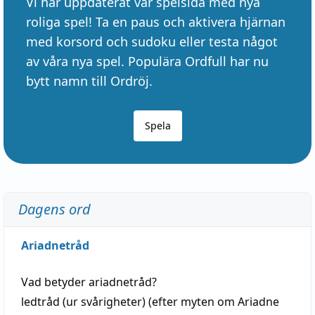
Vi har uppdaterat vår spelsida med nya
roliga spel! Ta en paus och aktivera hjärnan
med korsord och sudoku eller testa något
av våra nya spel. Populära Ordfull har nu
bytt namn till Ordröj.
Spela
Dagens ord
Ariadnetråd
Vad betyder
ariadnetråd
?
ledtråd
(ur svårigheter) (efter myten om Ariadne