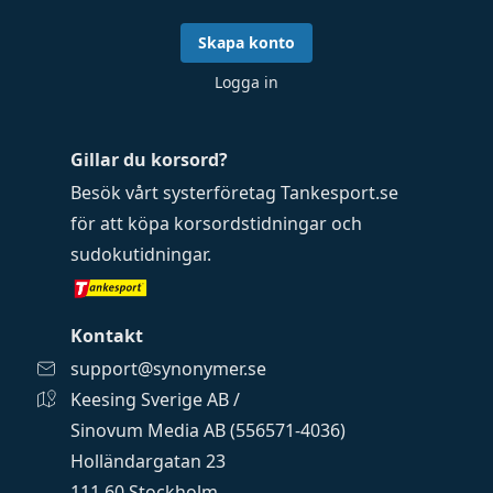
Skapa konto
Logga in
Gillar du korsord?
Besök vårt systerföretag
Tankesport.se
för att köpa
korsordstidningar
och
sudokutidningar
.
Kontakt
support@synonymer.se
Keesing Sverige AB /
Sinovum Media AB (556571-4036)
Holländargatan 23
111 60 Stockholm