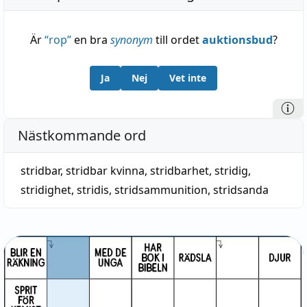
Är
“
rop
”
en bra
synonym
till ordet
auktionsbud
?
Ja
Nej
Vet inte
Nästkommande ord
stridbar
,
stridbar kvinna
,
stridbarhet
,
stridig
,
stridighet
,
stridis
,
stridsammunition
,
stridsanda